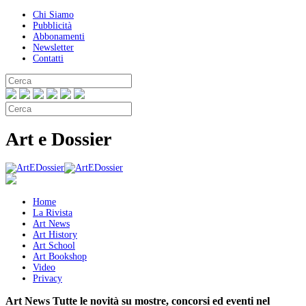
Chi Siamo
Pubblicità
Abbonamenti
Newsletter
Contatti
Art e Dossier
Home
La Rivista
Art News
Art History
Art School
Art Bookshop
Video
Privacy
Art News
Tutte le novità su mostre, concorsi ed eventi nel