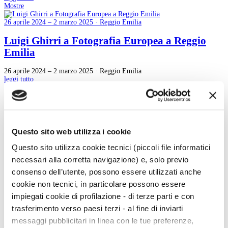
Mostre
26 aprile 2024 – 2 marzo 2025 · Reggio Emilia
Luigi Ghirri a Fotografia Europea a Reggio
Emilia
26 aprile 2024 – 2 marzo 2025 · Reggio Emilia
leggi tutto
44
45
46
47
Questo sito web utilizza i cookie
48
49
Questo sito utilizza cookie tecnici (piccoli file informatici
50
necessari alla corretta navigazione) e, solo previo
51
52
consenso dell’utente, possono essere utilizzati anche
53
cookie non tecnici, in particolare possono essere
54
impiegati cookie di profilazione - di terze parti e con
trasferimento verso paesi terzi - al fine di inviarti
messaggi pubblicitari in linea con le tue preferenze,