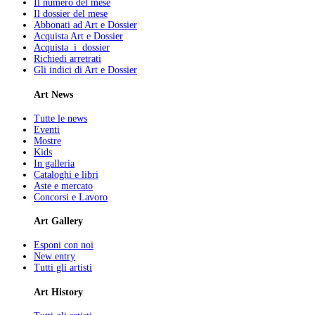
Il numero del mese
Il dossier del mese
Abbonati ad Art e Dossier
Acquista Art e Dossier
Acquista i dossier
Richiedi arretrati
Gli indici di Art e Dossier
Art News
Tutte le news
Eventi
Mostre
Kids
In galleria
Cataloghi e libri
Aste e mercato
Concorsi e Lavoro
Art Gallery
Esponi con noi
New entry
Tutti gli artisti
Art History