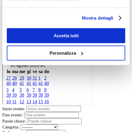
Tutte le news
Per maggiori dettagli sul trattamento dei tuoi dati
Eventi
Mostre
personali durante la navigazione, e per modificare le tue
Mostra dettagli
Kids
scelte privacy sui cookie, ti invitiamo a prendere visione
In galleria
Cataloghi e libri
dell’
informativa cookie
.
Aste e mercato
Chiudendo il banner tramite la “X” prosegui la
Accetta tutti
Concorsi e Lavoro
navigazione senza alcuna profilazione e con installazione
Calendario
dei soli cookie tecnici. Selezionando “Accetta tutti” presti
Personalizza
il tuo consenso alla profilazione che potrai revocare in
Scegli la data e imposta i filtri per ottimizzare la tua ricerca
ogni momento
Revoca
Inizio evento:
Fine evento:
Parole chiave:
Categoria: