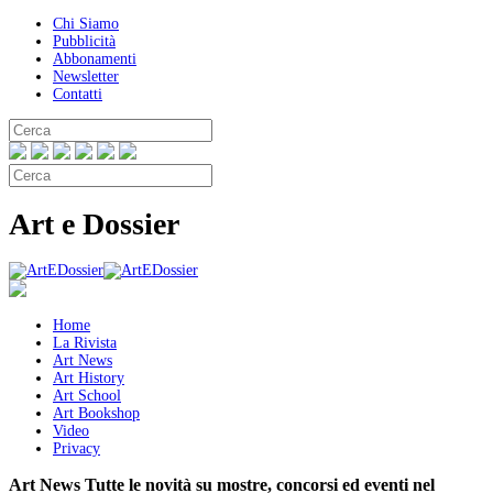
Chi Siamo
Pubblicità
Abbonamenti
Newsletter
Contatti
Art e Dossier
Home
La Rivista
Art News
Art History
Art School
Art Bookshop
Video
Privacy
Art News
Tutte le novità su mostre, concorsi ed eventi nel