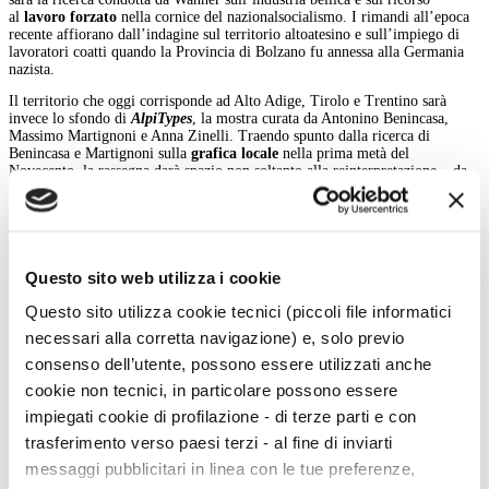
al
lavoro forzato
nella cornice del nazionalsocialismo. I rimandi all’epoca
recente affiorano dall’indagine sul territorio altoatesino e sull’impiego di
lavoratori coatti quando la Provincia di Bolzano fu annessa alla Germania
nazista.
Il territorio che oggi corrisponde ad Alto Adige, Tirolo e Trentino sarà
invece lo sfondo di
AlpiTypes
, la mostra curata da Antonino Benincasa,
Massimo Martignoni e Anna Zinelli. Traendo spunto dalla ricerca di
Benincasa e Martignoni sulla
grafica locale
nella prima metà del
Novecento, la rassegna darà spazio non soltanto alla reinterpretazione – da
parte degli studenti della Libera Università di Bolzano, Facoltà di Design e
Arti ‒ di caratteri tipografici storici di alfabeti incompleti, ma anche ai
manifesti tipografici contemporanei ideati da grafici internazionali
utilizzando i font. Ancora una volta la
storia
entra in relazione con il
presente, inducendo artisti e pubblico a interrogarsi sul concetto
Questo sito web utilizza i cookie
di
attualità
.
In parallelo al calendario espositivo, l’offerta didattica del museo sarà
Questo sito utilizza cookie tecnici (piccoli file informatici
strutturata per continuare ad accogliere diverse fasce di pubblico – dagli
necessari alla corretta navigazione) e, solo previo
studenti agli adulti –, ribadendo l’importanza dell’arte come strumento di
formazione civica e culturale.
consenso dell’utente, possono essere utilizzati anche
cookie non tecnici, in particolare possono essere
Arianna Testino
impiegati cookie di profilazione - di terze parti e con
indietro
trasferimento verso paesi terzi - al fine di inviarti
messaggi pubblicitari in linea con le tue preferenze,
Menu Art e Dossier