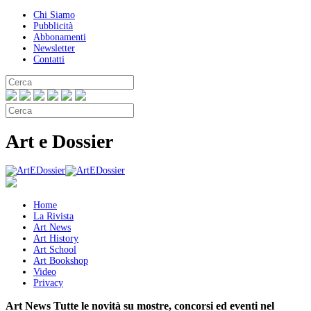
Chi Siamo
Pubblicità
Abbonamenti
Newsletter
Contatti
Art e Dossier
Home
La Rivista
Art News
Art History
Art School
Art Bookshop
Video
Privacy
Art News
Tutte le novità su mostre, concorsi ed eventi nel