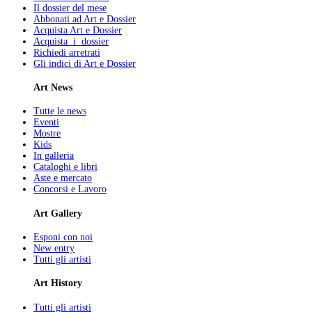
Il dossier del mese
Abbonati ad Art e Dossier
Acquista Art e Dossier
Acquista i dossier
Richiedi arretrati
Gli indici di Art e Dossier
Art News
Tutte le news
Eventi
Mostre
Kids
In galleria
Cataloghi e libri
Aste e mercato
Concorsi e Lavoro
Art Gallery
Esponi con noi
New entry
Tutti gli artisti
Art History
Tutti gli artisti