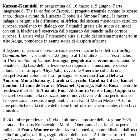
Kazeem-Kamiński
, in programma dal 16 marzo al 9 giugno. Parte
integrante di
The Invention of Europe
, il progetto triennale avviato lo scorso
anno, ideato e curato da Lucrezia Cippitelli e Simone Frangi, la mostra
indaga le origini e la diffusione, in
Africa
, del sistema missionario cattolico
europeo, stabilendo un dialogo con l’attualità grazie allo studio dei modi
con cui la blackness è osservata dallo sguardo dei bianchi nella cornice
europea. L’artista volge l’attenzione pure al ruolo del sistema missionario in
Alto Adige, prendendo in esame storie di diaspora africana.
Il legame fra passato e presente caratterizzerà anche la collettiva
Earthly
Communities
‒ visitabile dal 22 giugno al 12 ottobre ‒, anch’essa inclusa
in
The Invention of Europe
.
Ecologia
,
geopolitica
ed
economia
saranno le
tematiche alla base della riflessione sui rapporti che uniscono, e spesso
allontanano, Europa e
Abya Yala
, ovvero le Americhe colte da una
prospettiva anticoloniale. Fra i protagonisti spiccano
Juana Bel aka
Amazon
,
Minia Biabiany
,
Carolina Caycedo
,
Carolina Cifras
,
Ismael
Condoii
,
Etienne de France
,
Mezzenett Quiroga, Sallisa Rosa
, mentre le
residenze d’artista di
Amanda Piña
,
Alexandra
Gelis
e
Luigi Coppola
si
concretizzeranno nella realizzazione di nuovi lavori e di una performance.
Le opere saranno esposte negli ambienti di Kunst Meran Merano Arte, in
aree pubbliche della città e delle zone limitrofe, nonché in contesti boschivi
e insoliti.
Il 24 ottobre prenderanno il via le ultime due mostre della stagione 2025:
curata da Kristina Kreutzwald e Martina Oberprantacher, la prima personale
italiana di
Franz Wanner
ne sintetizzerà la poetica, contraddistinta dall’uso
della fotografia, del linguaggio video, della parola. A finire sotto i riflettori
sarà la ricerca condotta da Wanner sull’industria bellica e sul ricorso