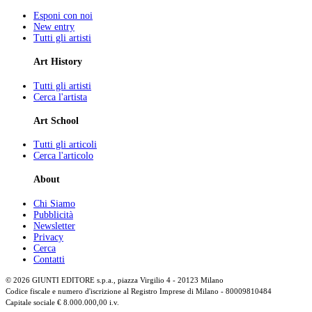
Esponi con noi
New entry
Tutti gli artisti
Art History
Tutti gli artisti
Cerca l'artista
Art School
Tutti gli articoli
Cerca l'articolo
About
Chi Siamo
Pubblicità
Newsletter
Privacy
Cerca
Contatti
© 2026 GIUNTI EDITORE s.p.a., piazza Virgilio 4 - 20123 Milano
Codice fiscale e numero d'iscrizione al Registro Imprese di Milano - 80009810484
Capitale sociale € 8.000.000,00 i.v.