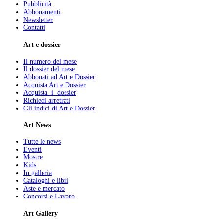
Pubblicità
Abbonamenti
Newsletter
Contatti
Art e dossier
Il numero del mese
Il dossier del mese
Abbonati ad Art e Dossier
Acquista Art e Dossier
Acquista i dossier
Richiedi arretrati
Gli indici di Art e Dossier
Art News
Tutte le news
Eventi
Mostre
Kids
In galleria
Cataloghi e libri
Aste e mercato
Concorsi e Lavoro
Art Gallery