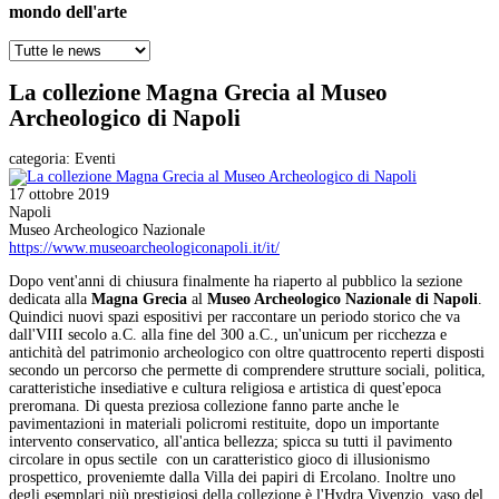
mondo dell'arte
La collezione Magna Grecia al Museo
Archeologico di Napoli
categoria:
Eventi
17 ottobre 2019
Napoli
Museo Archeologico Nazionale
https://www.museoarcheologiconapoli.it/it/
Dopo vent'anni di chiusura finalmente ha riaperto al pubblico la sezione
dedicata alla
Magna Grecia
al
Museo Archeologico Nazionale di Napoli
.
Quindici nuovi spazi espositivi per raccontare un periodo storico che va
dall'VIII secolo a.C. alla fine del 300 a.C., un'unicum per ricchezza e
antichità del patrimonio archeologico con oltre quattrocento reperti disposti
secondo un percorso che permette di comprendere strutture sociali, politica,
caratteristiche insediative e cultura religiosa e artistica di quest'epoca
preromana. Di questa preziosa collezione fanno parte anche le
pavimentazioni in materiali policromi restituite, dopo un importante
intervento conservatico, all'antica bellezza; spicca su tutti il pavimento
circolare in opus sectile con un caratteristico gioco di illusionismo
prospettico, proveniemte dalla Villa dei papiri di Ercolano. Inoltre uno
degli esemplari più prestigiosi della collezione è l'Hydra Vivenzio, vaso del