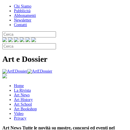
Chi Siamo
Pubblicità
Abbonamenti
Newsletter
Contatti
Art e Dossier
Home
La Rivista
Art News
Art History
Art School
Art Bookshop
Video
Privacy
Art News
Tutte le novità su mostre, concorsi ed eventi nel