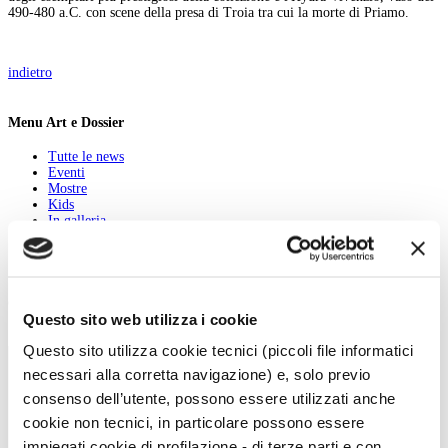
490-480 a.C. con scene della presa di Troia tra cui la morte di Priamo.
indietro
Menu Art e Dossier
Tutte le news
Eventi
Mostre
Kids
In galleria
Cataloghi e libri
Aste e mercato
Concorsi e Lavoro
Calendario
Questo sito web utilizza i cookie
Scegli la data e imposta i filtri per ottimizzare la tua ricerca
Questo sito utilizza cookie tecnici (piccoli file informatici
necessari alla corretta navigazione) e, solo previo
consenso dell’utente, possono essere utilizzati anche
cookie non tecnici, in particolare possono essere
impiegati cookie di profilazione - di terze parti e con