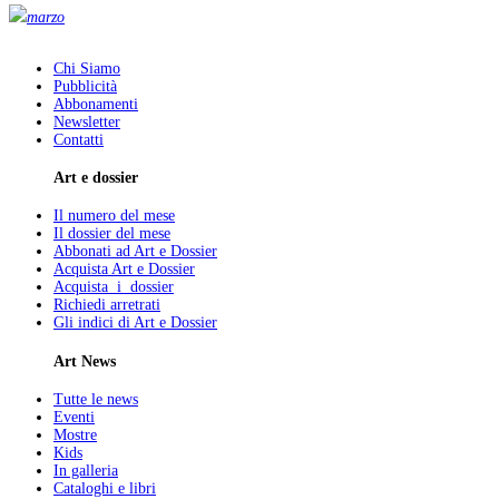
marzo
Chi Siamo
Pubblicità
Abbonamenti
Newsletter
Contatti
Art e dossier
Il numero del mese
Il dossier del mese
Abbonati ad Art e Dossier
Acquista Art e Dossier
Acquista i dossier
Richiedi arretrati
Gli indici di Art e Dossier
Art News
Tutte le news
Eventi
Mostre
Kids
In galleria
Cataloghi e libri