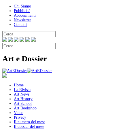
Chi Siamo
Pubblicità
Abbonamenti
Newsletter
Contatti
Art e Dossier
Home
La Rivista
Art News
Art History
Art School
Art Bookshop
Video
Privacy
Il numero del mese
Il dossier del mese