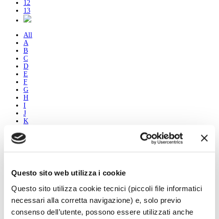
12
13
All
A
B
C
D
E
F
G
H
I
J
K
L
M
N
O
P
Q
Questo sito web utilizza i cookie
R
S
Questo sito utilizza cookie tecnici (piccoli file informatici
T
U
necessari alla corretta navigazione) e, solo previo
V
consenso dell’utente, possono essere utilizzati anche
W