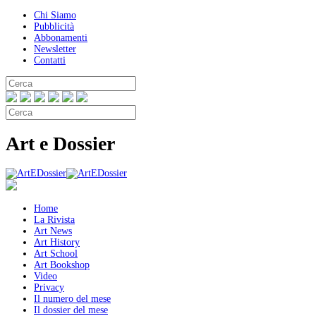
Chi Siamo
Pubblicità
Abbonamenti
Newsletter
Contatti
Art e Dossier
Home
La Rivista
Art News
Art History
Art School
Art Bookshop
Video
Privacy
Il numero del mese
Il dossier del mese