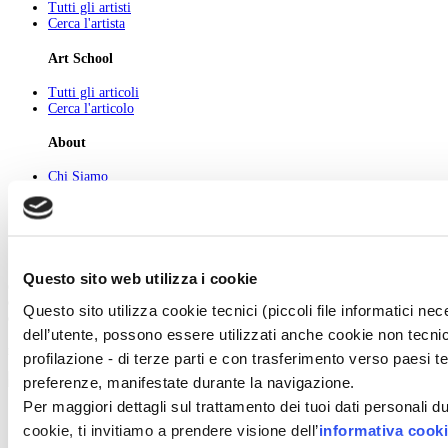
Tutti gli artisti
Cerca l'artista
Art School
Tutti gli articoli
Cerca l'articolo
About
Chi Siamo
Pubblicità
Newsletter
Privacy
Cerca
Contatti
Questo sito web utilizza i cookie
© 2026 GIUNTI EDITORE s.p.a., piazza Virgilio 4 - 20123 Milano
Codice fiscale e numero d'iscrizione al Registro Imprese di Milano - 80009810484
Questo sito utilizza cookie tecnici (piccoli file informatici n
Capitale sociale € 8.000.000,00 i.v.
dell’utente, possono essere utilizzati anche cookie non tecnic
powered by ZUMEDIA
profilazione - di terze parti e con trasferimento verso paesi terz
preferenze, manifestate durante la navigazione.
Per maggiori dettagli sul trattamento dei tuoi dati personali d
cookie, ti invitiamo a prendere visione dell’
informativa cook