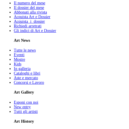
Il numero del mese
Il dossier del mese
Abbonati alla rivista
Acquista Art e Dossier
Acquista i dossier
Richiedi arretrati
Gli indici di Art e Dossier
Art News
Tutte le news
Eventi
Mostre
Kids
In galleria
Cataloghi e libri
Aste e mercato
Concorsi e Lavoro
Art Gallery
Esponi con noi
New entry
Tutti gli artisti
Art History