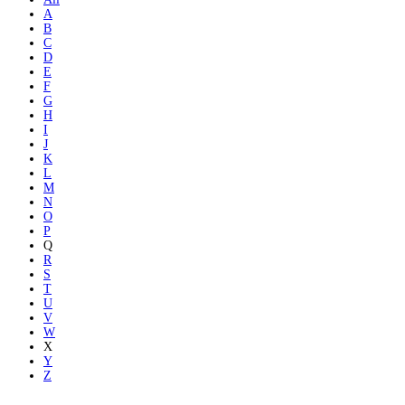
A
B
C
D
E
F
G
H
I
J
K
L
M
N
O
P
Q
R
S
T
U
V
W
X
Y
Z