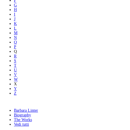
F
G
H
I
J
K
L
M
N
O
P
Q
R
S
T
U
V
W
X
Y
Z
Barbara Linter
Biography
The Works
Vedi tutti