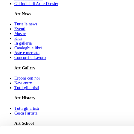
Gli indici di Art e Dossier
Art News
Tutte le news
Eventi
Mostre
Kids
In galleria
Cataloghi e libri
Aste e mercato
Concorsi e Lavoro
Art Gallery
Esponi con noi
New entry
Tutti gli artisti
Art History
Tutti gli artisti
Cerca l'artista
Art School
Tutti gli articoli