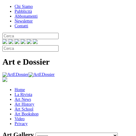
Chi Siamo
Pubblicità
Abbonamenti
Newsletter
Contatti
Art e Dossier
Home
La Rivista
Art News
Art History
Art School
Art Bookshop
Video
Privacy
Art Gallery