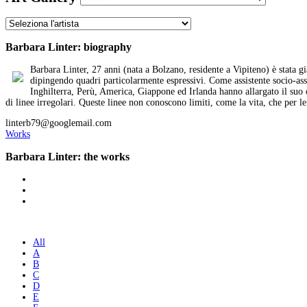
Barbara Linter: biography
Barbara Linter, 27 anni (nata a Bolzano, residente a Vipiteno) è stata gi
dipingendo quadri particolarmente espressivi. Come assistente socio-assis
Inghilterra, Perù, America, Giappone ed Irlanda hanno allargato il suo o
di linee irregolari. Queste linee non conoscono limiti, come la vita, che per lei
linterb79@googlemail.com
Works
Barbara Linter: the works
All
A
B
C
D
E