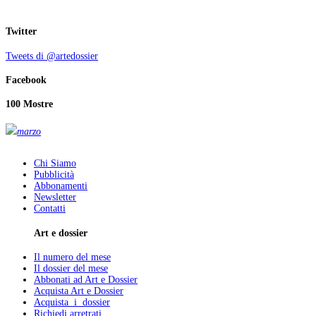
Twitter
Tweets di @artedossier
Facebook
100 Mostre
marzo
Chi Siamo
Pubblicità
Abbonamenti
Newsletter
Contatti
Art e dossier
Il numero del mese
Il dossier del mese
Abbonati ad Art e Dossier
Acquista Art e Dossier
Acquista i dossier
Richiedi arretrati