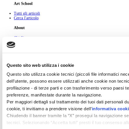
Art School
Tutti gli articoli
Cerca l'articolo
About
Chi Siamo
Pubblicità
Newsletter
Privacy
Cerca
Contatti
Questo sito web utilizza i cookie
© 2026 GIUNTI EDITORE s.p.a., piazza Virgilio 4 - 20123 Milano
Questo sito utilizza cookie tecnici (piccoli file informatici n
Codice fiscale e numero d'iscrizione al Registro Imprese di Milano - 80009810484
Capitale sociale € 8.000.000,00 i.v.
dell’utente, possono essere utilizzati anche cookie non tecnic
profilazione - di terze parti e con trasferimento verso paesi terz
powered by ZUMEDIA
preferenze, manifestate durante la navigazione.
Per maggiori dettagli sul trattamento dei tuoi dati personali d
cookie, ti invitiamo a prendere visione dell’
informativa cook
Chiudendo il banner tramite la “X” prosegui la navigazione se
tecnici. Selezionando “Accetta tutti” presti il tuo consenso a