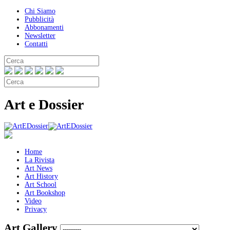
Chi Siamo
Pubblicità
Abbonamenti
Newsletter
Contatti
Art e Dossier
Home
La Rivista
Art News
Art History
Art School
Art Bookshop
Video
Privacy
Art Gallery