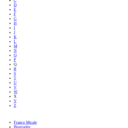
C
D
E
F
G
H
I
J
K
L
M
N
O
P
Q
R
S
T
U
V
W
X
Y
Z
Franco Micale
Biography