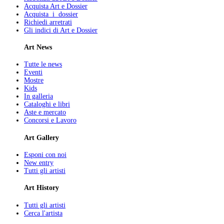
Acquista Art e Dossier
Acquista i dossier
Richiedi arretrati
Gli indici di Art e Dossier
Art News
Tutte le news
Eventi
Mostre
Kids
In galleria
Cataloghi e libri
Aste e mercato
Concorsi e Lavoro
Art Gallery
Esponi con noi
New entry
Tutti gli artisti
Art History
Tutti gli artisti
Cerca l'artista