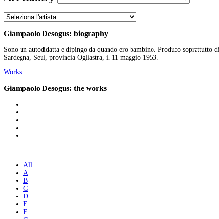
Giampaolo Desogus: biography
Sono un autodidatta e dipingo da quando ero bambino. Produco soprattutto dipin
Sardegna, Seui, provincia Ogliastra, il 11 maggio 1953.
Works
Giampaolo Desogus: the works
All
A
B
C
D
E
F