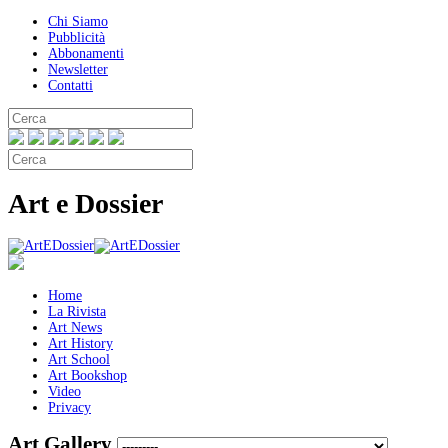
Chi Siamo
Pubblicità
Abbonamenti
Newsletter
Contatti
Art e Dossier
Home
La Rivista
Art News
Art History
Art School
Art Bookshop
Video
Privacy
Art Gallery