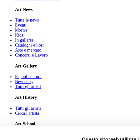
Art News
Tutte le news
Eventi
Mostre
Kids
In galleria
Cataloghi e libri
Aste e mercato
Concorsi e Lavoro
Art Gallery
Esponi con noi
New entry
Tutti gli artisti
Art History
Tutti gli artisti
Cerca l'artista
Art School
Tutti gli articoli
Questo sito web utilizza i
Cerca l'articolo