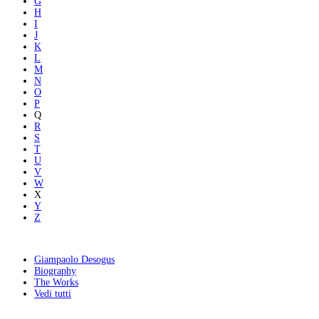
G
H
I
J
K
L
M
N
O
P
Q
R
S
T
U
V
W
X
Y
Z
Giampaolo Desogus
Biography
The Works
Vedi tutti