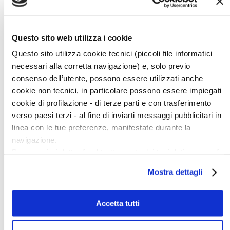
All
A
B
C
D
Questo sito web utilizza i cookie
E
F
Questo sito utilizza cookie tecnici (piccoli file informatici
G
necessari alla corretta navigazione) e, solo previo
H
I
consenso dell’utente, possono essere utilizzati anche
J
cookie non tecnici, in particolare possono essere impiegati
K
L
cookie di profilazione - di terze parti e con trasferimento
M
verso paesi terzi - al fine di inviarti messaggi pubblicitari in
N
O
linea con le tue preferenze, manifestate durante la
P
navigazione.
Q
R
Per maggiori dettagli sul trattamento dei tuoi dati personali
S
durante la navigazione, e per modificare le tue scelte
T
Mostra dettagli
U
privacy sui cookie, ti invitiamo a prendere visione
V
dell’
informativa cookie
.
W
X
Chiudendo il banner tramite la “X” prosegui la navigazione
Accetta tutti
Y
senza alcuna profilazione e con installazione dei soli
Z
cookie tecnici. Selezionando “Accetta tutti” presti il tuo