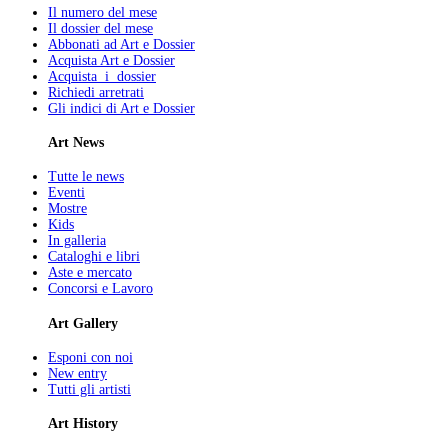
Il numero del mese
Il dossier del mese
Abbonati ad Art e Dossier
Acquista Art e Dossier
Acquista i dossier
Richiedi arretrati
Gli indici di Art e Dossier
Art News
Tutte le news
Eventi
Mostre
Kids
In galleria
Cataloghi e libri
Aste e mercato
Concorsi e Lavoro
Art Gallery
Esponi con noi
New entry
Tutti gli artisti
Art History