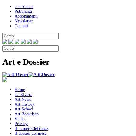
Chi Siamo
Pubblicità
Abbonamenti
Newsletter
Contatti
Art e Dossier
Home
La Rivista
Art News
Art History
Art School
Art Bookshop
Video
Privacy
Il numero del mese
Il dossier del mese