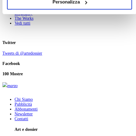
Personalizza
consenso alla profilazione che potrai revocare in ogni
Haidji
momento
Revoca
Biography
The Works
Vedi tutti
Twitter
Tweets di @artedossier
Facebook
100 Mostre
marzo
Chi Siamo
Pubblicità
Abbonamenti
Newsletter
Contatti
Art e dossier