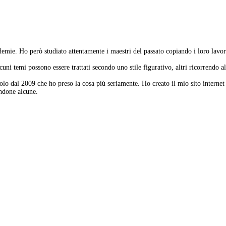
ademie. Ho però studiato attentamente i maestri del passato copiando i loro lav
lcuni temi possono essere trattati secondo uno stile figurativo, altri ricorrendo 
olo dal 2009 che ho preso la cosa più seriamente. Ho creato il mio sito interne
andone alcune.