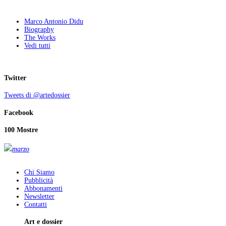
Marco Antonio Didu
Biography
The Works
Vedi tutti
Twitter
Tweets di @artedossier
Facebook
100 Mostre
marzo
Chi Siamo
Pubblicità
Abbonamenti
Newsletter
Contatti
Art e dossier