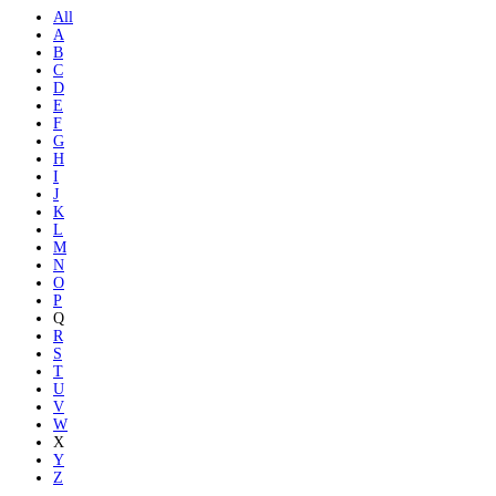
All
A
B
C
D
E
F
G
H
I
J
K
L
M
N
O
P
Q
R
S
T
U
V
W
X
Y
Z