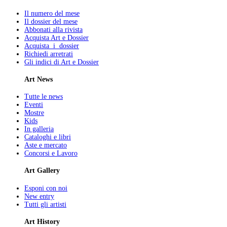
Il numero del mese
Il dossier del mese
Abbonati alla rivista
Acquista Art e Dossier
Acquista i dossier
Richiedi arretrati
Gli indici di Art e Dossier
Art News
Tutte le news
Eventi
Mostre
Kids
In galleria
Cataloghi e libri
Aste e mercato
Concorsi e Lavoro
Art Gallery
Esponi con noi
New entry
Tutti gli artisti
Art History