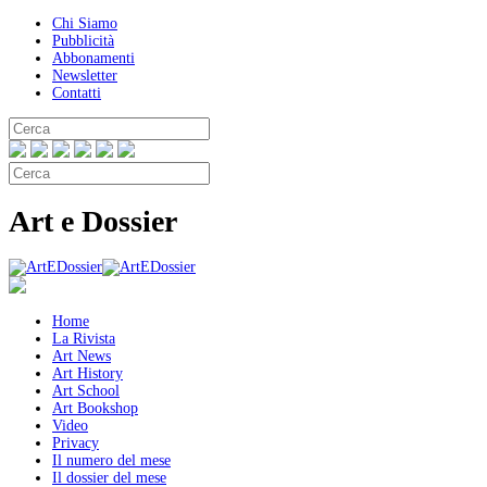
Chi Siamo
Pubblicità
Abbonamenti
Newsletter
Contatti
Art e Dossier
Home
La Rivista
Art News
Art History
Art School
Art Bookshop
Video
Privacy
Il numero del mese
Il dossier del mese