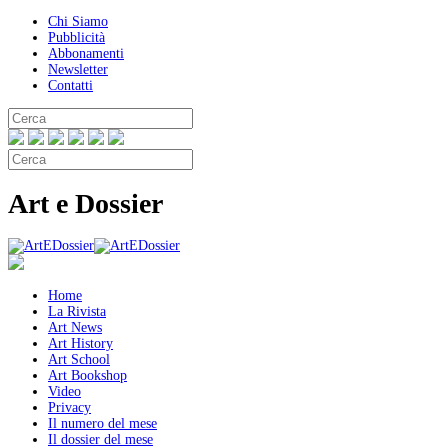
Chi Siamo
Pubblicità
Abbonamenti
Newsletter
Contatti
Art e Dossier
Home
La Rivista
Art News
Art History
Art School
Art Bookshop
Video
Privacy
Il numero del mese
Il dossier del mese