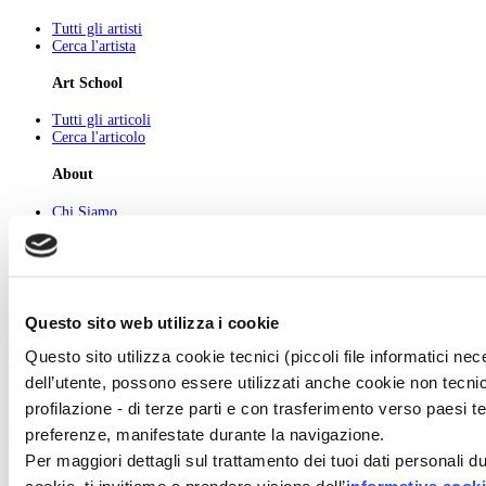
Tutti gli artisti
Cerca l'artista
Art School
Tutti gli articoli
Cerca l'articolo
About
Chi Siamo
Pubblicità
Newsletter
Privacy
Cerca
Contatti
Questo sito web utilizza i cookie
© 2026 GIUNTI EDITORE s.p.a., piazza Virgilio 4 - 20123 Milano
Codice fiscale e numero d'iscrizione al Registro Imprese di Milano - 80009810484
Questo sito utilizza cookie tecnici (piccoli file informatici n
Capitale sociale € 8.000.000,00 i.v.
dell’utente, possono essere utilizzati anche cookie non tecnic
powered by ZUMEDIA
profilazione - di terze parti e con trasferimento verso paesi terz
preferenze, manifestate durante la navigazione.
Per maggiori dettagli sul trattamento dei tuoi dati personali d