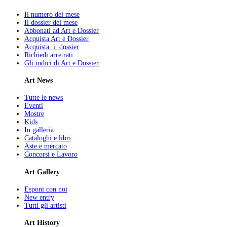
Il numero del mese
Il dossier del mese
Abbonati ad Art e Dossier
Acquista Art e Dossier
Acquista i dossier
Richiedi arretrati
Gli indici di Art e Dossier
Art News
Tutte le news
Eventi
Mostre
Kids
In galleria
Cataloghi e libri
Aste e mercato
Concorsi e Lavoro
Art Gallery
Esponi con noi
New entry
Tutti gli artisti
Art History