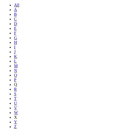
All
A
B
C
D
E
F
G
H
I
J
K
L
M
N
O
P
Q
R
S
T
U
V
W
X
Y
Z