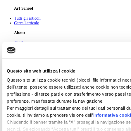
Art School
Tutti gli articoli
Cerca l'articolo
About
Chi Siamo
Pubblicità
Newsletter
Privacy
Cerca
Contatti
Questo sito web utilizza i cookie
© 2026 GIUNTI EDITORE s.p.a., piazza Virgilio 4 - 20123 Milano
Questo sito utilizza cookie tecnici (piccoli file informatici n
Codice fiscale e numero d'iscrizione al Registro Imprese di Milano - 80009810484
Capitale sociale € 8.000.000,00 i.v.
dell’utente, possono essere utilizzati anche cookie non tecnic
profilazione - di terze parti e con trasferimento verso paesi terz
powered by ZUMEDIA
preferenze, manifestate durante la navigazione.
Per maggiori dettagli sul trattamento dei tuoi dati personali d
cookie, ti invitiamo a prendere visione dell’
informativa cook
Chiudendo il banner tramite la “X” prosegui la navigazione se
tecnici. Selezionando “Accetta tutti” presti il tuo consenso a