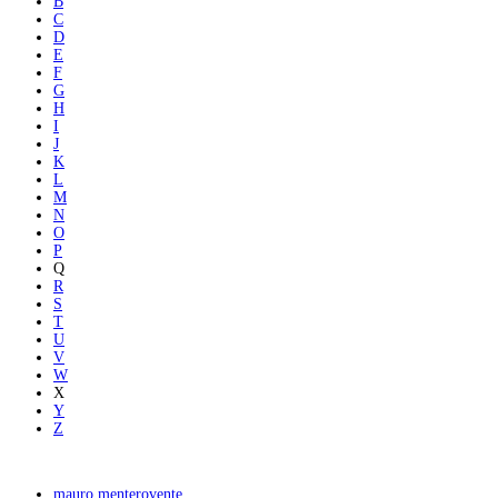
B
C
D
E
F
G
H
I
J
K
L
M
N
O
P
Q
R
S
T
U
V
W
X
Y
Z
mauro menterovente