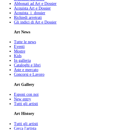
Abbonati ad Art e Dossier
Acquista Art e Dossier
Acquista i dossier
Richiedi arretrati
Gli indici di Art e Dossier
Art News
Tutte le news
Eventi
Mostre
Kids
In galleria
Cataloghi e libri
Aste e mercato
Concorsi e Lavoro
Art Gallery
Esponi con noi
New entry
Tutti gli artisti
Art History
Tutti gli artisti
Cerca l'artista