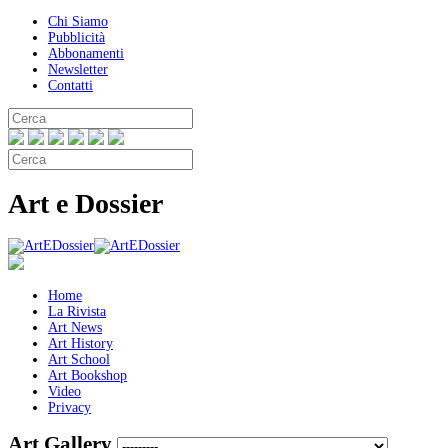
Chi Siamo
Pubblicità
Abbonamenti
Newsletter
Contatti
Art e Dossier
Home
La Rivista
Art News
Art History
Art School
Art Bookshop
Video
Privacy
Art Gallery