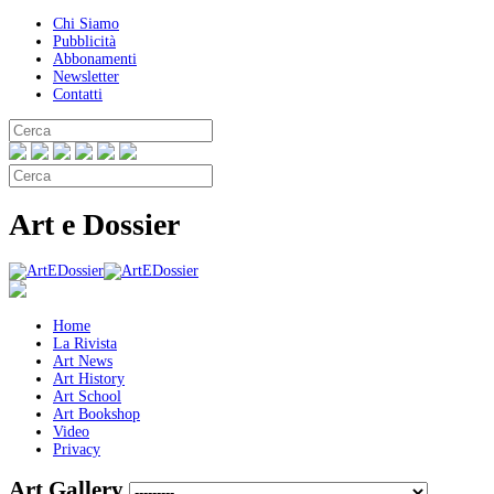
Chi Siamo
Pubblicità
Abbonamenti
Newsletter
Contatti
Art e Dossier
Home
La Rivista
Art News
Art History
Art School
Art Bookshop
Video
Privacy
Art Gallery