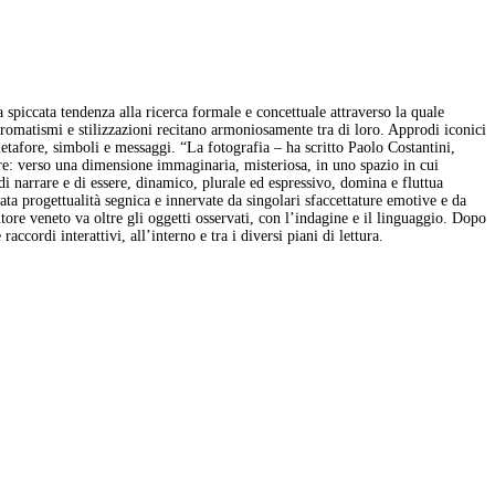
a spiccata tendenza alla ricerca formale e concettuale attraverso la quale
 cromatismi e stilizzazioni recitano armoniosamente tra di loro. Approdi iconici
 metafore, simboli e messaggi. “La fotografia – ha scritto Paolo Costantini,
ssare: verso una dimensione immaginaria, misteriosa, in uno spazio in cui
 di narrare e di essere, dinamico, plurale ed espressivo, domina e fluttua
ata progettualità segnica e innervate da singolari sfaccettature emotive e da
autore veneto va oltre gli oggetti osservati, con l’indagine e il linguaggio. Dopo
accordi interattivi, all’interno e tra i diversi piani di lettura.