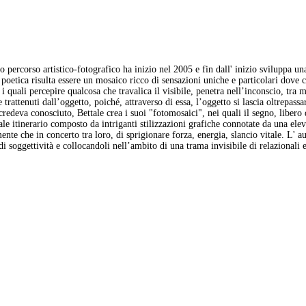
 percorso artistico-fotografico ha inizio nel 2005 e fin dall' inizio sviluppa un
ua poetica risulta essere un mosaico ricco di sensazioni uniche e particolari dove
 i quali percepire qualcosa che travalica il visibile, penetra nell’inconscio, tra
 trattenuti dall’oggetto, poiché, attraverso di essa, l’oggetto si lascia oltrepa
credeva conosciuto, Bettale crea i suoi "fotomosaici", nei quali il segno, libero
e itinerario composto da intriganti stilizzazioni grafiche connotate da una elev
rmente che in concerto tra loro, di sprigionare forza, energia, slancio vitale. L' 
di soggettività e collocandoli nell’ambito di una trama invisibile di relazionali e r