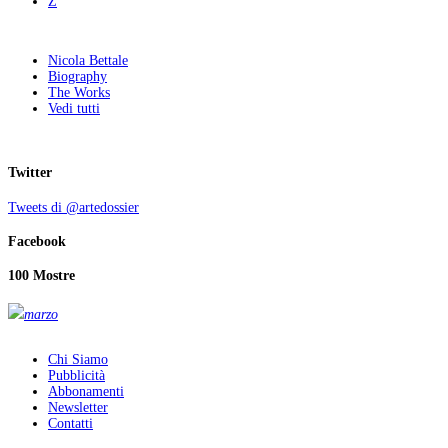
Z
Nicola Bettale
Biography
The Works
Vedi tutti
Twitter
Tweets di @artedossier
Facebook
100 Mostre
marzo
Chi Siamo
Pubblicità
Abbonamenti
Newsletter
Contatti