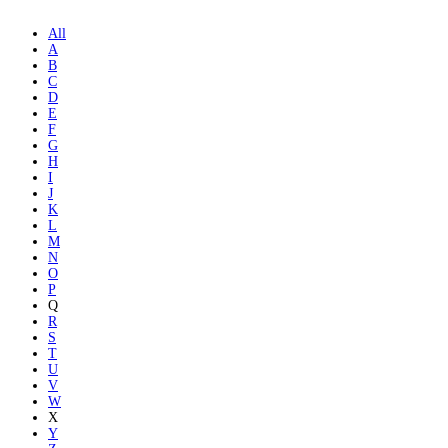
All
A
B
C
D
E
F
G
H
I
J
K
L
M
N
O
P
Q
R
S
T
U
V
W
X
Y