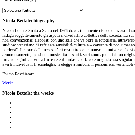
Nicola Bettale: biography
Nicola Bettale è nato a Schio nel 1978 dove attualmente risiede e lavora. Il suo
indaga soggettivamente gli aspetti individuali e collettivi della società. La s
non convenzionali elaborati con uno stile che va oltre la fotografia, attraverso
studioso veneziano di raffinata sensibilità culturale – consente di non rimanere
perdersi”. Ispirato dalla necessità di restituire come nuovo un universo che si 
armoniosamente, quasi con musicalità. I suoi lavori sono appunti di un original
rimandi significativi tra l’irreale e il fantastico. Tavole in grado, sia singola
averli individuati, li scandaglia, li elegge a simboli, li personifica, vestendoli 
Fausto Raschiatore
Works
Nicola Bettale: the works