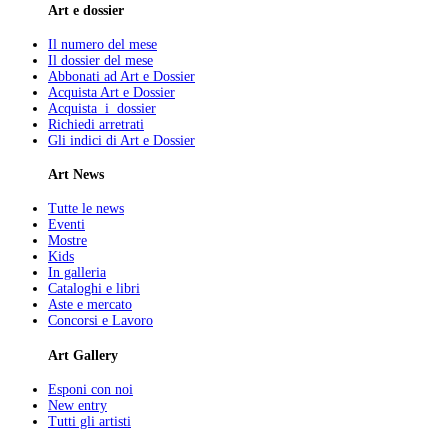
Art e dossier
Il numero del mese
Il dossier del mese
Abbonati ad Art e Dossier
Acquista Art e Dossier
Acquista i dossier
Richiedi arretrati
Gli indici di Art e Dossier
Art News
Tutte le news
Eventi
Mostre
Kids
In galleria
Cataloghi e libri
Aste e mercato
Concorsi e Lavoro
Art Gallery
Esponi con noi
New entry
Tutti gli artisti