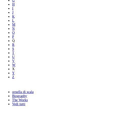
G
H
I
J
K
L
M
N
O
P
Q
R
S
T
U
V
W
X
Y
Z
ornella di scala
Biography
The Works
Vedi tutti