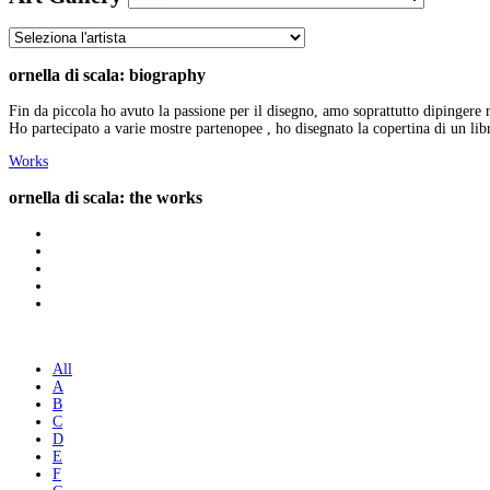
ornella di scala: biography
Fin da piccola ho avuto la passione per il disegno, amo soprattutto dipingere 
Ho partecipato a varie mostre partenopee , ho disegnato la copertina di un libr
Works
ornella di scala: the works
All
A
B
C
D
E
F