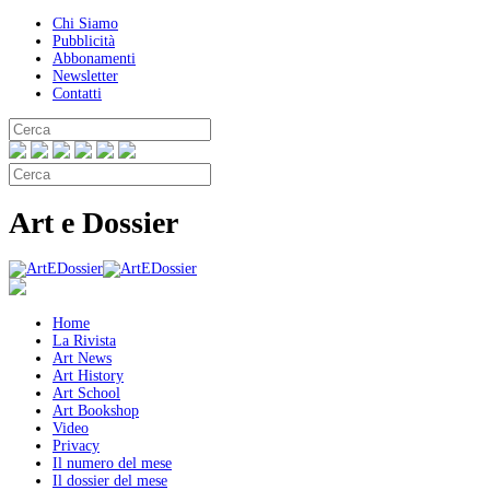
Chi Siamo
Pubblicità
Abbonamenti
Newsletter
Contatti
Art e Dossier
Home
La Rivista
Art News
Art History
Art School
Art Bookshop
Video
Privacy
Il numero del mese
Il dossier del mese