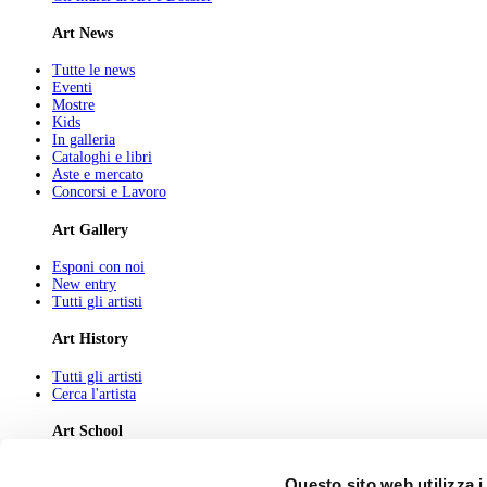
Art News
Tutte le news
Eventi
Mostre
Kids
In galleria
Cataloghi e libri
Aste e mercato
Concorsi e Lavoro
Art Gallery
Esponi con noi
New entry
Tutti gli artisti
Art History
Tutti gli artisti
Cerca l'artista
Art School
Tutti gli articoli
Questo sito web utilizza i
Cerca l'articolo