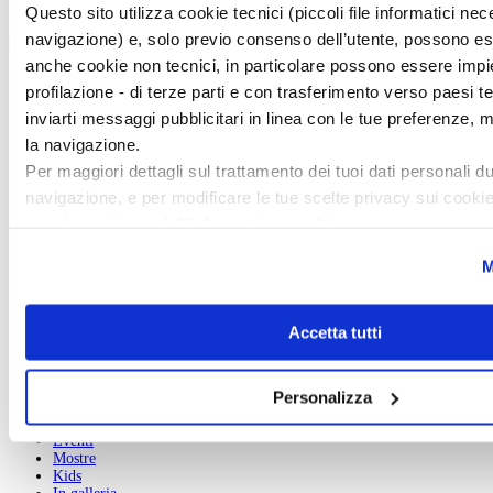
100 Mostre
Questo sito utilizza cookie tecnici (piccoli file informatici nec
navigazione) e, solo previo consenso dell’utente, possono ess
marzo
anche cookie non tecnici, in particolare possono essere impie
profilazione - di terze parti e con trasferimento verso paesi terz
Chi Siamo
Pubblicità
inviarti messaggi pubblicitari in linea con le tue preferenze, 
Abbonamenti
la navigazione.
Newsletter
Contatti
Per maggiori dettagli sul trattamento dei tuoi dati personali du
navigazione, e per modificare le tue scelte privacy sui cookie,
Art e dossier
prendere visione dell’
informativa cookie
.
Il numero del mese
Chiudendo il banner tramite la “X” prosegui la navigazione s
Il dossier del mese
M
profilazione e con installazione dei soli cookie tecnici. Sele
Abbonati ad Art e Dossier
Acquista Art e Dossier
tutti” presti il tuo consenso alla profilazione che potrai revo
Acquista i dossier
Revoca
Richiedi arretrati
Accetta tutti
Gli indici di Art e Dossier
Art News
Personalizza
Tutte le news
Eventi
Mostre
Kids