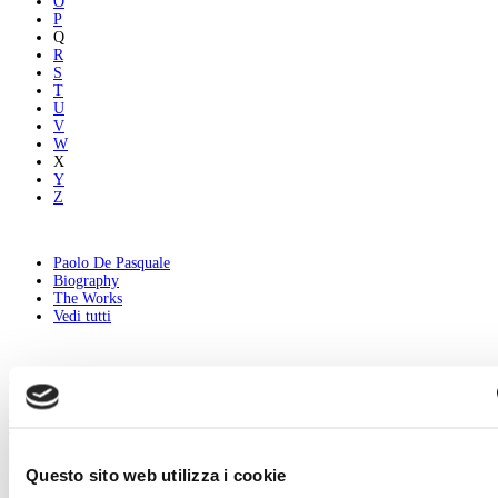
O
P
Q
R
S
T
U
V
W
X
Y
Z
Paolo De Pasquale
Biography
The Works
Vedi tutti
Twitter
Tweets di @artedossier
Facebook
Questo sito web utilizza i cookie