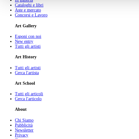
In galleria
Cataloghi e libri
Aste e mercato
Concorsi e Lavoro
Art Gallery
Esponi con noi
New entry
Tutti gli artisti
Art History
Tutti gli artisti
Cerca l'artista
Art School
Tutti gli articoli
Cerca l'articolo
About
Chi Siamo
Pubblicità
Newsletter
Privacy