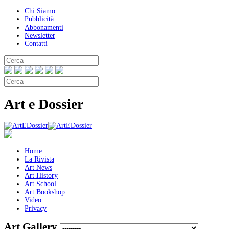
Chi Siamo
Pubblicità
Abbonamenti
Newsletter
Contatti
Art e Dossier
Home
La Rivista
Art News
Art History
Art School
Art Bookshop
Video
Privacy
Art Gallery