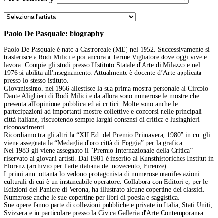
Paolo De Pasquale: biography
Paolo De Pasquale è nato a Castroreale (ME) nel 1952. Successivamente si
trasferisce a Rodì Milici e poi ancora a Terme Vigliatore dove oggi vive e
lavora. Compie gli studi presso l'Istituto Statale d'Arte di Milazzo e nel
1976 si abilita all'insegnamento. Attualmente è docente d’Arte applicata
presso lo stesso istituto.
Giovanissimo, nel 1966 allestisce la sua prima mostra personale al Circolo
Dante Alighieri di Rodì Milici e da allora sono numerose le mostre che
presenta all'opinione pubblica ed ai critici. Molte sono anche le
partecipazioni ad importanti mostre collettive e concorsi nelle principali
città italiane, riscuotendo sempre larghi consensi di critica e lusinghieri
riconoscimenti.
Ricordiamo tra gli altri la “XII Ed. del Premio Primavera, 1980” in cui gli
viene assegnata la “Medaglia d'oro città di Foggia” per la grafica.
Nel 1983 gli viene assegnato il “Premio Internazionale della Critica”
riservato ai giovani artisti. Dal 1981 è inserito al Kunsthistoriches Institut in
Florenz (archivio per l'arte italiana del novecento, Firenze).
I primi anni ottanta lo vedono protagonista di numerose manifestazioni
culturali di cui è un instancabile operatore. Collabora con Editori e, per le
Edizioni del Paniere di Verona, ha illustrato alcune copertine dei classici.
Numerose anche le sue copertine per libri di poesia e saggistica.
Sue opere fanno parte di collezioni pubbliche e private in Italia, Stati Uniti,
Svizzera e in particolare presso la Civica Galleria d'Arte Contemporanea