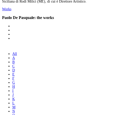
Siciliana di Rodì Milici (ME), di cui è Direttore Artistico.
Works
Paolo De Pasquale: the works
All
A
B
C
D
E
F
G
H
I
J
K
L
M
N