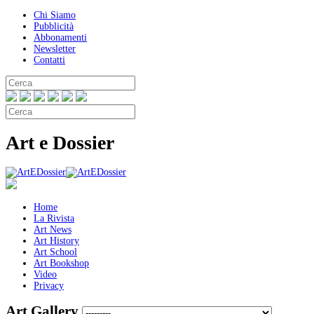
Chi Siamo
Pubblicità
Abbonamenti
Newsletter
Contatti
Art e Dossier
Home
La Rivista
Art News
Art History
Art School
Art Bookshop
Video
Privacy
Art Gallery