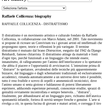
Raffaele Collicenza: biography
RAFFAELE COLLICENZA - DISTRATTISMO
Il distrattismo è un movimento artistico e culturale fondato da Raffaele
Collicenza, in collaborazione con Marco Adami, nel 2001. Tale movimento
si propone di ricreare un Convivium tra i giovani artisti ed intellettuali che
propongono opere, teorie e riflessioni le più variegate. Il termine
distrattismo è mutuato dal brano
Distraction
, eseguito dal 1942 da Django
Reinhardt, famoso chitarrista. Il distrattismo attinge da materiali e fonti
d'ogni tipo, purché funzionali a un linguaggio che intende essere,
innanzitutto, di rallegramento per l'animo dell'interlocutore o lo spettatore
che abbia il piacere e l'opportunità di avvicinarcisi. L'intenzione prima di
"distrarre" lo spettatore, avvalendosi delle tecniche più apparentemente
bizzarre, dal linguaggio e dagli schematismi tradizionali ed esclusivamente
accademici, rimanda automaticamente a un universo dove tutto è possibile,
tutto è reso fruibile e scevro di orpelli e ammennicoli tecnicistici, dove
l'animo umano si senta gioioso e baldanzoso di potersi liberamente
esprimere, adducendo esperienze personali, conoscenze erudite, sprazzi di
genialità ovviamente incontrollata e sempre benevola...."distrarsi",
finalmente, per abbandonarsi ad un linguaggio puro, richiamo dell'atavica
spontaneità infantile, foriera di novità sempre fresche e genuine. L'arte si
rivolga a ciò, in questa fucina di giovani e maturi artisti, e corregga il tiro