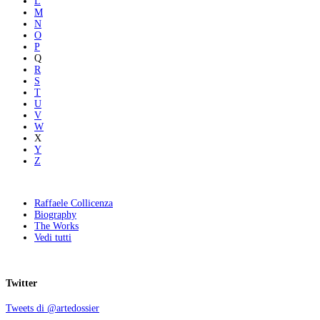
L
M
N
O
P
Q
R
S
T
U
V
W
X
Y
Z
Raffaele Collicenza
Biography
The Works
Vedi tutti
Twitter
Tweets di @artedossier