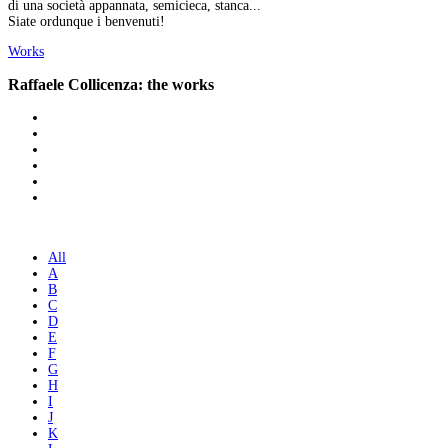
di una società appannata, semicieca, stanca...
Siate ordunque i benvenuti!
Works
Raffaele Collicenza: the works
All
A
B
C
D
E
F
G
H
I
J
K