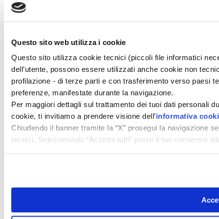
Pubblicità
Newsletter
Privacy
Cerca
Contatti
Questo sito web utilizza i cookie
© 2026 GIUNTI EDITORE s.p.a., piazza Virgilio 4 - 20123 Milano
Codice fiscale e numero d'iscrizione al Registro Imprese di Milano - 80009810484
Questo sito utilizza cookie tecnici (piccoli file informatici n
Capitale sociale € 8.000.000,00 i.v.
dell’utente, possono essere utilizzati anche cookie non tecnic
powered by ZUMEDIA
profilazione - di terze parti e con trasferimento verso paesi terz
preferenze, manifestate durante la navigazione.
Per maggiori dettagli sul trattamento dei tuoi dati personali d
cookie, ti invitiamo a prendere visione dell’
informativa cook
Chiudendo il banner tramite la “X” prosegui la navigazione se
tecnici. Selezionando “Accetta tutti” presti il tuo consenso a
Accet