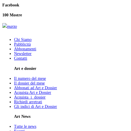
Facebook
100 Mostre
marzo
Chi Siamo
Pubblicità
Abbonamenti
Newsletter
Contatti
Art e dossier
Il numero del mese
Il dossier del mese
Abbonati ad Art e Dossier
Acquista Art e Dossier
Acquista i dossier
Richiedi arretrati
Gli indici di Art e Dossier
Art News
Tutte le news