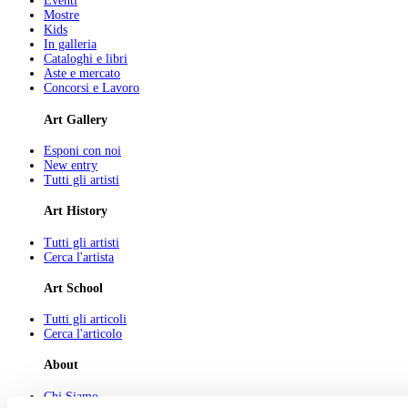
Eventi
Mostre
Kids
In galleria
Cataloghi e libri
Aste e mercato
Concorsi e Lavoro
Art Gallery
Esponi con noi
New entry
Tutti gli artisti
Art History
Tutti gli artisti
Cerca l'artista
Art School
Tutti gli articoli
Cerca l'articolo
About
Chi Siamo