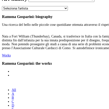
Ramona Gosparini: biography
Una ricerca del bello nelle piccole cose quotidiane ottenuta attraverso il rispet
Nata a Fort William (Thunderbay), Canada, si trasferisce in Italia con la fami
distinta fin dall'infanzia per la sua innata predisposizione per il disegno, fre
moda. Non potendo proseguire gli studi a causa di una serie di problemi economi
presso l'Associazione Culturale Carducci di Como. Si autodefinisce ironicament
Works
Ramona Gosparini: the works
All
A
B
C
D