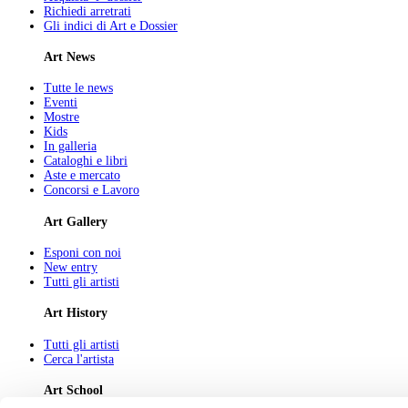
Richiedi arretrati
Gli indici di Art e Dossier
Art News
Tutte le news
Eventi
Mostre
Kids
In galleria
Cataloghi e libri
Aste e mercato
Concorsi e Lavoro
Art Gallery
Esponi con noi
New entry
Tutti gli artisti
Art History
Tutti gli artisti
Cerca l'artista
Art School