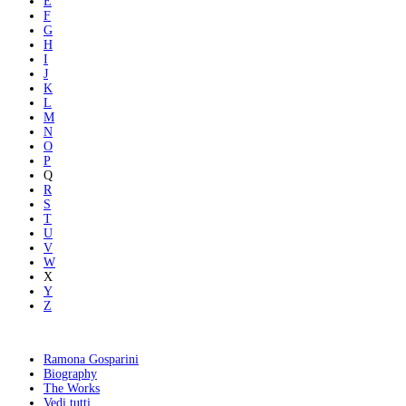
E
F
G
H
I
J
K
L
M
N
O
P
Q
R
S
T
U
V
W
X
Y
Z
Ramona Gosparini
Biography
The Works
Vedi tutti