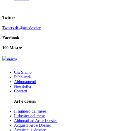
Twitter
Tweets di @artedossier
Facebook
100 Mostre
marzo
Chi Siamo
Pubblicità
Abbonamenti
Newsletter
Contatti
Art e dossier
Il numero del mese
Il dossier del mese
Abbonati ad Art e Dossier
Acquista Art e Dossier
Acquista i dossier