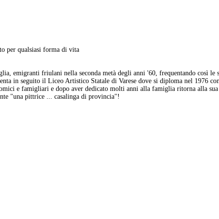
to per qualsiasi forma di vita
glia, emigranti friulani nella seconda metà degli anni '60, frequentando così l
quenta in seguito il Liceo Artistico Statale di Varese dove si diploma nel 1976 co
ci e famigliari e dopo aver dedicato molti anni alla famiglia ritorna alla sua a
e "una pittrice ... casalinga di provincia"!