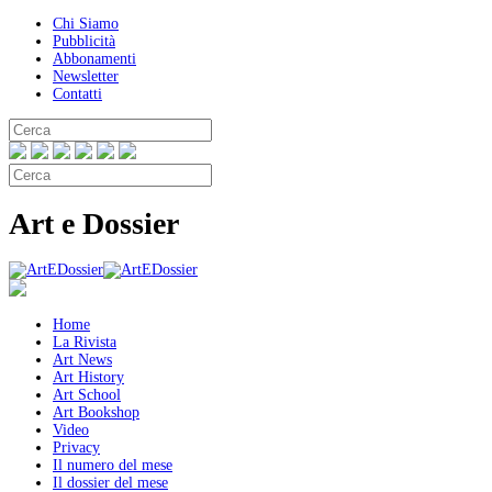
Chi Siamo
Pubblicità
Abbonamenti
Newsletter
Contatti
Art e Dossier
Home
La Rivista
Art News
Art History
Art School
Art Bookshop
Video
Privacy
Il numero del mese
Il dossier del mese