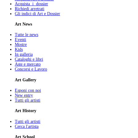
Acquista i dossier
Richiedi arretrati
Gli indici di Art e Dossier
Art News
Tutte le news
Eventi
Mostre
Kids
In galleria
Cataloghi e libri
Aste e mercato
Concorsi e Lavoro
Art Gallery
Esponi con noi
New entry
Tutti gli artisti
Art History
Tutti gli artisti
Cerca l'artista
Art School