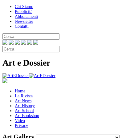
Chi Siamo
Pubblicità
Abbonamenti
Newsletter
Contatti
Art e Dossier
Home
La Rivista
Art News
Art History
Art School
Art Bookshop
Video
Privacy
Art Gallery