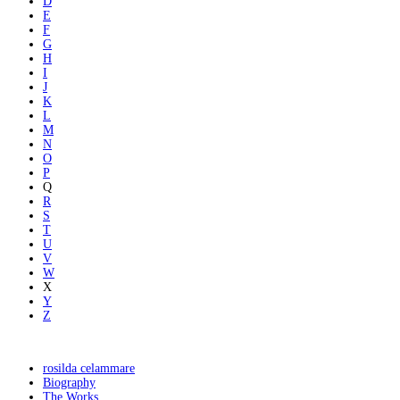
D
E
F
G
H
I
J
K
L
M
N
O
P
Q
R
S
T
U
V
W
X
Y
Z
rosilda celammare
Biography
The Works