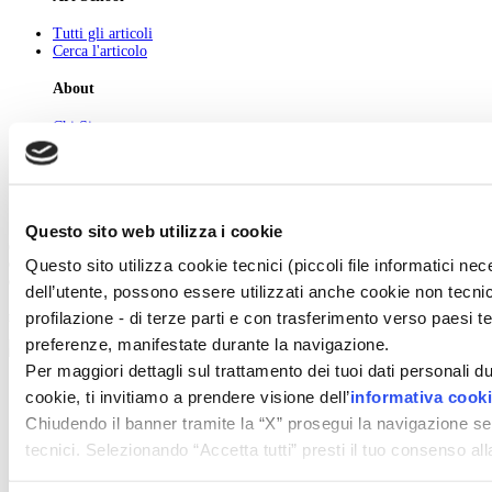
Tutti gli articoli
Cerca l'articolo
About
Chi Siamo
Pubblicità
Newsletter
Privacy
Cerca
Contatti
Questo sito web utilizza i cookie
© 2026 GIUNTI EDITORE s.p.a., piazza Virgilio 4 - 20123 Milano
Questo sito utilizza cookie tecnici (piccoli file informatici n
Codice fiscale e numero d'iscrizione al Registro Imprese di Milano - 80009810484
Capitale sociale € 8.000.000,00 i.v.
dell’utente, possono essere utilizzati anche cookie non tecnic
profilazione - di terze parti e con trasferimento verso paesi terz
powered by ZUMEDIA
preferenze, manifestate durante la navigazione.
Per maggiori dettagli sul trattamento dei tuoi dati personali d
cookie, ti invitiamo a prendere visione dell’
informativa cook
Chiudendo il banner tramite la “X” prosegui la navigazione se
tecnici. Selezionando “Accetta tutti” presti il tuo consenso a