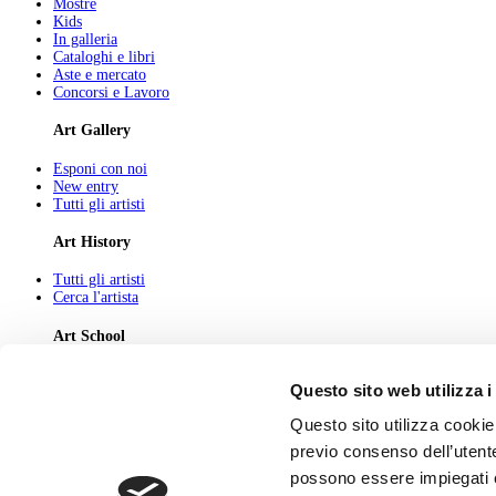
Mostre
Kids
In galleria
Cataloghi e libri
Aste e mercato
Concorsi e Lavoro
Art Gallery
Esponi con noi
New entry
Tutti gli artisti
Art History
Tutti gli artisti
Cerca l'artista
Art School
Tutti gli articoli
Questo sito web utilizza i
Cerca l'articolo
Questo sito utilizza cookie 
About
previo consenso dell’utente
Chi Siamo
possono essere impiegati co
Pubblicità