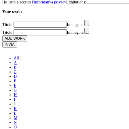
Ho letto e accetto
l'informativa privacy
Exhibitions:
Your works
Titolo:
Immagine:
Titolo:
Immagine:
ADD WORK
INVIA
All
A
B
C
D
E
F
G
H
I
J
K
L
M
N
O