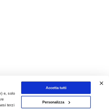
Accetta tutti
e) e, solo
are
Personalizza
esi terzi