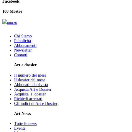
Facebook
100 Mostre
marzo
Chi Siamo
Pubblicità
Abbonamenti
Newsletter
Contatti
Art e dossier
Il numero del mese
Il dossier del mese
Abbonati alla rivista
Acquista Art e Dossier
Acquista i dossier
Richiedi arretrati
Gli indici di Art e Dossier
Art News
Tutte le news
Eventi