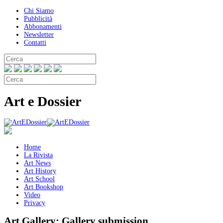
Chi Siamo
Pubblicità
Abbonamenti
Newsletter
Contatti
Art e Dossier
Home
La Rivista
Art News
Art History
Art School
Art Bookshop
Video
Privacy
Art Gallery:
Gallery submission