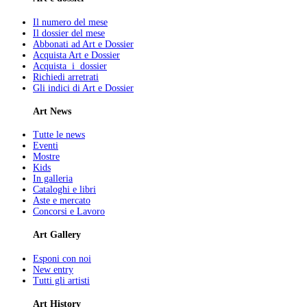
Il numero del mese
Il dossier del mese
Abbonati ad Art e Dossier
Acquista Art e Dossier
Acquista i dossier
Richiedi arretrati
Gli indici di Art e Dossier
Art News
Tutte le news
Eventi
Mostre
Kids
In galleria
Cataloghi e libri
Aste e mercato
Concorsi e Lavoro
Art Gallery
Esponi con noi
New entry
Tutti gli artisti
Art History