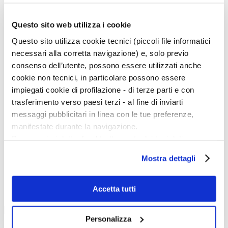
D
E
F
Questo sito web utilizza i cookie
G
H
Questo sito utilizza cookie tecnici (piccoli file informatici
I
J
necessari alla corretta navigazione) e, solo previo
K
consenso dell’utente, possono essere utilizzati anche
L
M
cookie non tecnici, in particolare possono essere
N
impiegati cookie di profilazione - di terze parti e con
O
P
trasferimento verso paesi terzi - al fine di inviarti
Q
messaggi pubblicitari in linea con le tue preferenze,
R
S
manifestate durante la navigazione.
T
Per maggiori dettagli sul trattamento dei tuoi dati
U
V
personali durante la navigazione, e per modificare le tue
W
Mostra dettagli
scelte privacy sui cookie, ti invitiamo a prendere visione
X
Y
dell’
informativa cookie
.
Z
Chiudendo il banner tramite la “X” prosegui la
Accetta tutti
Esponi con noi
navigazione senza alcuna profilazione e con installazione
dei soli cookie tecnici. Selezionando “Accetta tutti” presti
Personalizza
il tuo consenso alla profilazione che potrai revocare in
Su Artedossier.it uno spazio gratuito per farti conoscere.