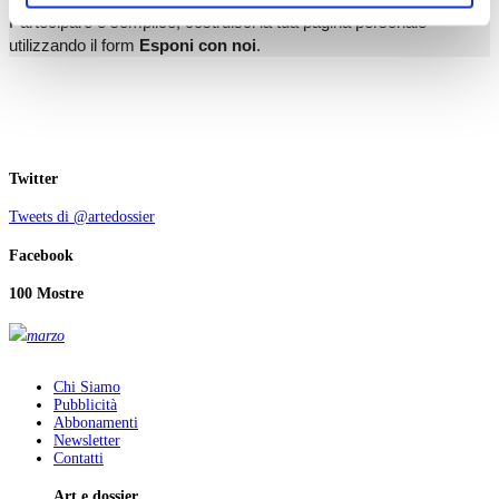
ogni momento
Revoca
Partecipare è semplice, costruisci la tua pagina personale
utilizzando il form
Esponi con noi
.
Twitter
Tweets di @artedossier
Facebook
100 Mostre
marzo
Chi Siamo
Pubblicità
Abbonamenti
Newsletter
Contatti
Art e dossier