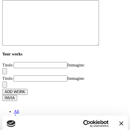
Your works
Titolo:
Immagine:
Titolo:
Immagine:
ADD WORK
INVIA
All
A
B
C