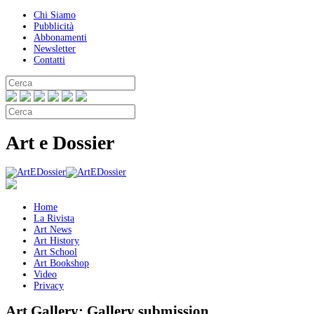
Chi Siamo
Pubblicità
Abbonamenti
Newsletter
Contatti
Art e Dossier
Home
La Rivista
Art News
Art History
Art School
Art Bookshop
Video
Privacy
Art Gallery:
Gallery submission