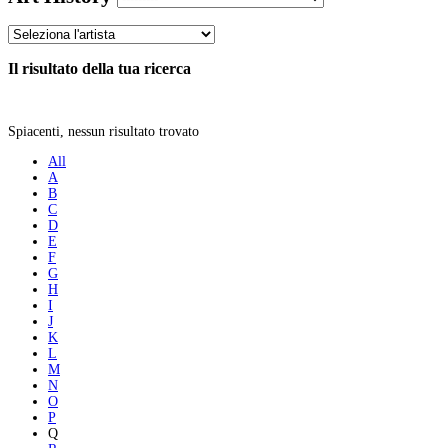
Il risultato della tua ricerca
Spiacenti, nessun risultato trovato
All
A
B
C
D
E
F
G
H
I
J
K
L
M
N
O
P
Q