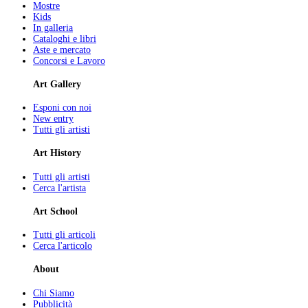
Mostre
Kids
In galleria
Cataloghi e libri
Aste e mercato
Concorsi e Lavoro
Art Gallery
Esponi con noi
New entry
Tutti gli artisti
Art History
Tutti gli artisti
Cerca l'artista
Art School
Tutti gli articoli
Cerca l'articolo
About
Chi Siamo
Pubblicità