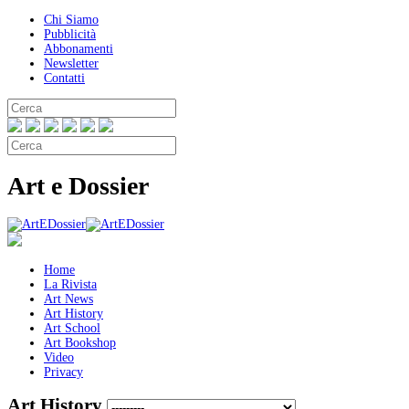
Chi Siamo
Pubblicità
Abbonamenti
Newsletter
Contatti
Art e Dossier
Home
La Rivista
Art News
Art History
Art School
Art Bookshop
Video
Privacy
Art History