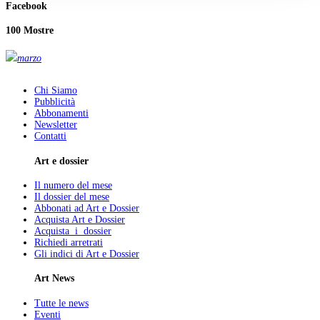
Facebook
100 Mostre
marzo
Chi Siamo
Pubblicità
Abbonamenti
Newsletter
Contatti
Art e dossier
Il numero del mese
Il dossier del mese
Abbonati ad Art e Dossier
Acquista Art e Dossier
Acquista i dossier
Richiedi arretrati
Gli indici di Art e Dossier
Art News
Tutte le news
Eventi