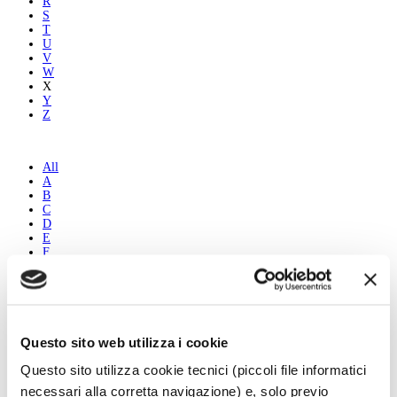
R
S
T
U
V
W
X
Y
Z
All
A
B
C
D
E
F
G
H
I
J
K
L
Questo sito web utilizza i cookie
M
N
Questo sito utilizza cookie tecnici (piccoli file informatici
O
necessari alla corretta navigazione) e, solo previo
P