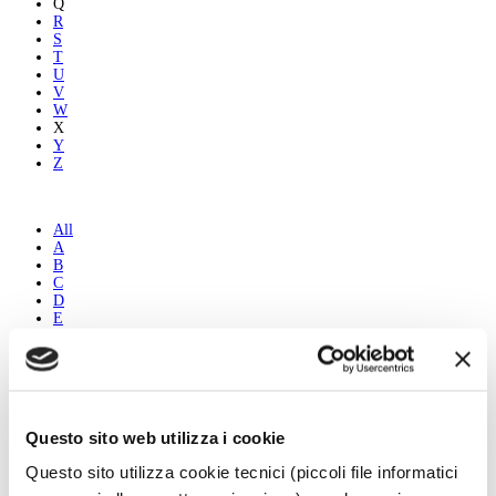
Q
R
S
T
U
V
W
X
Y
Z
All
A
B
C
D
E
F
G
H
I
J
K
Questo sito web utilizza i cookie
L
M
Questo sito utilizza cookie tecnici (piccoli file informatici
N
O