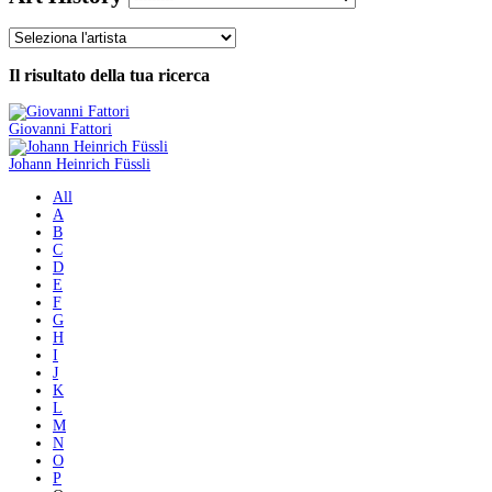
Il risultato della tua ricerca
Giovanni Fattori
Johann Heinrich Füssli
All
A
B
C
D
E
F
G
H
I
J
K
L
M
N
O
P