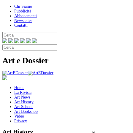
Chi Siamo
Pubblicità
Abbonamenti
Newsletter
Contatti
Art e Dossier
Home
La Rivista
Art News
Art History
Art School
Art Bookshop
Video
Privacy
Art History