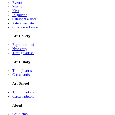
Eventi
Mostre
Kids
In galleria
Cataloghi e libri
Aste e mercato
Concorsi e Lavoro
Art Gallery
Esponi con noi
New entry
Tutti gli artisti
Art History
Tutti gli artisti
Cerca l'artista
Art School
Tutti gli articoli
Cerca l'articolo
About
Chi Siamo