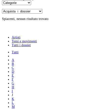
Spiacenti, nessun risultato trovato
Artisti
Temi e movimenti
Tutti i dossier
Tutti
A
B
C
D
E
F
G
H
I
J
K
L
M