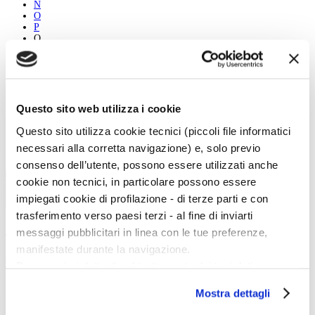
N
O
P
Q
R
S
T
U
V
W
Questo sito web utilizza i cookie
X
Y
Questo sito utilizza cookie tecnici (piccoli file informatici
Z
necessari alla corretta navigazione) e, solo previo
Person:
Theme:
consenso dell’utente, possono essere utilizzati anche
cookie non tecnici, in particolare possono essere
impiegati cookie di profilazione - di terze parti e con
trasferimento verso paesi terzi - al fine di inviarti
messaggi pubblicitari in linea con le tue preferenze,
Twitter
manifestate durante la navigazione.
Tweets di @artedossier
Per maggiori dettagli sul trattamento dei tuoi dati
personali durante la navigazione, e per modificare le tue
Facebook
Mostra dettagli
scelte privacy sui cookie, ti invitiamo a prendere visione