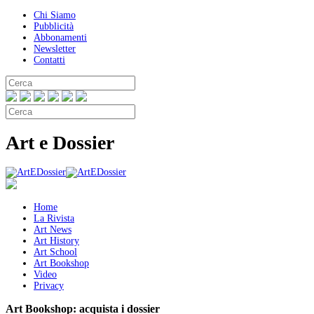
Chi Siamo
Pubblicità
Abbonamenti
Newsletter
Contatti
Art e Dossier
Home
La Rivista
Art News
Art History
Art School
Art Bookshop
Video
Privacy
Art Bookshop:
acquista i dossier