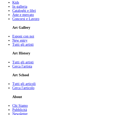
Kids
In galleria
Cataloghi e libri
Aste e mercato
Concorsi e Lavoro
Art Gallery
Esponi con noi
New entry
Tutti gli artisti
Art History
Tutti gli artisti
Cerca l'artista
Art School
Tutti gli articoli
Cerca l'articolo
About
Chi Siamo
Pubblicità
Newsletter