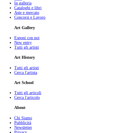
In galleria
Cataloghi e libri
Aste e mercato
Concorsi e Lavoro
Art Gallery
Esponi con noi
New entry
Tutti gli artisti
Art History
Tutti gli artisti
Cerca l'artista
Art School
Tutti gli articoli
Cerca l'articolo
About
Chi Siamo
Pubblicità
Newsletter
Privacy