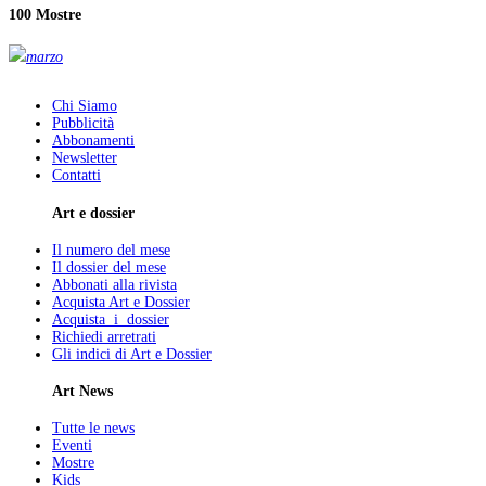
100 Mostre
marzo
Chi Siamo
Pubblicità
Abbonamenti
Newsletter
Contatti
Art e dossier
Il numero del mese
Il dossier del mese
Abbonati alla rivista
Acquista Art e Dossier
Acquista i dossier
Richiedi arretrati
Gli indici di Art e Dossier
Art News
Tutte le news
Eventi
Mostre
Kids