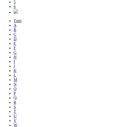
5
6
Tutti
A
B
C
D
E
F
G
H
I
J
K
L
M
N
O
P
Q
R
S
T
U
V
W