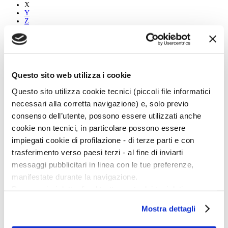
X
Y
Z
Tutti
A
B
Questo sito web utilizza i cookie
C
D
Questo sito utilizza cookie tecnici (piccoli file informatici
E
F
necessari alla corretta navigazione) e, solo previo
G
consenso dell’utente, possono essere utilizzati anche
H
I
cookie non tecnici, in particolare possono essere
J
impiegati cookie di profilazione - di terze parti e con
K
L
trasferimento verso paesi terzi - al fine di inviarti
M
messaggi pubblicitari in linea con le tue preferenze,
N
O
manifestate durante la navigazione.
P
Per maggiori dettagli sul trattamento dei tuoi dati
Q
R
personali durante la navigazione, e per modificare le tue
S
Mostra dettagli
scelte privacy sui cookie, ti invitiamo a prendere visione
T
U
dell’
informativa cookie
.