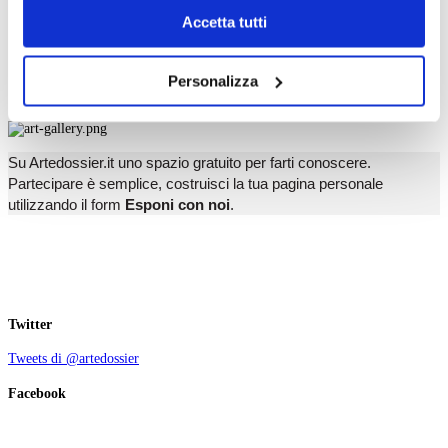
V
Chiudendo il banner tramite la “X” prosegui la
W
Accetta tutti
X
navigazione senza alcuna profilazione e con installazione
Y
dei soli cookie tecnici. Selezionando “Accetta tutti” presti
Z
Personalizza
il tuo consenso alla profilazione che potrai revocare in
Esponi con noi
ogni momento
Revoca
Su Artedossier.it uno spazio gratuito per farti conoscere.
Partecipare è semplice, costruisci la tua pagina personale
utilizzando il form
Esponi con noi
.
Twitter
Tweets di @artedossier
Facebook