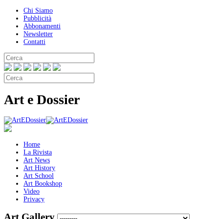
Chi Siamo
Pubblicità
Abbonamenti
Newsletter
Contatti
Art e Dossier
Home
La Rivista
Art News
Art History
Art School
Art Bookshop
Video
Privacy
Art Gallery