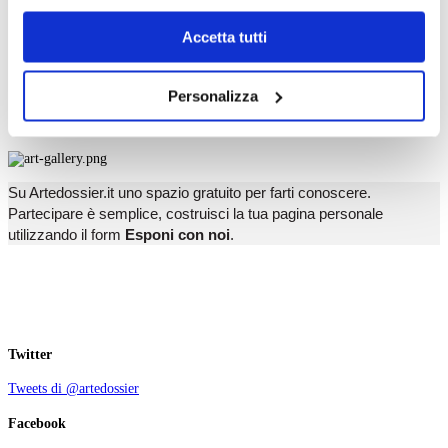
T
dell’
informativa cookie
.
U
Chiudendo il banner tramite la “X” prosegui la
V
Accetta tutti
W
navigazione senza alcuna profilazione e con installazione
X
dei soli cookie tecnici. Selezionando “Accetta tutti” presti
Y
Personalizza
Z
il tuo consenso alla profilazione che potrai revocare in
ogni momento
Revoca
Esponi con noi
Su Artedossier.it uno spazio gratuito per farti conoscere.
Partecipare è semplice, costruisci la tua pagina personale
utilizzando il form
Esponi con noi
.
Twitter
Tweets di @artedossier
Facebook