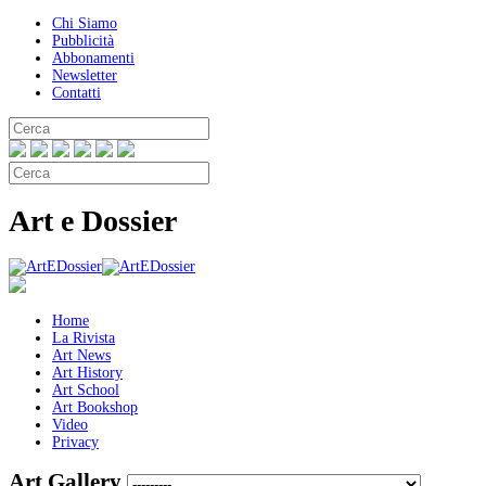
Chi Siamo
Pubblicità
Abbonamenti
Newsletter
Contatti
Art e Dossier
Home
La Rivista
Art News
Art History
Art School
Art Bookshop
Video
Privacy
Art Gallery