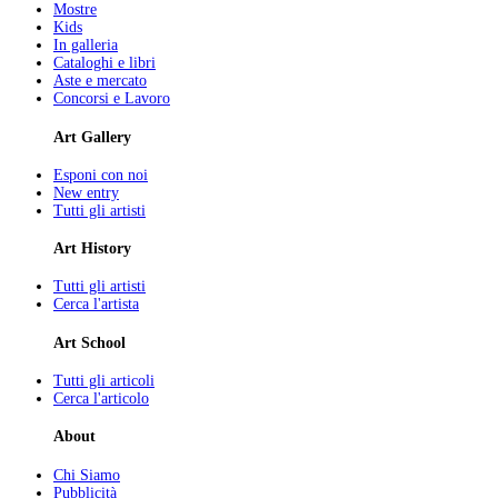
Mostre
Kids
In galleria
Cataloghi e libri
Aste e mercato
Concorsi e Lavoro
Art Gallery
Esponi con noi
New entry
Tutti gli artisti
Art History
Tutti gli artisti
Cerca l'artista
Art School
Tutti gli articoli
Cerca l'articolo
About
Chi Siamo
Pubblicità