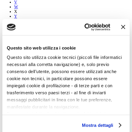
V
W
X
Y
Z
Tutti
A
Questo sito web utilizza i cookie
B
C
Questo sito utilizza cookie tecnici (piccoli file informatici
D
E
necessari alla corretta navigazione) e, solo previo
F
consenso dell’utente, possono essere utilizzati anche
G
H
cookie non tecnici, in particolare possono essere
I
impiegati cookie di profilazione - di terze parti e con
J
K
trasferimento verso paesi terzi - al fine di inviarti
L
messaggi pubblicitari in linea con le tue preferenze,
M
N
manifestate durante la navigazione.
O
Per maggiori dettagli sul trattamento dei tuoi dati
P
Q
personali durante la navigazione, e per modificare le tue
R
Mostra dettagli
scelte privacy sui cookie, ti invitiamo a prendere visione
S