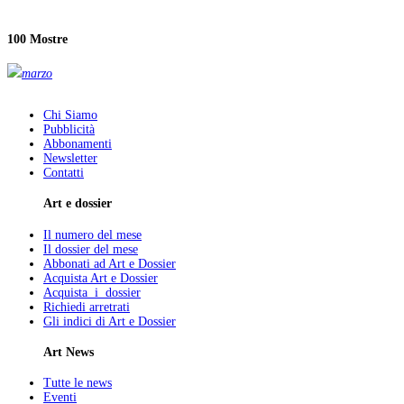
100 Mostre
marzo
Chi Siamo
Pubblicità
Abbonamenti
Newsletter
Contatti
Art e dossier
Il numero del mese
Il dossier del mese
Abbonati ad Art e Dossier
Acquista Art e Dossier
Acquista i dossier
Richiedi arretrati
Gli indici di Art e Dossier
Art News
Tutte le news
Eventi