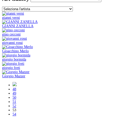
gianni verni
GIANNI ZANELLA
gino cecconi
giovanni rossi
Gioacchino Merlo
giorgio bormida
giorgio freti
Giorgio Mazzer
48
49
50
51
52
53
54