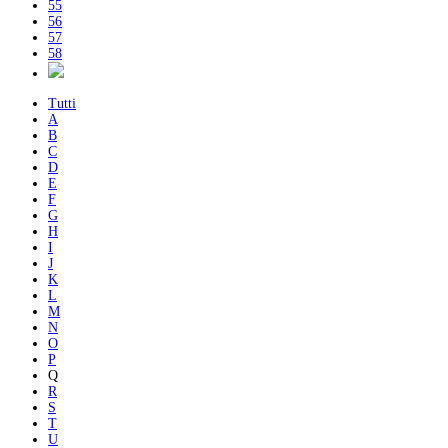
55
56
57
58
Tutti
A
B
C
D
E
F
G
H
I
J
K
L
M
N
O
P
Q
R
S
T
U