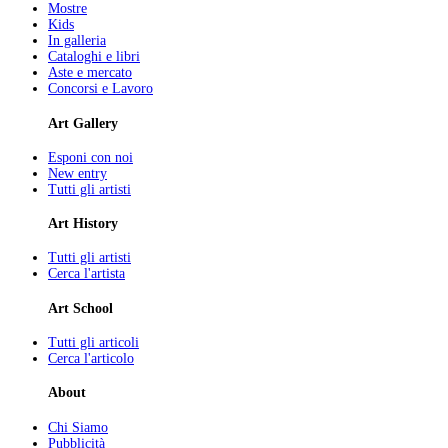
Mostre
Kids
In galleria
Cataloghi e libri
Aste e mercato
Concorsi e Lavoro
Art Gallery
Esponi con noi
New entry
Tutti gli artisti
Art History
Tutti gli artisti
Cerca l'artista
Art School
Tutti gli articoli
Cerca l'articolo
About
Chi Siamo
Pubblicità