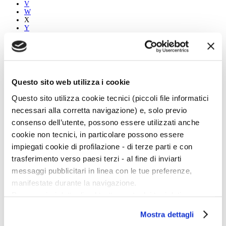
V
W
X
Y
Z
Tutti
A
Questo sito web utilizza i cookie
B
C
Questo sito utilizza cookie tecnici (piccoli file informatici
D
E
necessari alla corretta navigazione) e, solo previo
F
consenso dell’utente, possono essere utilizzati anche
G
H
cookie non tecnici, in particolare possono essere
I
impiegati cookie di profilazione - di terze parti e con
J
K
trasferimento verso paesi terzi - al fine di inviarti
L
messaggi pubblicitari in linea con le tue preferenze,
M
N
manifestate durante la navigazione.
O
Per maggiori dettagli sul trattamento dei tuoi dati
P
Q
personali durante la navigazione, e per modificare le tue
R
Mostra dettagli
scelte privacy sui cookie, ti invitiamo a prendere visione
S