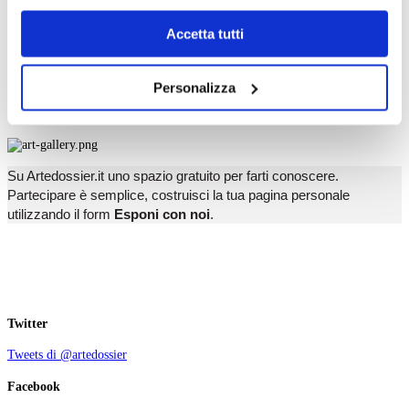
T
dell’
informativa cookie
.
U
Chiudendo il banner tramite la “X” prosegui la
V
Accetta tutti
W
navigazione senza alcuna profilazione e con installazione
X
dei soli cookie tecnici. Selezionando “Accetta tutti” presti
Y
Personalizza
Z
il tuo consenso alla profilazione che potrai revocare in
ogni momento
Revoca
Esponi con noi
Su Artedossier.it uno spazio gratuito per farti conoscere.
Partecipare è semplice, costruisci la tua pagina personale
utilizzando il form
Esponi con noi
.
Twitter
Tweets di @artedossier
Facebook