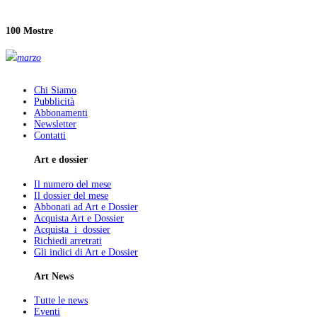
100 Mostre
marzo
Chi Siamo
Pubblicità
Abbonamenti
Newsletter
Contatti
Art e dossier
Il numero del mese
Il dossier del mese
Abbonati ad Art e Dossier
Acquista Art e Dossier
Acquista i dossier
Richiedi arretrati
Gli indici di Art e Dossier
Art News
Tutte le news
Eventi