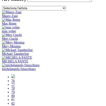
Mauro Zani
Max Rener
max volpe
Meri Ciuchi
Mery Messina
Michael Tangherlini
MICHELA PANTE
michelangelo finocchiaro
76
77
78
79
80
81
82