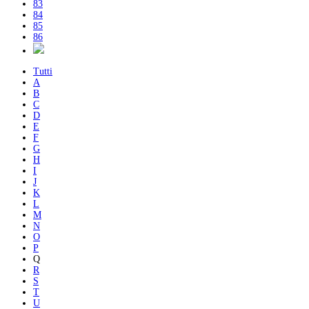
83
84
85
86
Tutti
A
B
C
D
E
F
G
H
I
J
K
L
M
N
O
P
Q
R
S
T
U