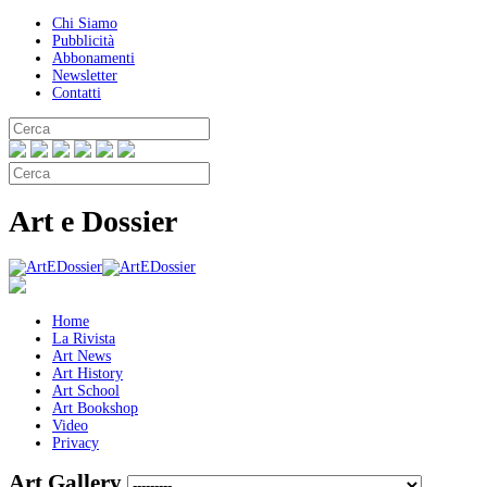
Chi Siamo
Pubblicità
Abbonamenti
Newsletter
Contatti
Art e Dossier
Home
La Rivista
Art News
Art History
Art School
Art Bookshop
Video
Privacy
Art Gallery