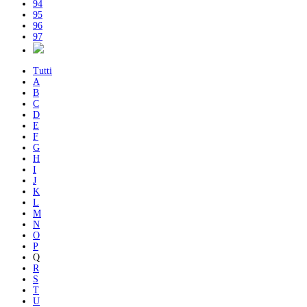
94
95
96
97
Tutti
A
B
C
D
E
F
G
H
I
J
K
L
M
N
O
P
Q
R
S
T
U