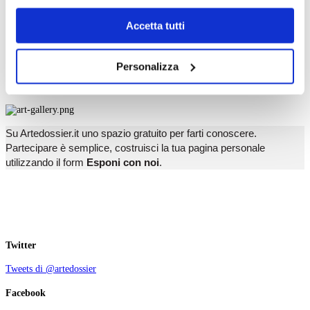
T
dell’
informativa cookie
.
U
Chiudendo il banner tramite la “X” prosegui la
V
Accetta tutti
W
navigazione senza alcuna profilazione e con installazione
X
dei soli cookie tecnici. Selezionando “Accetta tutti” presti
Y
Personalizza
Z
il tuo consenso alla profilazione che potrai revocare in
ogni momento
Revoca
Esponi con noi
Su Artedossier.it uno spazio gratuito per farti conoscere.
Partecipare è semplice, costruisci la tua pagina personale
utilizzando il form
Esponi con noi
.
Twitter
Tweets di @artedossier
Facebook