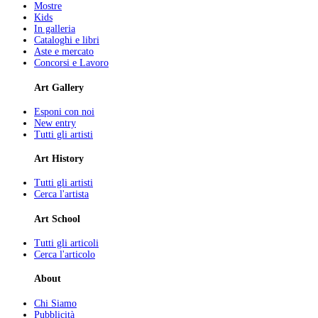
Mostre
Kids
In galleria
Cataloghi e libri
Aste e mercato
Concorsi e Lavoro
Art Gallery
Esponi con noi
New entry
Tutti gli artisti
Art History
Tutti gli artisti
Cerca l'artista
Art School
Tutti gli articoli
Cerca l'articolo
About
Chi Siamo
Pubblicità