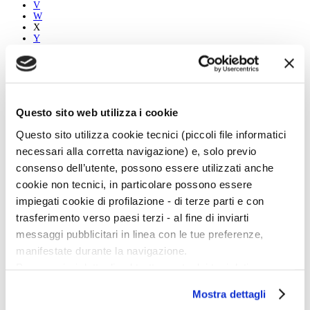
V
W
X
Y
Z
Tutti
A
Questo sito web utilizza i cookie
B
C
Questo sito utilizza cookie tecnici (piccoli file informatici
D
E
necessari alla corretta navigazione) e, solo previo
F
consenso dell’utente, possono essere utilizzati anche
G
H
cookie non tecnici, in particolare possono essere
I
impiegati cookie di profilazione - di terze parti e con
J
K
trasferimento verso paesi terzi - al fine di inviarti
L
messaggi pubblicitari in linea con le tue preferenze,
M
N
manifestate durante la navigazione.
O
Per maggiori dettagli sul trattamento dei tuoi dati
P
Q
personali durante la navigazione, e per modificare le tue
R
Mostra dettagli
scelte privacy sui cookie, ti invitiamo a prendere visione
S