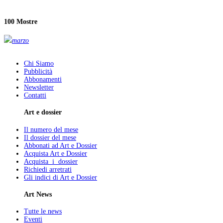
100 Mostre
marzo
Chi Siamo
Pubblicità
Abbonamenti
Newsletter
Contatti
Art e dossier
Il numero del mese
Il dossier del mese
Abbonati ad Art e Dossier
Acquista Art e Dossier
Acquista i dossier
Richiedi arretrati
Gli indici di Art e Dossier
Art News
Tutte le news
Eventi