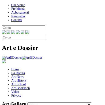
Chi Siamo
Pubblicità
Abbonamenti
Newsletter
Contatti
Art e Dossier
Home
La Rivista
Art News
Art History
Art School
Art Bookshop
Video
Privacy
Art Gallery