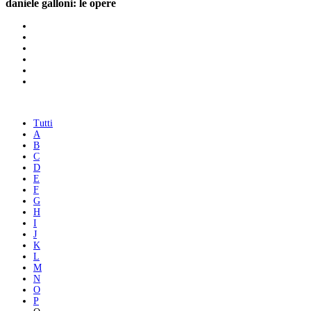
daniele galloni: le opere
Tutti
A
B
C
D
E
F
G
H
I
J
K
L
M
N
O
P