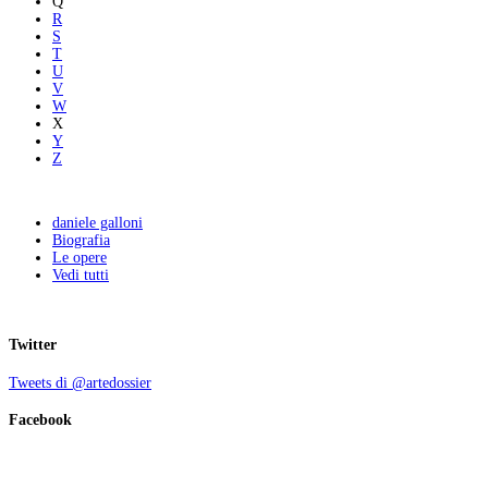
Q
R
S
T
U
V
W
X
Y
Z
daniele galloni
Biografia
Le opere
Vedi tutti
Twitter
Tweets di @artedossier
Facebook