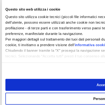
Cerca
Contatti
Questo sito web utilizza i cookie
© 2026 GIUNTI EDITORE s.p.a., piazza Virgilio 4 - 20123 Milano
Codice fiscale e numero d'iscrizione al Registro Imprese di Milano - 80009810484
Questo sito utilizza cookie tecnici (piccoli file informatici n
Capitale sociale € 8.000.000,00 i.v.
dell’utente, possono essere utilizzati anche cookie non tecnic
powered by ZUMEDIA
profilazione - di terze parti e con trasferimento verso paesi terz
preferenze, manifestate durante la navigazione.
Per maggiori dettagli sul trattamento dei tuoi dati personali d
cookie, ti invitiamo a prendere visione dell’
informativa cook
Chiudendo il banner tramite la “X” prosegui la navigazione se
tecnici. Selezionando “Accetta tutti” presti il tuo consenso a
Accet
Person