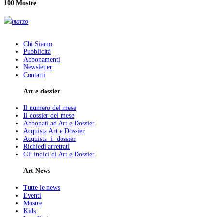
100 Mostre
marzo
Chi Siamo
Pubblicità
Abbonamenti
Newsletter
Contatti
Art e dossier
Il numero del mese
Il dossier del mese
Abbonati ad Art e Dossier
Acquista Art e Dossier
Acquista i dossier
Richiedi arretrati
Gli indici di Art e Dossier
Art News
Tutte le news
Eventi
Mostre
Kids