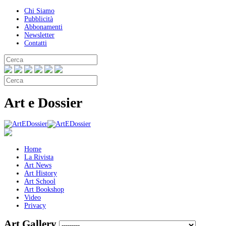
Chi Siamo
Pubblicità
Abbonamenti
Newsletter
Contatti
Art e Dossier
Home
La Rivista
Art News
Art History
Art School
Art Bookshop
Video
Privacy
Art Gallery