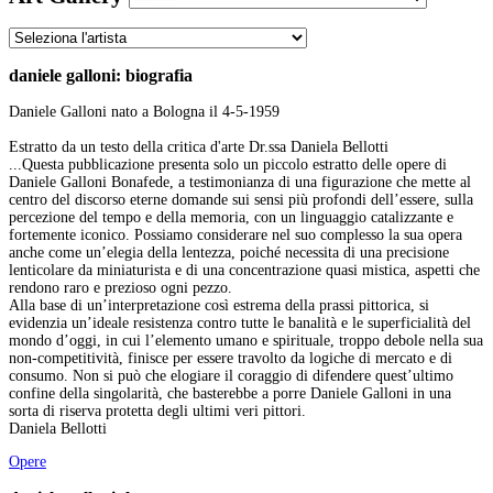
daniele galloni: biografia
Daniele Galloni nato a Bologna il 4-5-1959
Estratto da un testo della critica d'arte Dr.ssa Daniela Bellotti
...Questa pubblicazione presenta solo un piccolo estratto delle opere di
Daniele Galloni Bonafede, a testimonianza di una figurazione che mette al
centro del discorso eterne domande sui sensi più profondi dell’essere, sulla
percezione del tempo e della memoria, con un linguaggio catalizzante e
fortemente iconico. Possiamo considerare nel suo complesso la sua opera
anche come un’elegia della lentezza, poiché necessita di una precisione
lenticolare da miniaturista e di una concentrazione quasi mistica, aspetti che
rendono raro e prezioso ogni pezzo.
Alla base di un’interpretazione così estrema della prassi pittorica, si
evidenzia un’ideale resistenza contro tutte le banalità e le superficialità del
mondo d’oggi, in cui l’elemento umano e spirituale, troppo debole nella sua
non-competitività, finisce per essere travolto da logiche di mercato e di
consumo. Non si può che elogiare il coraggio di difendere quest’ultimo
confine della singolarità, che basterebbe a porre Daniele Galloni in una
sorta di riserva protetta degli ultimi veri pittori.
Daniela Bellotti
Opere