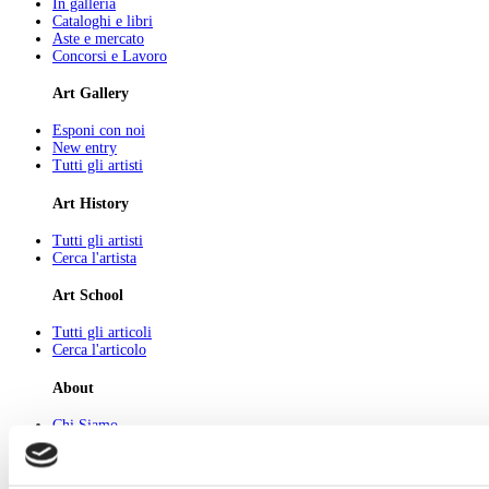
In galleria
Cataloghi e libri
Aste e mercato
Concorsi e Lavoro
Art Gallery
Esponi con noi
New entry
Tutti gli artisti
Art History
Tutti gli artisti
Cerca l'artista
Art School
Tutti gli articoli
Cerca l'articolo
About
Chi Siamo
Pubblicità
Newsletter
Privacy