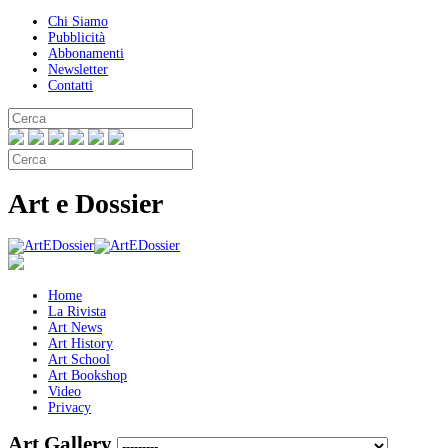
Chi Siamo
Pubblicità
Abbonamenti
Newsletter
Contatti
Art e Dossier
Home
La Rivista
Art News
Art History
Art School
Art Bookshop
Video
Privacy
Art Gallery