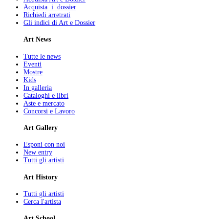
Acquista i dossier
Richiedi arretrati
Gli indici di Art e Dossier
Art News
Tutte le news
Eventi
Mostre
Kids
In galleria
Cataloghi e libri
Aste e mercato
Concorsi e Lavoro
Art Gallery
Esponi con noi
New entry
Tutti gli artisti
Art History
Tutti gli artisti
Cerca l'artista
Art School