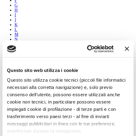
F
G
H
I
J
K
L
M
N
O
P
Q
R
S
T
Questo sito web utilizza i cookie
U
V
Questo sito utilizza cookie tecnici (piccoli file informatici
W
necessari alla corretta navigazione) e, solo previo
X
Y
consenso dell’utente, possono essere utilizzati anche
Z
cookie non tecnici, in particolare possono essere
impiegati cookie di profilazione - di terze parti e con
Marco Teodorani
trasferimento verso paesi terzi - al fine di inviarti
Biografia
messaggi pubblicitari in linea con le tue preferenze,
Le opere
Vedi tutti
manifestate durante la navigazione.