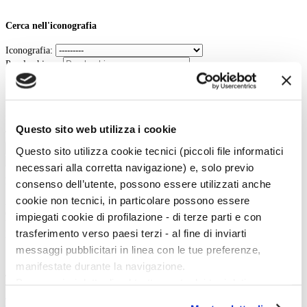
Cerca nell'iconografia
Iconografia:
Parole chiave:
In:
Contenuto
Titolo
Questo sito web utilizza i cookie
Tipo:
Cerca
Questo sito utilizza cookie tecnici (piccoli file informatici
necessari alla corretta navigazione) e, solo previo
La vita e le opere dei grandi artisti dal Duecento al Novecento.
consenso dell’utente, possono essere utilizzati anche
cookie non tecnici, in particolare possono essere
Art History è la sezione di Artedossier.it dedicata ai grandi artisti del passato
e ai loro capolavori.
impiegati cookie di profilazione - di terze parti e con
Una straordinaria occasione per incontrare i grandi maestri d'arte, conoscere
trasferimento verso paesi terzi - al fine di inviarti
la loro vita, gli eventi e gli incontri che hanno segnato la loro esistenza.
messaggi pubblicitari in linea con le tue preferenze,
manifestate durante la navigazione.
Twitter
Per maggiori dettagli sul trattamento dei tuoi dati
personali durante la navigazione, e per modificare le tue
Tweets di @artedossier