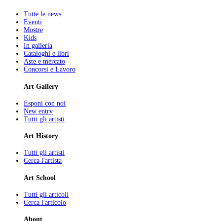
Tutte le news
Eventi
Mostre
Kids
In galleria
Cataloghi e libri
Aste e mercato
Concorsi e Lavoro
Art Gallery
Esponi con noi
New entry
Tutti gli artisti
Art History
Tutti gli artisti
Cerca l'artista
Art School
Tutti gli articoli
Cerca l'articolo
About