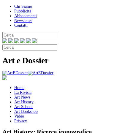
Chi Siamo
Pubblicità
Abbonamenti
Newsletter
Contatti
Art e Dossier
Home
La Rivista
Art News
Art History
Art School
Art Bookshop
Video
Privacy
Art History:
Ricerca iconografica