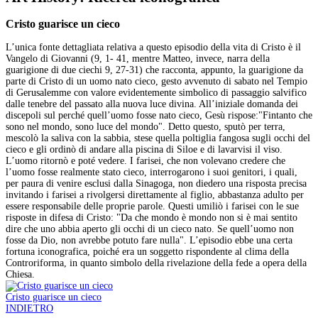
Cristo guarisce un cieco
L’unica fonte dettagliata relativa a questo episodio della vita di Cristo è il
Vangelo di Giovanni (9, 1- 41, mentre Matteo, invece, narra della
guarigione di due ciechi 9, 27-31) che racconta, appunto, la guarigione da
parte di Cristo di un uomo nato cieco, gesto avvenuto di sabato nel Tempio
di Gerusalemme con valore evidentemente simbolico di passaggio salvifico
dalle tenebre del passato alla nuova luce divina. All’iniziale domanda dei
discepoli sul perché quell’uomo fosse nato cieco, Gesù rispose:"Fintanto che
sono nel mondo, sono luce del mondo". Detto questo, sputò per terra,
mescolò la saliva con la sabbia, stese quella poltiglia fangosa sugli occhi del
cieco e gli ordinò di andare alla piscina di Siloe e di lavarvisi il viso.
L’uomo ritornò e poté vedere. I farisei, che non volevano credere che
l’uomo fosse realmente stato cieco, interrogarono i suoi genitori, i quali,
per paura di venire esclusi dalla Sinagoga, non diedero una risposta precisa
invitando i farisei a rivolgersi direttamente al figlio, abbastanza adulto per
essere responsabile delle proprie parole. Questi umiliò i farisei con le sue
risposte in difesa di Cristo: "Da che mondo è mondo non si è mai sentito
dire che uno abbia aperto gli occhi di un cieco nato. Se quell’uomo non
fosse da Dio, non avrebbe potuto fare nulla". L’episodio ebbe una certa
fortuna iconografica, poiché era un soggetto rispondente al clima della
Controriforma, in quanto simbolo della rivelazione della fede a opera della
Chiesa.
Cristo guarisce un cieco
INDIETRO