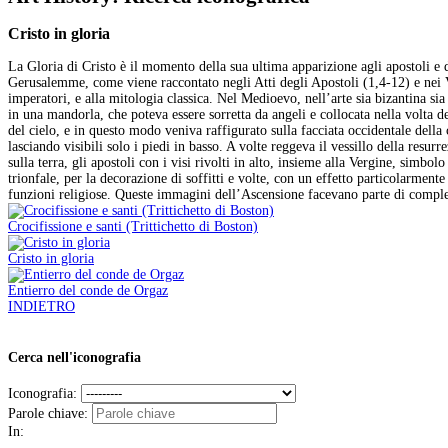
Cristo in gloria
La Gloria di Cristo è il momento della sua ultima apparizione agli apostoli e 
Gerusalemme, come viene raccontato negli Atti degli Apostoli (1,4-12) e nei Va
imperatori, e alla mitologia classica. Nel Medioevo, nell’arte sia bizantina sia
in una mandorla, che poteva essere sorretta da angeli e collocata nella volta d
del cielo, e in questo modo veniva raffigurato sulla facciata occidentale della
lasciando visibili solo i piedi in basso. A volte reggeva il vessillo della resu
sulla terra, gli apostoli con i visi rivolti in alto, insieme alla Vergine, simbol
trionfale, per la decorazione di soffitti e volte, con un effetto particolarme
funzioni religiose. Queste immagini dell’Ascensione facevano parte di compless
Crocifissione e santi (Trittichetto di Boston)
Cristo in gloria
Entierro del conde de Orgaz
INDIETRO
Cerca nell'iconografia
Iconografia:
Parole chiave:
In: