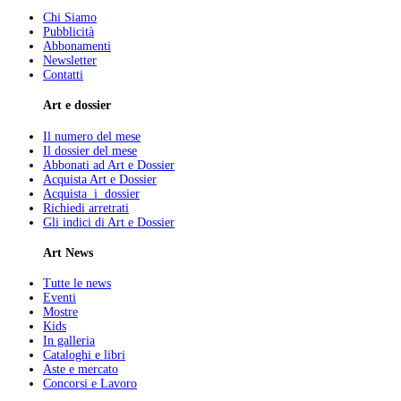
Chi Siamo
Pubblicità
Abbonamenti
Newsletter
Contatti
Art e dossier
Il numero del mese
Il dossier del mese
Abbonati ad Art e Dossier
Acquista Art e Dossier
Acquista i dossier
Richiedi arretrati
Gli indici di Art e Dossier
Art News
Tutte le news
Eventi
Mostre
Kids
In galleria
Cataloghi e libri
Aste e mercato
Concorsi e Lavoro