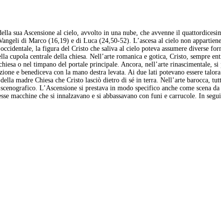
della sua Ascensione al cielo, avvolto in una nube, che avvenne il quattordicesi
ngeli di Marco (16,19) e di Luca (24,50-52). L’ascesa al cielo non appartiene s
 occidentale, la figura del Cristo che saliva al cielo poteva assumere diverse fo
ella cupola centrale della chiesa. Nell’arte romanica e gotica, Cristo, sempre ent
 chiesa o nel timpano del portale principale. Ancora, nell’arte rinascimentale, 
rrezione e benediceva con la mano destra levata. Ai due lati potevano essere talora
o della madre Chiesa che Cristo lasciò dietro di sé in terra. Nell’arte barocca, tutt
nte scenografico. L’Ascensione si prestava in modo specifico anche come scena da 
e macchine che si innalzavano e si abbassavano con funi e carrucole. In seguito