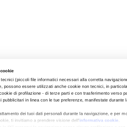
 cookie
tecnici (piccoli file informatici necessari alla corretta navigazion
, possono essere utilizzati anche cookie non tecnici, in particol
okie di profilazione - di terze parti e con trasferimento verso pa
gi pubblicitari in linea con le tue preferenze, manifestate durante l
rattamento dei tuoi dati personali durante la navigazione, e per m
okie, ti invitiamo a prendere visione dell’
informativa cookie
.