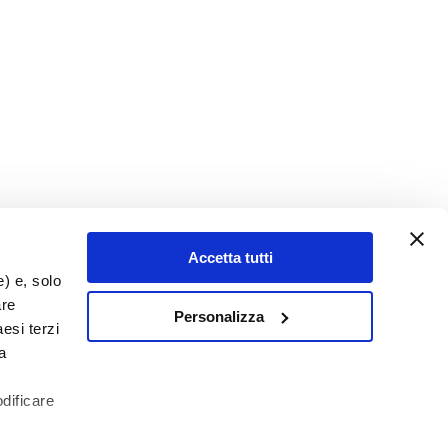
Accetta tutti
e) e, solo
are
Personalizza
esi terzi
a
odificare