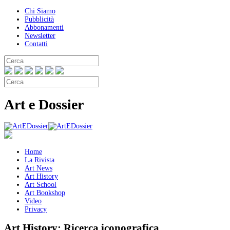
Chi Siamo
Pubblicità
Abbonamenti
Newsletter
Contatti
Art e Dossier
Home
La Rivista
Art News
Art History
Art School
Art Bookshop
Video
Privacy
Art History:
Ricerca iconografica