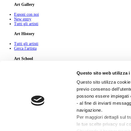
Art Gallery
Esponi con noi
New entry
Tutti gli artisti
Art History
Tutti gli artisti
Cerca l'artista
Art School
Tutti gli articoli
Questo sito web utilizza i
Cerca l'articolo
Questo sito utilizza cookie 
About
previo consenso dell’utente
Chi Siamo
possono essere impiegati co
Pubblicità
Newsletter
- al fine di inviarti messag
Privacy
navigazione.
Cerca
Contatti
Per maggiori dettagli sul t
le tue scelte privacy sui co
© 2026 GIUNTI EDITORE s.p.a., piazza Virgilio 4 - 20123 Milano
Codice fiscale e numero d'iscrizione al Registro Imprese di Milano - 80009810484