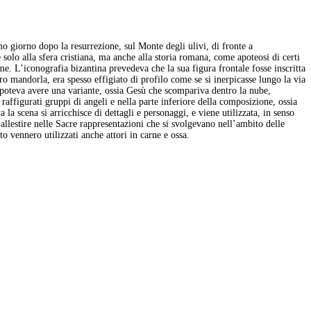
mo giorno dopo la resurrezione, sul Monte degli ulivi, di fronte a
olo alla sfera cristiana, ma anche alla storia romana, come apoteosi di certi
rme. L’iconografia bizantina prevedeva che la sua figura frontale fosse inscritta
ro mandorla, era spesso effigiato di profilo come se si inerpicasse lungo la via
si poteva avere una variante, ossia Gesù che scompariva dentro la nube,
 raffigurati gruppi di angeli e nella parte inferiore della composizione, ossia
a la scena si arricchisce di dettagli e personaggi, e viene utilizzata, in senso
allestire nelle Sacre rappresentazioni che si svolgevano nell’ambito delle
 vennero utilizzati anche attori in carne e ossa.