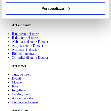
Chi Siamo
dei soli cookie tecnici. Selezionando “Accetta tutti” presti
Pubblicità
Personalizza
Abbonamenti
il tuo consenso alla profilazione che potrai revocare in
Newsletter
ogni momento
Revoca
Contatti
Art e dossier
Il numero del mese
Il dossier del mese
Abbonati ad Art e Dossier
Acquista Art e Dossier
Acquista i dossier
Richiedi arretrati
Gli indici di Art e Dossier
Art News
Tutte le news
Eventi
Mostre
Kids
In galleria
Cataloghi e libri
Aste e mercato
Concorsi e Lavoro
Art Gallery