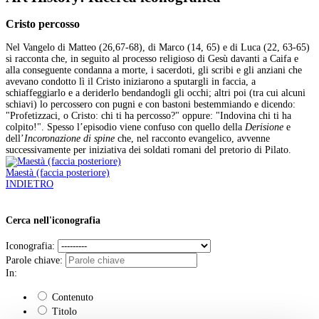
Cristo percosso
Nel Vangelo di Matteo (26,67-68), di Marco (14, 65) e di Luca (22, 63-65)
si racconta che, in seguito al processo religioso di Gesù davanti a Caifa e
alla conseguente condanna a morte, i sacerdoti, gli scribi e gli anziani che
avevano condotto lì il Cristo iniziarono a sputargli in faccia, a
schiaffeggiarlo e a deriderlo bendandogli gli occhi; altri poi (tra cui alcuni
schiavi) lo percossero con pugni e con bastoni bestemmiando e dicendo:
"Profetizzaci, o Cristo: chi ti ha percosso?" oppure: "Indovina chi ti ha
colpito!". Spesso l’episodio viene confuso con quello della
Derisione
e
dell’
Incoronazione di spine
che, nel racconto evangelico, avvenne
successivamente per iniziativa dei soldati romani del pretorio di Pilato.
Maestà (faccia posteriore)
INDIETRO
Cerca nell'iconografia
Iconografia:
Parole chiave:
In:
Contenuto
Titolo