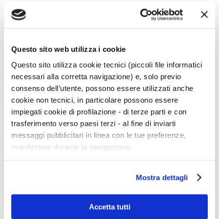
Tipo:
Cerca
La vita e le opere dei grandi artisti dal Duecento al Novecento.
Questo sito web utilizza i cookie
Art History è la sezione di Artedossier.it dedicata ai grandi artisti del passato
Questo sito utilizza cookie tecnici (piccoli file informatici
e ai loro capolavori.
Una straordinaria occasione per incontrare i grandi maestri d'arte, conoscere
necessari alla corretta navigazione) e, solo previo
la loro vita, gli eventi e gli incontri che hanno segnato la loro esistenza.
consenso dell’utente, possono essere utilizzati anche
cookie non tecnici, in particolare possono essere
impiegati cookie di profilazione - di terze parti e con
Twitter
trasferimento verso paesi terzi - al fine di inviarti
Tweets di @artedossier
messaggi pubblicitari in linea con le tue preferenze,
manifestate durante la navigazione.
Facebook
Per maggiori dettagli sul trattamento dei tuoi dati
personali durante la navigazione, e per modificare le tue
Mostra dettagli
100 Mostre
scelte privacy sui cookie, ti invitiamo a prendere visione
dell’
informativa cookie
.
marzo
Chiudendo il banner tramite la “X” prosegui la
Accetta tutti
navigazione senza alcuna profilazione e con installazione