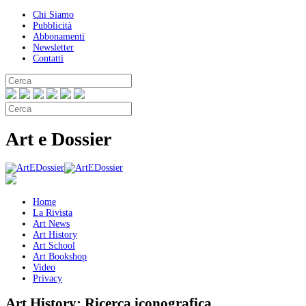
Chi Siamo
Pubblicità
Abbonamenti
Newsletter
Contatti
Art e Dossier
Home
La Rivista
Art News
Art History
Art School
Art Bookshop
Video
Privacy
Art History:
Ricerca iconografica