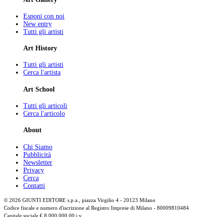
Esponi con noi
New entry
Tutti gli artisti
Art History
Tutti gli artisti
Cerca l'artista
Art School
Tutti gli articoli
Cerca l'articolo
About
Chi Siamo
Pubblicità
Newsletter
Privacy
Cerca
Contatti
© 2026 GIUNTI EDITORE s.p.a., piazza Virgilio 4 - 20123 Milano
Codice fiscale e numero d'iscrizione al Registro Imprese di Milano - 80009810484
Capitale sociale € 8.000.000,00 i.v.