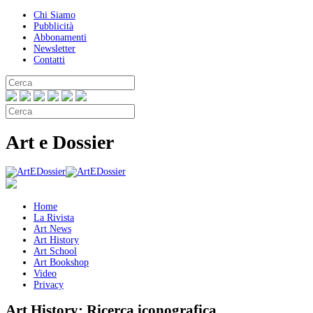
Chi Siamo
Pubblicità
Abbonamenti
Newsletter
Contatti
Art e Dossier
Home
La Rivista
Art News
Art History
Art School
Art Bookshop
Video
Privacy
Art History:
Ricerca iconografica