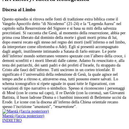
Discesa al Limbo
Questo episodio si ritrova nelle fonti di tradizione extra biblica come il
Vangelo Apocrifo detto “di Nicodemo” (21-24) e la “Legenda Aurea” nel
capitolo sulla Resurrezione del Signore e si basa su miti della salvezza
precristiani. Si racconta che Gesù, al momento della resurrezione, abbia per
prima cosa liberato dal dominio della morte i giusti morti prima di lui,
dopo essersi recato egli stesso nel regno dei morti (nell’inferno o nel limbo,
da interpretare come oltretomba o Ade). Egli si presentò accompagnato
dagli angeli, inutilmente intimando a Satana di farlo entrare. Le porte
dell’inferno/ mondo sotterraneo vennero spezzate con l’albero della croce, i
demoni sconfitti e i morti liberati dalle catene. Adamo fu resuscitato e, alla
testa dei patriarchi, dei santi padri e dei profeti d’Israele, fu strappato da
Cristo alle fauci dell’inferno. Tutti uscirono in un corteo trionfale. Il
significato è l’universalità della redenzione di Gesù, la quale agisce nel
tempo anche a ritroso e, attraverso essa, tutti possono essere salvati. Lo
schema iconografico si ripete uguale in quasi tutte le figurazioni, con
variazioni di tipo narrativo o simbolico. Spesso si riconoscono i personaggi
di Mosè (con le corna sul capo), il re Davide (con la corona), san Giovanni
Battista, il buon ladrone Disma o i bambini innocenti di Betlemme uccisi da
Erode. Le icone con la discesa all’inferno della Chiesa orientale recano
spesso l’iscrizione “
anastasis
”, “
resurrezione
”.
Maestà (faccia posteriore)
INDIETRO