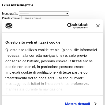
Cerca nell'iconografia
Iconografia:
Parole chiave:
In:
Contenuto
Titolo
Questo sito web utilizza i cookie
Tipo:
Cerca
Questo sito utilizza cookie tecnici (piccoli file informatici
necessari alla corretta navigazione) e, solo previo
La vita e le opere dei grandi artisti dal Duecento al Novecento.
consenso dell’utente, possono essere utilizzati anche
Art History è la sezione di Artedossier.it dedicata ai grandi artisti del passato
cookie non tecnici, in particolare possono essere
e ai loro capolavori.
impiegati cookie di profilazione - di terze parti e con
Una straordinaria occasione per incontrare i grandi maestri d'arte, conoscere
la loro vita, gli eventi e gli incontri che hanno segnato la loro esistenza.
trasferimento verso paesi terzi - al fine di inviarti
messaggi pubblicitari in linea con le tue preferenze,
manifestate durante la navigazione.
Twitter
Per maggiori dettagli sul trattamento dei tuoi dati
Tweets di @artedossier
personali durante la navigazione, e per modificare le tue
Mostra dettagli