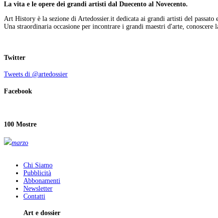
La vita e le opere dei grandi artisti dal Duecento al Novecento.
Art History è la sezione di Artedossier.it dedicata ai grandi artisti del passato 
Una straordinaria occasione per incontrare i grandi maestri d'arte, conoscere la
Twitter
Tweets di @artedossier
Facebook
100 Mostre
marzo
Chi Siamo
Pubblicità
Abbonamenti
Newsletter
Contatti
Art e dossier