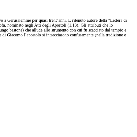
o a Gerusalemme per quasi trent’anni. È ritenuto autore della “Lettera di
a, nominato negli Atti degli Apostoli (1,13). Gli attributi che lo
n lungo bastone) che allude allo strumento con cui fu scacciato dal tempio e
e di Giacomo l’apostolo si intrecciarono confusamente (nella tradizione e