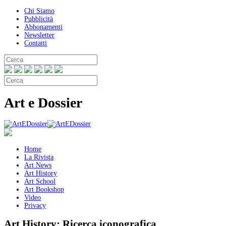
Chi Siamo
Pubblicità
Abbonamenti
Newsletter
Contatti
Art e Dossier
Home
La Rivista
Art News
Art History
Art School
Art Bookshop
Video
Privacy
Art History:
Ricerca iconografica