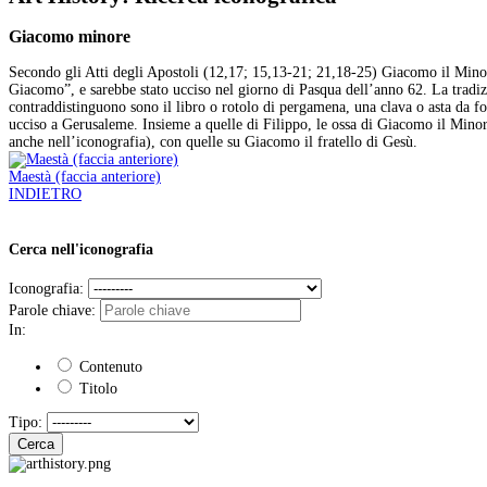
Giacomo minore
Secondo gli Atti degli Apostoli (12,17; 15,13-21; 21,18-25) Giacomo il Minore
Giacomo”, e sarebbe stato ucciso nel giorno di Pasqua dell’anno 62. La tradizi
contraddistinguono sono il libro o rotolo di pergamena, una clava o asta da foll
ucciso a Gerusaleme. Insieme a quelle di Filippo, le ossa di Giacomo il Minor
anche nell’iconografia), con quelle su Giacomo il fratello di Gesù.
Maestà (faccia anteriore)
INDIETRO
Cerca nell'iconografia
Iconografia:
Parole chiave:
In:
Contenuto
Titolo
Tipo:
Cerca