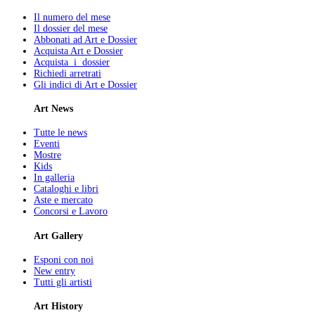
Il numero del mese
Il dossier del mese
Abbonati ad Art e Dossier
Acquista Art e Dossier
Acquista i dossier
Richiedi arretrati
Gli indici di Art e Dossier
Art News
Tutte le news
Eventi
Mostre
Kids
In galleria
Cataloghi e libri
Aste e mercato
Concorsi e Lavoro
Art Gallery
Esponi con noi
New entry
Tutti gli artisti
Art History