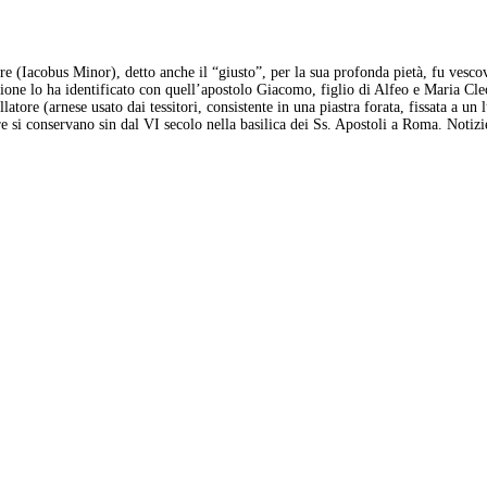
 (Iacobus Minor), detto anche il “giusto”, per la sua profonda pietà, fu vescov
one lo ha identificato con quell’apostolo Giacomo, figlio di Alfeo e Maria Cleof
atore (arnese usato dai tessitori, consistente in una piastra forata, fissata a u
e si conservano sin dal VI secolo nella basilica dei Ss. Apostoli a Roma. Notizi