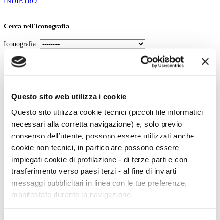
INDIETRO
Cerca nell'iconografia
Iconografia:
Parole chiave:
In:
Contenuto
Titolo
Questo sito web utilizza i cookie
Tipo:
Questo sito utilizza cookie tecnici (piccoli file informatici
Cerca
necessari alla corretta navigazione) e, solo previo
consenso dell’utente, possono essere utilizzati anche
La vita e le opere dei grandi artisti dal Duecento al Novecento.
cookie non tecnici, in particolare possono essere
Art History è la sezione di Artedossier.it dedicata ai grandi artisti del passato
impiegati cookie di profilazione - di terze parti e con
e ai loro capolavori.
Una straordinaria occasione per incontrare i grandi maestri d'arte, conoscere
trasferimento verso paesi terzi - al fine di inviarti
la loro vita, gli eventi e gli incontri che hanno segnato la loro esistenza.
messaggi pubblicitari in linea con le tue preferenze,
manifestate durante la navigazione.
Per maggiori dettagli sul trattamento dei tuoi dati
Twitter
personali durante la navigazione, e per modificare le tue