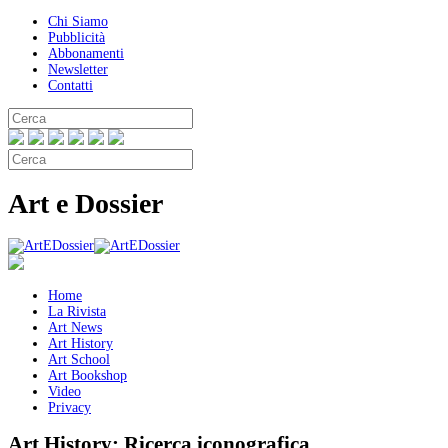
Chi Siamo
Pubblicità
Abbonamenti
Newsletter
Contatti
Art e Dossier
Home
La Rivista
Art News
Art History
Art School
Art Bookshop
Video
Privacy
Art History:
Ricerca iconografica