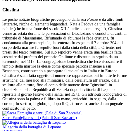
Giustina
Le poche notizie biografiche provengono dalla sua
Passio
e da altre fonti
letterarie, ricche di elementi leggendari. Nata a Padova da una famiglia
nobile (che in una fonte del secolo XII è indicata come regale), Giustina
venne arrestata durante le persecuzioni di Diocleziano e condotta davanti al
tribunale di Massimiano. Rifiutando di abiurare la fede cristiana, fu
condannata alla pena capitale; la sentenza fu eseguita il 7 ottobre 304 e il
corpo della martire fu sepolto fuori dalla cinta della città, a Oriente, nei
pressi del teatro romano. Sul suo sepolcro venne eretta una basilica fatta
costruire dal prefetto del pretorio Opilione e distrutta in seguito da un
terremoto, nel 1117. La congregazione benedettina che fece ricostruire il
tempio della martire la elesse come speciale patrona insieme a san
Benedetto, contribuendo a propagare il suo culto in Italia e in Europa.
Giustina è stata fatta oggetto di numerose rappresentazioni in tutte le forme
artistiche: dal mosaico alla miniatura, dalla cesellatura all’arazzo, dalla
scultura alla pittura, fino al conio delle monete dette “giustine”, in
circolazione nella Repubblica di Venezia dopo la vittoria di Lepanto
riportata il giorno festivo della santa, nel 1571. Gli attributi iconografici di
Giustina sono la palma e il libro in mano, arricchiti, in seguito, dalla
corona, lo scettro, il globo, e, dopo il Quattrocento, anche da un pugnale
conficcato nel petto.
Sacra Famiglia e santi (Pala di San Zaccaria)
Allegoria della battaglia di Lepanto