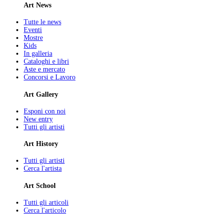
Art News
Tutte le news
Eventi
Mostre
Kids
In galleria
Cataloghi e libri
Aste e mercato
Concorsi e Lavoro
Art Gallery
Esponi con noi
New entry
Tutti gli artisti
Art History
Tutti gli artisti
Cerca l'artista
Art School
Tutti gli articoli
Cerca l'articolo