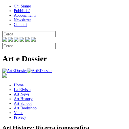
Chi Siamo
Pubblicità
Abbonamenti
Newsletter
Contatti
Art e Dossier
Home
La Rivista
Art News
Art History
Art School
Art Bookshop
Video
Privacy
Art History:
Ricerca iconografica