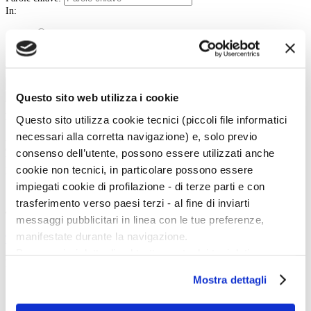
In:
Contenuto
Titolo
Tipo:
Cerca
Questo sito web utilizza i cookie
La vita e le opere dei grandi artisti dal Duecento al Novecento.
Questo sito utilizza cookie tecnici (piccoli file informatici
necessari alla corretta navigazione) e, solo previo
Art History è la sezione di Artedossier.it dedicata ai grandi artisti del passato
e ai loro capolavori.
consenso dell’utente, possono essere utilizzati anche
Una straordinaria occasione per incontrare i grandi maestri d'arte, conoscere
cookie non tecnici, in particolare possono essere
la loro vita, gli eventi e gli incontri che hanno segnato la loro esistenza.
impiegati cookie di profilazione - di terze parti e con
trasferimento verso paesi terzi - al fine di inviarti
Twitter
messaggi pubblicitari in linea con le tue preferenze,
manifestate durante la navigazione.
Tweets di @artedossier
Per maggiori dettagli sul trattamento dei tuoi dati
Facebook
personali durante la navigazione, e per modificare le tue
Mostra dettagli
scelte privacy sui cookie, ti invitiamo a prendere visione
dell’
informativa cookie
.
100 Mostre