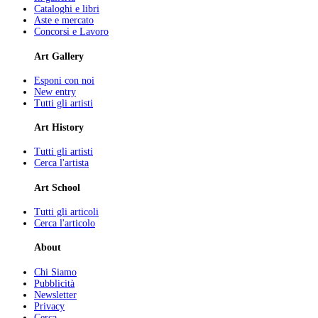
Cataloghi e libri
Aste e mercato
Concorsi e Lavoro
Art Gallery
Esponi con noi
New entry
Tutti gli artisti
Art History
Tutti gli artisti
Cerca l'artista
Art School
Tutti gli articoli
Cerca l'articolo
About
Chi Siamo
Pubblicità
Newsletter
Privacy
Cerca