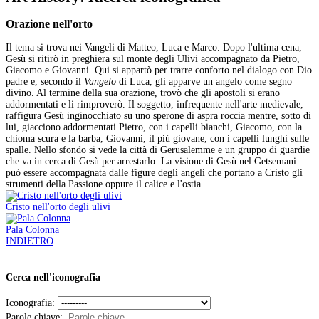
Orazione nell'orto
Il tema si trova nei Vangeli di Matteo, Luca e Marco. Dopo l'ultima cena,
Gesù si ritirò in preghiera sul monte degli Ulivi accompagnato da Pietro,
Giacomo e Giovanni. Qui si appartò per trarre conforto nel dialogo con Dio
padre e, secondo il
Vangelo
di Luca, gli apparve un angelo come segno
divino. Al termine della sua orazione, trovò che gli apostoli si erano
addormentati e li rimproverò. Il soggetto, infrequente nell'arte medievale,
raffigura Gesù inginocchiato su uno sperone di aspra roccia mentre, sotto di
lui, giacciono addormentati Pietro, con i capelli bianchi, Giacomo, con la
chioma scura e la barba, Giovanni, il più giovane, con i capelli lunghi sulle
spalle. Nello sfondo si vede la città di Gerusalemme e un gruppo di guardie
che va in cerca di Gesù per arrestarlo. La visione di Gesù nel Getsemani
può essere accompagnata dalle figure degli angeli che portano a Cristo gli
strumenti della Passione oppure il calice e l'ostia.
Cristo nell'orto degli ulivi
Pala Colonna
INDIETRO
Cerca nell'iconografia
Iconografia:
Parole chiave: