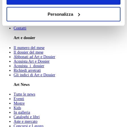
navigazione senza alcuna profilazione e con installazione
dei soli cookie tecnici. Selezionando “Accetta tutti” presti
Chi Siamo
Personalizza
Pubblicità
il tuo consenso alla profilazione che potrai revocare in
Abbonamenti
ogni momento
Revoca
Newsletter
Contatti
Art e dossier
Il numero del mese
Il dossier del mese
Abbonati ad Art e Dossier
Acquista Art e Dossier
Acquista i dossier
Richiedi arretrati
Gli indici di Art e Dossier
Art News
Tutte le news
Eventi
Mostre
Kids
In galleria
Cataloghi e libri
Aste e mercato
Concorsi e Lavoro