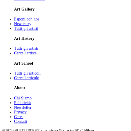
Art Gallery
Esponi con noi
New entry
Tutti gli artisti
Art History
Tutti gli artisti
Cerca l'artista
Art School
Tutti gli articoli
Cerca l'articolo
About
Chi Siamo
Pubblicità
Newsletter
Privacy
Cerca
Contatti
© 2026 GIUNTI EDITORE s.p.a., piazza Virgilio 4 - 20123 Milano