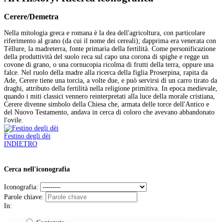
Cerere/Demetra
Nella mitologia greca e romana è la dea dell'agricoltura, con particolare
riferimento al grano (da cui il nome dei cereali); dapprima era venerata con
Tèllure, la madreterra, fonte primaria della fertilità. Come personificazione
della produttività del suolo reca sul capo una corona di spighe e regge un
covone di grano, o una cornucopia ricolma di frutti della terra, oppure una
falce. Nel ruolo della madre alla ricerca della figlia Proserpina, rapita da
Ade, Cerere tiene una torcia, a volte due, e può servirsi di un carro tirato da
draghi, attributo della fertilità nella religione primitiva. In epoca medievale,
quando i miti classici vennero reinterpretati alla luce della morale cristiana,
Cerere divenne simbolo della Chiesa che, armata delle torce dell'Antico e
del Nuovo Testamento, andava in cerca di coloro che avevano abbandonato
l'ovile.
Festino degli dèi
INDIETRO
Cerca nell'iconografia
Iconografia:
Parole chiave:
In: