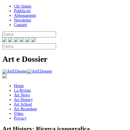
Chi Siamo
Pubblicità
Abbonamenti
Newsletter
Contatti
Art e Dossier
Home
La Rivista
Art News
Art History
Art School
Art Bookshop
Video
Privacy
Art History:
Ricerca iconografica