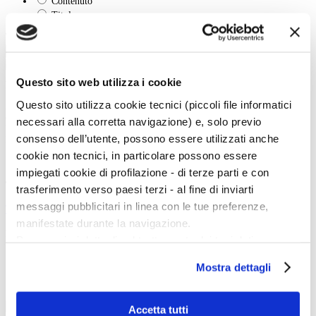
Contenuto
Titolo
Tipo:
Cerca
Questo sito web utilizza i cookie
La vita e le opere dei grandi artisti dal Duecento al Novecento.
Questo sito utilizza cookie tecnici (piccoli file informatici
Art History è la sezione di Artedossier.it dedicata ai grandi artisti del passato
e ai loro capolavori.
necessari alla corretta navigazione) e, solo previo
Una straordinaria occasione per incontrare i grandi maestri d'arte, conoscere
consenso dell’utente, possono essere utilizzati anche
la loro vita, gli eventi e gli incontri che hanno segnato la loro esistenza.
cookie non tecnici, in particolare possono essere
impiegati cookie di profilazione - di terze parti e con
Twitter
trasferimento verso paesi terzi - al fine di inviarti
messaggi pubblicitari in linea con le tue preferenze,
Tweets di @artedossier
manifestate durante la navigazione.
Facebook
Per maggiori dettagli sul trattamento dei tuoi dati
personali durante la navigazione, e per modificare le tue
Mostra dettagli
scelte privacy sui cookie, ti invitiamo a prendere visione
100 Mostre
dell’
informativa cookie
.
Chiudendo il banner tramite la “X” prosegui la
marzo
Accetta tutti