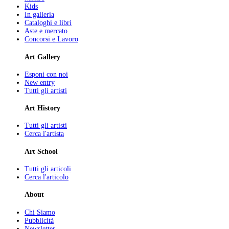
Kids
In galleria
Cataloghi e libri
Aste e mercato
Concorsi e Lavoro
Art Gallery
Esponi con noi
New entry
Tutti gli artisti
Art History
Tutti gli artisti
Cerca l'artista
Art School
Tutti gli articoli
Cerca l'articolo
About
Chi Siamo
Pubblicità
Newsletter