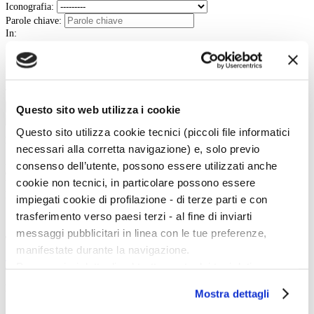
Iconografia:
Parole chiave:
In:
Contenuto
Titolo
Tipo:
Cerca
Questo sito web utilizza i cookie
Questo sito utilizza cookie tecnici (piccoli file informatici
La vita e le opere dei grandi artisti dal Duecento al Novecento.
necessari alla corretta navigazione) e, solo previo
Art History è la sezione di Artedossier.it dedicata ai grandi artisti del passato
consenso dell’utente, possono essere utilizzati anche
e ai loro capolavori.
cookie non tecnici, in particolare possono essere
Una straordinaria occasione per incontrare i grandi maestri d'arte, conoscere
la loro vita, gli eventi e gli incontri che hanno segnato la loro esistenza.
impiegati cookie di profilazione - di terze parti e con
trasferimento verso paesi terzi - al fine di inviarti
messaggi pubblicitari in linea con le tue preferenze,
Twitter
manifestate durante la navigazione.
Tweets di @artedossier
Per maggiori dettagli sul trattamento dei tuoi dati
personali durante la navigazione, e per modificare le tue
Facebook
Mostra dettagli
scelte privacy sui cookie, ti invitiamo a prendere visione