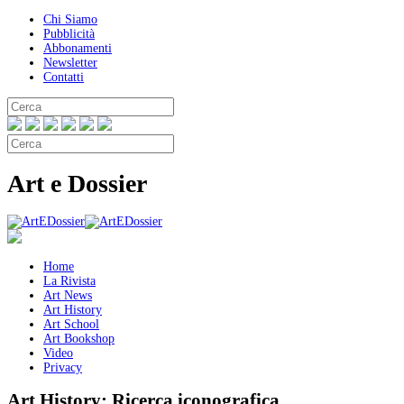
Chi Siamo
Pubblicità
Abbonamenti
Newsletter
Contatti
Art e Dossier
Home
La Rivista
Art News
Art History
Art School
Art Bookshop
Video
Privacy
Art History:
Ricerca iconografica