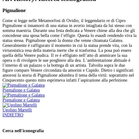
Pigmalione
Come si legge nelle Metamorfosi di Ovidio, il leggendario re di Cipro
Pigmalione si innamorò di una statua in avorio intagliata da lui stesso con
somma maestria. Durante una festa dedicata a Venere chiese alla dea che gli
concedesse una sposa bella come l’effigie. Questa lo esaudì rendendo viva la
statua stessa. Pigmalione sposò la donna che venne chiamata Galatea.
Generalmente è raffigurato il momento in cui la statua prende vita, con la
virtuosistica resa della materia inerte che si trasforma. La posa può essere
quella della Venere pudica. Il re è effigiato nell’atto di ammirare la sua
opera o di rivolgere le sue preghiere alla dea. L’ambientazione abituale è
l’interno di un palazzo o la bottega di un artista. Talvolta sopra le due
figure compare Venere circondata da amorini e Cupido. Dietro i significati
amorosi la storia di Pigmalione adombra il tema della virtù: soprattutto nel
Cinquecento questo mito esprimeva infatti l’aspirazione alla perfezione.
Pigmalione e Galatea
Pigmalione e Galatea
Ugolino Martelli
INDIETRO
Cerca nell'iconografia