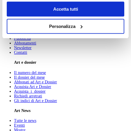
dell’
informativa cookie
.
Chiudendo il banner tramite la “X” prosegui la
Accetta tutti
100 Mostre
navigazione senza alcuna profilazione e con installazione
marzo
dei soli cookie tecnici. Selezionando “Accetta tutti” presti
Personalizza
il tuo consenso alla profilazione che potrai revocare in
Chi Siamo
ogni momento
Revoca
Pubblicità
Abbonamenti
Newsletter
Contatti
Art e dossier
Il numero del mese
Il dossier del mese
Abbonati ad Art e Dossier
Acquista Art e Dossier
Acquista i dossier
Richiedi arretrati
Gli indici di Art e Dossier
Art News
Tutte le news
Eventi
Mostre