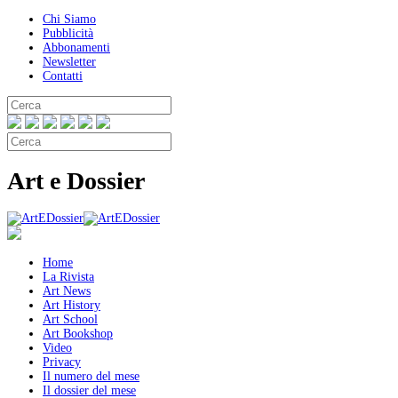
Chi Siamo
Pubblicità
Abbonamenti
Newsletter
Contatti
Art e Dossier
Home
La Rivista
Art News
Art History
Art School
Art Bookshop
Video
Privacy
Il numero del mese
Il dossier del mese