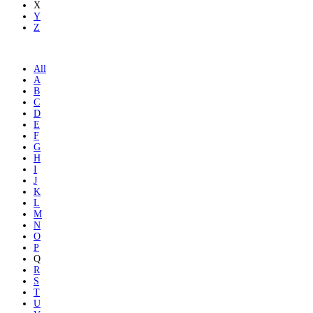
X
Y
Z
All
A
B
C
D
E
F
G
H
I
J
K
L
M
N
O
P
Q
R
S
T
U