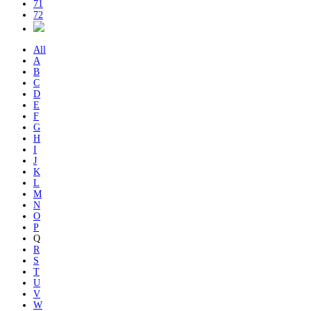
71
72
All
A
B
C
D
E
F
G
H
I
J
K
L
M
N
O
P
Q
R
S
T
U
V
W