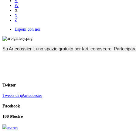
V
W
X
Y
Z
Esponi con noi
Su Artedossier.it uno spazio gratuito per farti conoscere. Partecipar
Twitter
Tweets di @artedossier
Facebook
100 Mostre
marzo