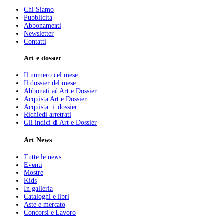
Chi Siamo
Pubblicità
Abbonamenti
Newsletter
Contatti
Art e dossier
Il numero del mese
Il dossier del mese
Abbonati ad Art e Dossier
Acquista Art e Dossier
Acquista i dossier
Richiedi arretrati
Gli indici di Art e Dossier
Art News
Tutte le news
Eventi
Mostre
Kids
In galleria
Cataloghi e libri
Aste e mercato
Concorsi e Lavoro