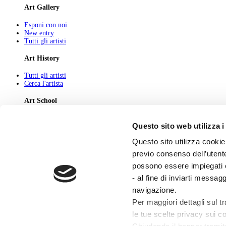
Art Gallery
Esponi con noi
New entry
Tutti gli artisti
Art History
Tutti gli artisti
Cerca l'artista
Art School
Tutti gli articoli
Questo sito web utilizza i
Cerca l'articolo
Questo sito utilizza cookie 
About
previo consenso dell’utente
Chi Siamo
possono essere impiegati co
Pubblicità
Newsletter
- al fine di inviarti messag
Privacy
navigazione.
Cerca
Contatti
Per maggiori dettagli sul t
le tue scelte privacy sui co
© 2026 GIUNTI EDITORE s.p.a., piazza Virgilio 4 - 20123 Milano
Codice fiscale e numero d'iscrizione al Registro Imprese di Milano - 80009810484