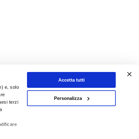
Accetta tutti
e) e, solo
are
Personalizza
esi terzi
a
odificare