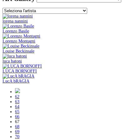
lorena nannini
Lorenzo Basile
Lorenzo Montagni
Louise Beckinsale
luca batoni
LUCA BORNOFFI
LucA bRAGIA
62
63
64
65
66
67
68
69
70