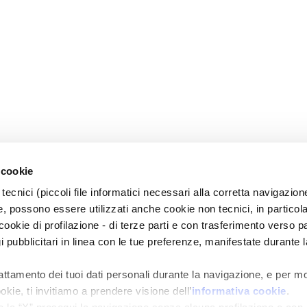
 cookie
tecnici (piccoli file informatici necessari alla corretta navigazion
, possono essere utilizzati anche cookie non tecnici, in particol
okie di profilazione - di terze parti e con trasferimento verso pa
gi pubblicitari in linea con le tue preferenze, manifestate durante l
rattamento dei tuoi dati personali durante la navigazione, e per m
okie, ti invitiamo a prendere visione dell’
informativa cookie
.