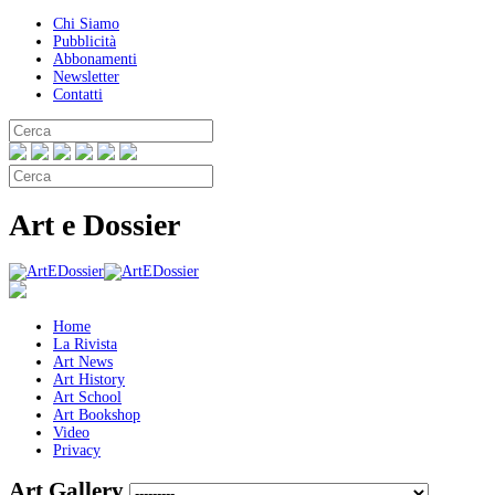
Chi Siamo
Pubblicità
Abbonamenti
Newsletter
Contatti
Art e Dossier
Home
La Rivista
Art News
Art History
Art School
Art Bookshop
Video
Privacy
Art Gallery