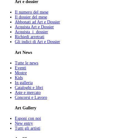
Art e dossier
Il numero del mese
Il dossier del mese
Abbonati ad Art e Dossier
Acquista Art e Dossier
Acquista i dossier
Richiedi arretrati
Gli indici di Art e Dossier
Art News
Tutte le news
Eventi
Mostre
Kids
In galleria
Cataloghi e libri
Aste e mercato
Concorsi e Lavoro
Art Gallery
Esponi con noi
New entry
Tutti gli artisti