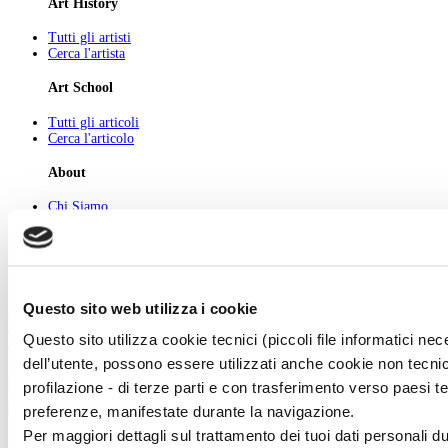
Art History
Tutti gli artisti
Cerca l'artista
Art School
Tutti gli articoli
Cerca l'articolo
About
Chi Siamo
Pubblicità
Newsletter
Privacy
Cerca
Contatti
Questo sito web utilizza i cookie
© 2026 GIUNTI EDITORE s.p.a., piazza Virgilio 4 - 20123 Milano
Codice fiscale e numero d'iscrizione al Registro Imprese di Milano - 80009810484
Questo sito utilizza cookie tecnici (piccoli file informatici n
Capitale sociale € 8.000.000,00 i.v.
dell’utente, possono essere utilizzati anche cookie non tecnic
powered by ZUMEDIA
profilazione - di terze parti e con trasferimento verso paesi terz
preferenze, manifestate durante la navigazione.
Per maggiori dettagli sul trattamento dei tuoi dati personali d