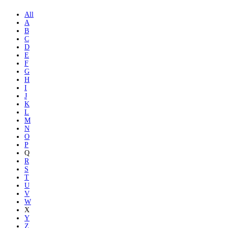
All
A
B
C
D
E
F
G
H
I
J
K
L
M
N
O
P
Q
R
S
T
U
V
W
X
Y
Z