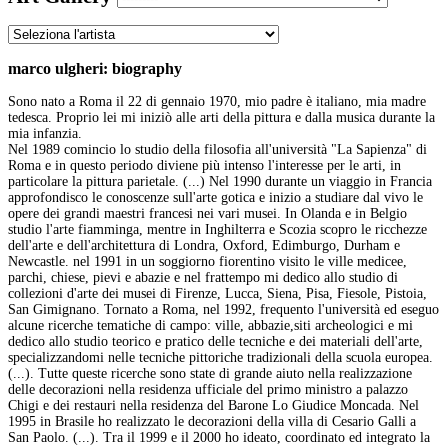
marco ulgheri: biography
Sono nato a Roma il 22 di gennaio 1970, mio padre è italiano, mia madre
tedesca. Proprio lei mi iniziò alle arti della pittura e dalla musica durante la
mia infanzia.
Nel 1989 comincio lo studio della filosofia all'università "La Sapienza" di
Roma e in questo periodo diviene più intenso l'interesse per le arti, in
particolare la pittura parietale. (...) Nel 1990 durante un viaggio in Francia
approfondisco le conoscenze sull'arte gotica e inizio a studiare dal vivo le
opere dei grandi maestri francesi nei vari musei. In Olanda e in Belgio
studio l'arte fiamminga, mentre in Inghilterra e Scozia scopro le ricchezze
dell'arte e dell'architettura di Londra, Oxford, Edimburgo, Durham e
Newcastle. nel 1991 in un soggiorno fiorentino visito le ville medicee,
parchi, chiese, pievi e abazie e nel frattempo mi dedico allo studio di
collezioni d'arte dei musei di Firenze, Lucca, Siena, Pisa, Fiesole, Pistoia,
San Gimignano. Tornato a Roma, nel 1992, frequento l'università ed eseguo
alcune ricerche tematiche di campo: ville, abbazie,siti archeologici e mi
dedico allo studio teorico e pratico delle tecniche e dei materiali dell'arte,
specializzandomi nelle tecniche pittoriche tradizionali della scuola europea.
(...). Tutte queste ricerche sono state di grande aiuto nella realizzazione
delle decorazioni nella residenza ufficiale del primo ministro a palazzo
Chigi e dei restauri nella residenza del Barone Lo Giudice Moncada. Nel
1995 in Brasile ho realizzato le decorazioni della villa di Cesario Galli a
San Paolo. (...). Tra il 1999 e il 2000 ho ideato, coordinato ed integrato la