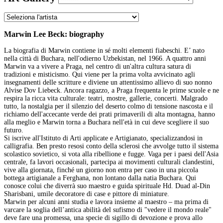
Marwin Lee Beck: biography
La biografia di Marwin contiene in sé molti elementi fiabeschi. E’ nato
nella città di Buchara, nell'odierno Uzbekistan, nel 1966. A quattro anni
Marwin va a vivere a Praga, nel centro di un'altra cultura satura di
tradizioni e misticismo. Qui viene per la prima volta avvicinato agli
insegnamenti delle scritture e diviene un attentissimo allievo di suo nonno
Alvise Dov Liebeck. Ancora ragazzo, a Praga frequenta le prime scuole e ne
respira la ricca vita culturale: teatri, mostre, gallerie, concerti. Malgrado
tutto, la nostalgia per il silenzio del deserto colmo di tensione nascosta e il
richiamo dell'accecante verde dei prati primaverili di alta montagna, hanno
alla meglio e Marwin torna a Buchara nell'età in cui deve scegliere il suo
futuro.
Si iscrive all'Istituto di Arti applicate e Artigianato, specializzandosi in
calligrafia. Ben presto resosi conto della sclerosi che avvolge tutto il sistema
scolastico sovietico, si vota alla ribellione e fugge. Vaga per i paesi dell'Asia
centrale, fa lavori occasionali, partecipa ai movimenti culturali clandestini,
vive alla giornata, finché un giorno non entra per caso in una piccola
bottega artigianale a Ferghana, non lontano dalla natia Buchara. Qui
conosce colui che diverrà suo maestro e guida spirituale Hd. Duad al-Din
Sharisbani, umile decoratore di case e pittore di miniature.
Marwin per alcuni anni studia e lavora insieme al maestro – ma prima di
varcare la soglia dell’antica abilità del sufismo di "vedere il mondo reale"
deve fare una promessa, una specie di sigillo di devozione e prova allo