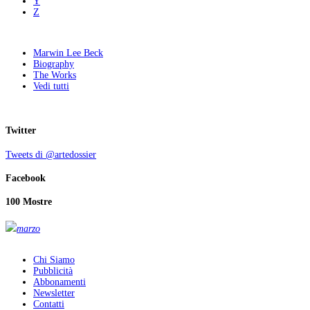
Y
Z
Marwin Lee Beck
Biography
The Works
Vedi tutti
Twitter
Tweets di @artedossier
Facebook
100 Mostre
marzo
Chi Siamo
Pubblicità
Abbonamenti
Newsletter
Contatti