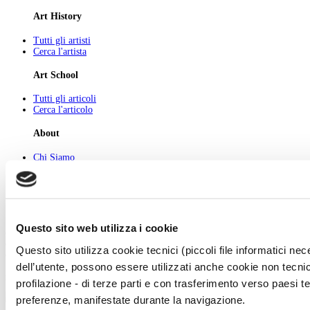
Art History
Tutti gli artisti
Cerca l'artista
Art School
Tutti gli articoli
Cerca l'articolo
About
Chi Siamo
Pubblicità
Newsletter
Privacy
Cerca
Contatti
Questo sito web utilizza i cookie
© 2026 GIUNTI EDITORE s.p.a., piazza Virgilio 4 - 20123 Milano
Codice fiscale e numero d'iscrizione al Registro Imprese di Milano - 80009810484
Questo sito utilizza cookie tecnici (piccoli file informatici n
Capitale sociale € 8.000.000,00 i.v.
dell’utente, possono essere utilizzati anche cookie non tecnic
powered by ZUMEDIA
profilazione - di terze parti e con trasferimento verso paesi terz
preferenze, manifestate durante la navigazione.