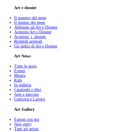
Art e dossier
Il numero del mese
Il dossier del mese
Abbonati ad Art e Dossier
Acquista Art e Dossier
Acquista i dossier
Richiedi arretrati
Gli indici di Art e Dossier
Art News
Tutte le news
Eventi
Mostre
Kids
In galleria
Cataloghi e libri
Aste e mercato
Concorsi e Lavoro
Art Gallery
Esponi con noi
New entry
Tutti gli artisti