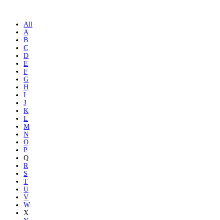
All
A
B
C
D
E
F
G
H
I
J
K
L
M
N
O
P
Q
R
S
T
U
V
W
X