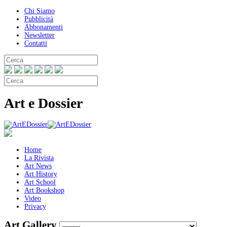
Chi Siamo
Pubblicità
Abbonamenti
Newsletter
Contatti
Art e Dossier
Home
La Rivista
Art News
Art History
Art School
Art Bookshop
Video
Privacy
Art Gallery