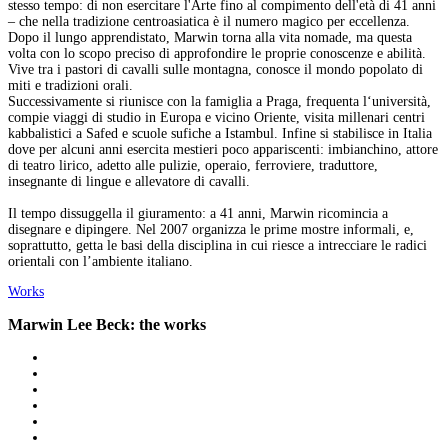
stesso tempo: di non esercitare l'Arte fino al compimento dell'età di 41 anni
– che nella tradizione centroasiatica è il numero magico per eccellenza.
Dopo il lungo apprendistato, Marwin torna alla vita nomade, ma questa
volta con lo scopo preciso di approfondire le proprie conoscenze e abilità.
Vive tra i pastori di cavalli sulle montagna, conosce il mondo popolato di
miti e tradizioni orali.
Successivamente si riunisce con la famiglia a Praga, frequenta l‘università,
compie viaggi di studio in Europa e vicino Oriente, visita millenari centri
kabbalistici a Safed e scuole sufiche a Istambul. Infine si stabilisce in Italia
dove per alcuni anni esercita mestieri poco appariscenti: imbianchino, attore
di teatro lirico, adetto alle pulizie, operaio, ferroviere, traduttore,
insegnante di lingue e allevatore di cavalli.
Il tempo dissuggella il giuramento: a 41 anni, Marwin ricomincia a
disegnare e dipingere. Nel 2007 organizza le prime mostre informali, e,
soprattutto, getta le basi della disciplina in cui riesce a intrecciare le radici
orientali con l’ambiente italiano.
Works
Marwin Lee Beck: the works