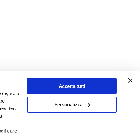
Accetta tutti
e) e, solo
are
Personalizza
esi terzi
a
odificare