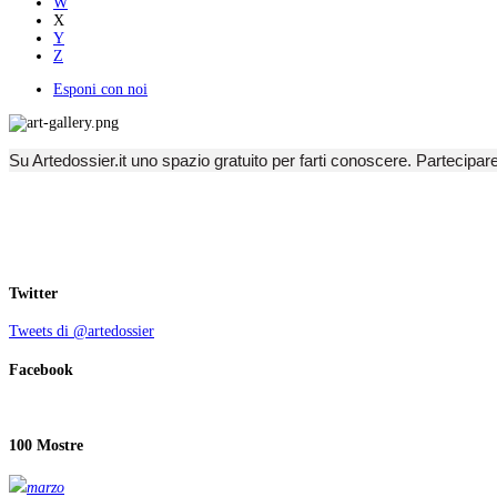
W
X
Y
Z
Esponi con noi
Su Artedossier.it uno spazio gratuito per farti conoscere. Partecipar
Twitter
Tweets di @artedossier
Facebook
100 Mostre
marzo