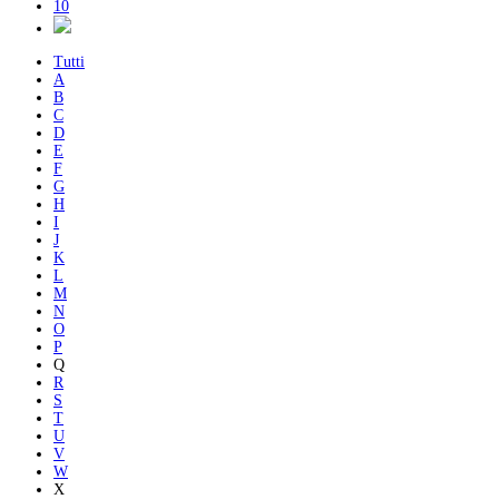
10
Tutti
A
B
C
D
E
F
G
H
I
J
K
L
M
N
O
P
Q
R
S
T
U
V
W
X