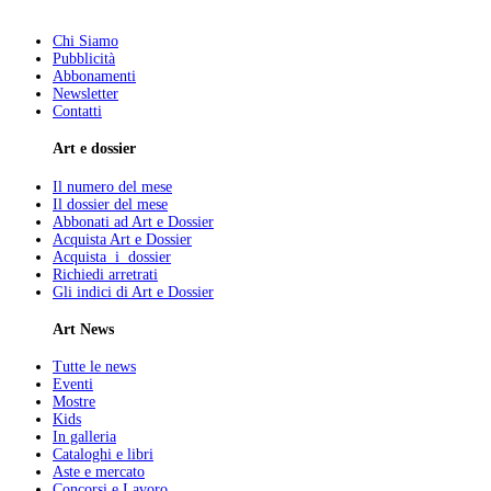
Chi Siamo
Pubblicità
Abbonamenti
Newsletter
Contatti
Art e dossier
Il numero del mese
Il dossier del mese
Abbonati ad Art e Dossier
Acquista Art e Dossier
Acquista i dossier
Richiedi arretrati
Gli indici di Art e Dossier
Art News
Tutte le news
Eventi
Mostre
Kids
In galleria
Cataloghi e libri
Aste e mercato
Concorsi e Lavoro