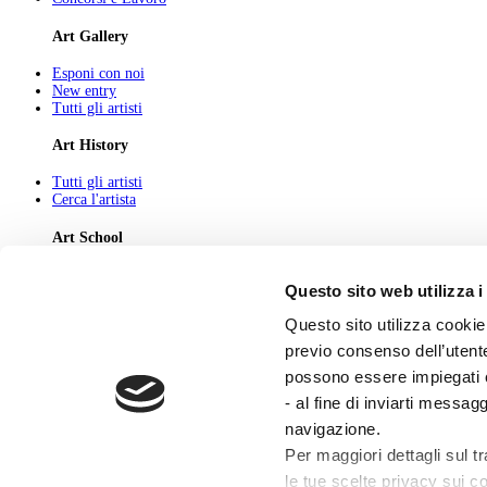
Art Gallery
Esponi con noi
New entry
Tutti gli artisti
Art History
Tutti gli artisti
Cerca l'artista
Art School
Tutti gli articoli
Questo sito web utilizza i
Cerca l'articolo
Questo sito utilizza cookie 
About
previo consenso dell’utente
Chi Siamo
possono essere impiegati co
Pubblicità
Newsletter
- al fine di inviarti messag
Privacy
navigazione.
Cerca
Contatti
Per maggiori dettagli sul t
le tue scelte privacy sui co
© 2026 GIUNTI EDITORE s.p.a., piazza Virgilio 4 - 20123 Milano