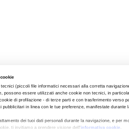
 cookie
tecnici (piccoli file informatici necessari alla corretta navigazion
, possono essere utilizzati anche cookie non tecnici, in particol
okie di profilazione - di terze parti e con trasferimento verso pa
gi pubblicitari in linea con le tue preferenze, manifestate durante l
rattamento dei tuoi dati personali durante la navigazione, e per m
okie, ti invitiamo a prendere visione dell’
informativa cookie
.