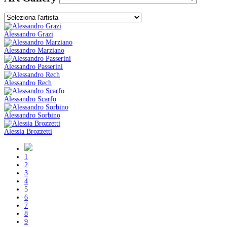
Alessandro Grazi
Alessandro Marziano
Alessandro Passerini
Alessandro Rech
Alessandro Scarfo
Alessandro Sorbino
Alessia Brozzetti
1
2
3
4
5
6
7
8
9