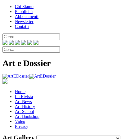
Chi Siamo
Pubblicità
Abbonamenti
Newsletter
Contatti
Art e Dossier
Home
La Rivista
Art News
Art History
Art School
Art Bookshop
Video
Privacy
Art Gallery