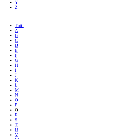
Y
Z
Tutti
A
B
C
D
E
F
G
H
I
J
K
L
M
N
O
P
Q
R
S
T
U
V