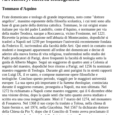
Tommaso d'Aquino
Frate domenicano e teologo di grande importanza, noto come "dottore
angelico", massimo esponente della filosofia scolastica, i cui testi sono alla
base di gran parte della dottrina cattolica. Tommaso, le cui origini erano
italiane per via del padre Landolfo, conte d'Aquino, e normanne per via
della madre Teodora, nacque a Roccasecca, vicino Frosinone, nel 1221.
Ricevette la prima educazione nell'abbazia di Montecassino, dopodiché si
trasferì a Napoli nel 1239 per frequentare l'università recentemente fondata
da Federico II, iscrivendosi alla facoltà delle Arti. Qui entrò in contatto con
studenti e insegnanti appartenenti all'ordine dei domenicani e decise di
aderire alla nuova forma di vita religiosa, trasferendosi nello studio dei
Padri predicatori di Parigi, dove frequentò la facoltà di teologia sotto la
guida di Alberto Magno. Seguì un soggiorno di quattro anni a Colonia al
seguito del maestro, dopodiché fece ritorno a Parigi; nel 1256 fu nominato
maestro reggente di Teologia. Durante gli anni parigini fu in stretti rapporti
con Luigi IX, il re santo, e compose numerose opere filosofiche e
teologiche. Concluso questo periodo, viaggiò per le maggiori università
europee. La sua opera più importante è la
Summa theologiae
, cominciata
durante il soggiorno romano, proseguita a Napoli, ma non ultimata. Nel
1272 fu richiamato a Napoli come maestro reggente; qui il 6 dicembre ebbe
una visione divina, dopo la quale sentì che tutto quanto aveva studiato e
scritto era una cosa insignificante. Morì il 7 marzo del 1274, nel monastero
di Fossanova. Nel 1368 il suo corpo fu traslato a Tolosa, nella chiesa di
Saint-Sernin e, nel 1974, nella Giacobina. Nel 1567 fu dichiarato dottore
della Chiesa da Pio V, dopo che il Concilio di Trento aveva proclamato il