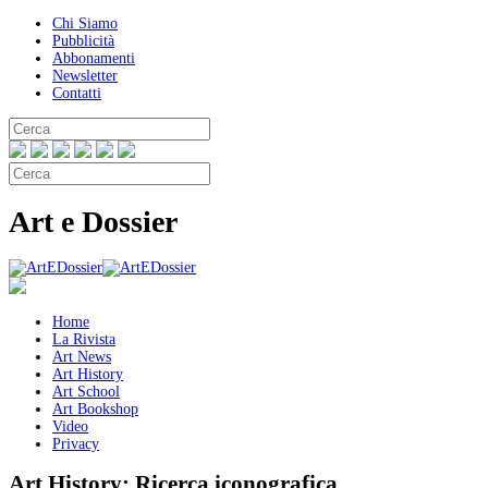
Chi Siamo
Pubblicità
Abbonamenti
Newsletter
Contatti
Art e Dossier
Home
La Rivista
Art News
Art History
Art School
Art Bookshop
Video
Privacy
Art History:
Ricerca iconografica