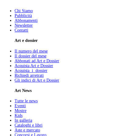
Chi Siamo
Pubblicità
Abbonamenti
Newsletter
Contatti
Art e dossier
Il numero del mese
Il dossier del mese
Abbonati ad Art e Dossier
Acquista Art e Dossier
Acquista i dossier
Richiedi arretrati
Gli indici di Art e Dossier
Art News
Tutte le news
Eventi
Mostre
Kids
In galleria
Cataloghi e libri
Aste e mercato
Concorsi e Lavoro