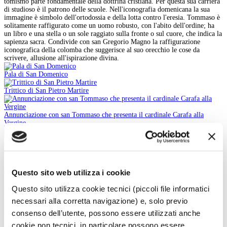
tomismo parte fondamentale della dottrina cristiana. Per questa sua carriera
di studioso è il patrono delle scuole. Nell'iconografia domenicana la sua
immagine è simbolo dell'ortodossia e della lotta contro l'eresia. Tommaso è
solitamente raffigurato come un uomo robusto, con l'abito dell'ordine; ha
un libro e una stella o un sole raggiato sulla fronte o sul cuore, che indica la
sapienza sacra. Condivide con san Gregorio Magno la raffigurazione
iconografica della colomba che suggerisce al suo orecchio le cose da
scrivere, allusione all'ispirazione divina.
Pala di San Domenico
Trittico di San Pietro Martire
Annunciazione con san Tommaso che presenta il cardinale Carafa alla
Vergine
Natività di Cristo
INDIETRO
Questo sito web utilizza i cookie
Cerca nell'iconografia
Questo sito utilizza cookie tecnici (piccoli file informatici
Iconografia:
necessari alla corretta navigazione) e, solo previo
Parole chiave:
In:
consenso dell’utente, possono essere utilizzati anche
cookie non tecnici, in particolare possono essere