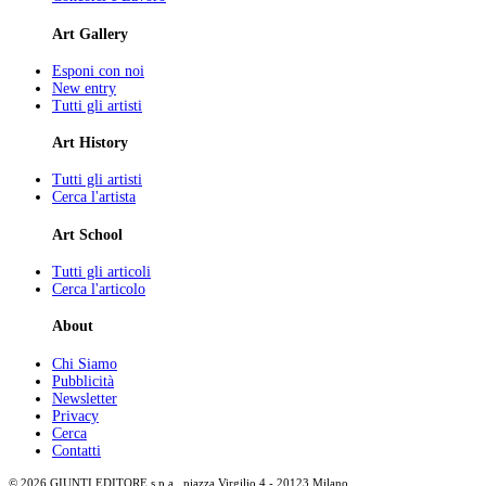
Art Gallery
Esponi con noi
New entry
Tutti gli artisti
Art History
Tutti gli artisti
Cerca l'artista
Art School
Tutti gli articoli
Cerca l'articolo
About
Chi Siamo
Pubblicità
Newsletter
Privacy
Cerca
Contatti
© 2026 GIUNTI EDITORE s.p.a., piazza Virgilio 4 - 20123 Milano