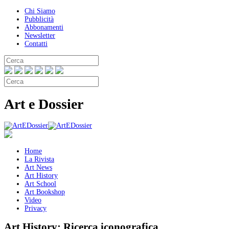
Chi Siamo
Pubblicità
Abbonamenti
Newsletter
Contatti
Art e Dossier
Home
La Rivista
Art News
Art History
Art School
Art Bookshop
Video
Privacy
Art History:
Ricerca iconografica