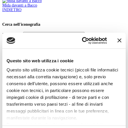
Mida davanti a Bacco
INDIETRO
Cerca nell'iconografia
Iconografia:
Parole chiave:
In:
Contenuto
Questo sito web utilizza i cookie
Titolo
Questo sito utilizza cookie tecnici (piccoli file informatici
Tipo:
Cerca
necessari alla corretta navigazione) e, solo previo
consenso dell’utente, possono essere utilizzati anche
La vita e le opere dei grandi artisti dal Duecento al Novecento.
cookie non tecnici, in particolare possono essere
impiegati cookie di profilazione - di terze parti e con
Art History è la sezione di Artedossier.it dedicata ai grandi artisti del passato
e ai loro capolavori.
trasferimento verso paesi terzi - al fine di inviarti
Una straordinaria occasione per incontrare i grandi maestri d'arte, conoscere
messaggi pubblicitari in linea con le tue preferenze,
la loro vita, gli eventi e gli incontri che hanno segnato la loro esistenza.
manifestate durante la navigazione.
Per maggiori dettagli sul trattamento dei tuoi dati