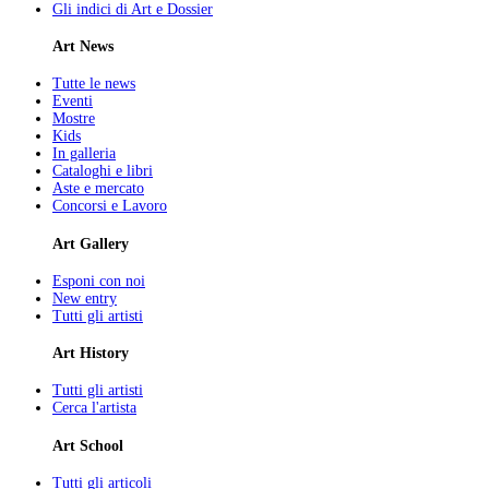
Gli indici di Art e Dossier
Art News
Tutte le news
Eventi
Mostre
Kids
In galleria
Cataloghi e libri
Aste e mercato
Concorsi e Lavoro
Art Gallery
Esponi con noi
New entry
Tutti gli artisti
Art History
Tutti gli artisti
Cerca l'artista
Art School
Tutti gli articoli