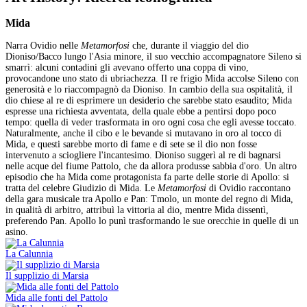
Mida
Narra Ovidio nelle
Metamorfosi
che, durante il viaggio del dio
Dioniso/Bacco lungo l'Asia minore, il suo vecchio accompagnatore Sileno si
smarrì: alcuni contadini gli avevano offerto una coppa di vino,
provocandone uno stato di ubriachezza. Il re frigio Mida accolse Sileno con
generosità e lo riaccompagnò da Dioniso. In cambio della sua ospitalità, il
dio chiese al re di esprimere un desiderio che sarebbe stato esaudito; Mida
espresse una richiesta avventata, della quale ebbe a pentirsi dopo poco
tempo: quella di veder trasformata in oro ogni cosa che egli avesse toccato.
Naturalmente, anche il cibo e le bevande si mutavano in oro al tocco di
Mida, e questi sarebbe morto di fame e di sete se il dio non fosse
intervenuto a sciogliere l'incantesimo. Dioniso suggerì al re di bagnarsi
nelle acque del fiume Pattolo, che da allora produsse sabbia d'oro. Un altro
episodio che ha Mida come protagonista fa parte delle storie di Apollo: si
tratta del celebre Giudizio di Mida. Le
Metamorfosi
di Ovidio raccontano
della gara musicale tra Apollo e Pan: Tmolo, un monte del regno di Mida,
in qualità di arbitro, attribuì la vittoria al dio, mentre Mida dissentì,
preferendo Pan. Apollo lo punì trasformando le sue orecchie in quelle di un
asino.
La Calunnia
Il supplizio di Marsia
Mida alle fonti del Pattolo