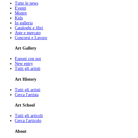
Tutte le news
Eventi
Mostre
Kids
In galleria
Cataloghi e libri
Aste e mercato
Concorsi e Lavoro
Art Gallery
Esponi con noi
New entry
Tutti gli artisti
Art History
Tutti gli artisti
Cerca l'artista
Art School
Tutti gli articoli
Cerca l'articolo
About