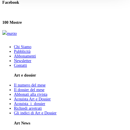
Facebook
100 Mostre
marzo
Chi Siamo
Pubblicità
Abbonamenti
Newsletter
Contatti
Art e dossier
Il numero del mese
Il dossier del mese
Abbonati alla rivista
Acquista Art e Dossier
Acquista i dossier
Richiedi arretrati
Gli indici di Art e Dossier
Art News