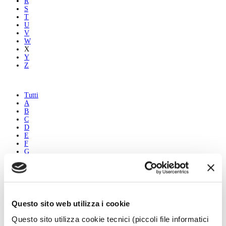
R
S
T
U
V
W
X
Y
Z
Tutti
A
B
C
D
E
F
G
H
I
J
K
L
M
Questo sito web utilizza i cookie
N
O
Questo sito utilizza cookie tecnici (piccoli file informatici
P