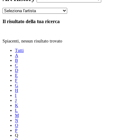
Il risultato della tua ricerca
Spiacenti, nessun risultato trovato
Tutti
A
B
C
D
E
F
G
H
I
J
K
L
M
N
O
P
Q