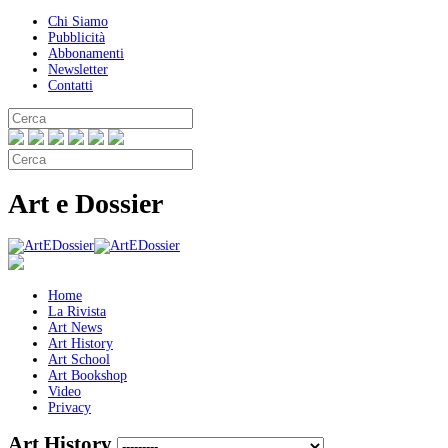
Chi Siamo
Pubblicità
Abbonamenti
Newsletter
Contatti
Art e Dossier
Home
La Rivista
Art News
Art History
Art School
Art Bookshop
Video
Privacy
Art History