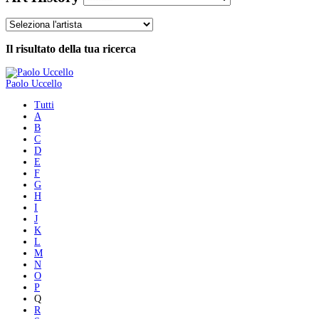
Il risultato della tua ricerca
Paolo Uccello
Tutti
A
B
C
D
E
F
G
H
I
J
K
L
M
N
O
P
Q
R