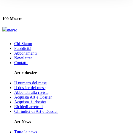
100 Mostre
marzo
Chi Siamo
Pubblicità
Abbonamenti
Newsletter
Contatti
Art e dossier
Il numero del mese
Il dossier del mese
Abbonati alla rivista
Acquista Art e Dossier
Acquista i dossier
Richiedi arretrati
Gli indici di Art e Dossier
Art News
Tutte le news