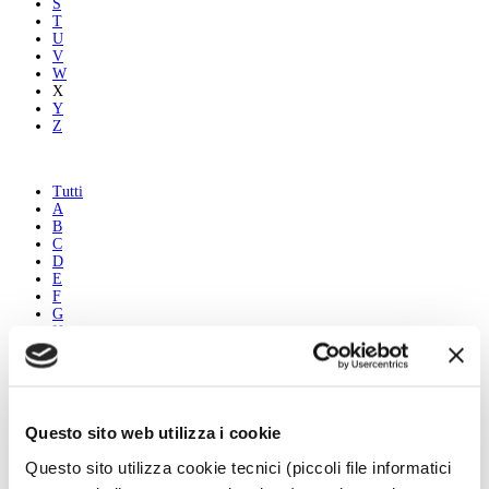
S
T
U
V
W
X
Y
Z
Tutti
A
B
C
D
E
F
G
H
I
J
K
L
M
Questo sito web utilizza i cookie
N
O
Questo sito utilizza cookie tecnici (piccoli file informatici
P
Q