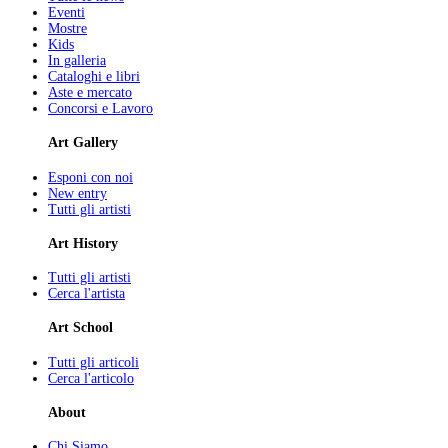
Eventi
Mostre
Kids
In galleria
Cataloghi e libri
Aste e mercato
Concorsi e Lavoro
Art Gallery
Esponi con noi
New entry
Tutti gli artisti
Art History
Tutti gli artisti
Cerca l'artista
Art School
Tutti gli articoli
Cerca l'articolo
About
Chi Siamo