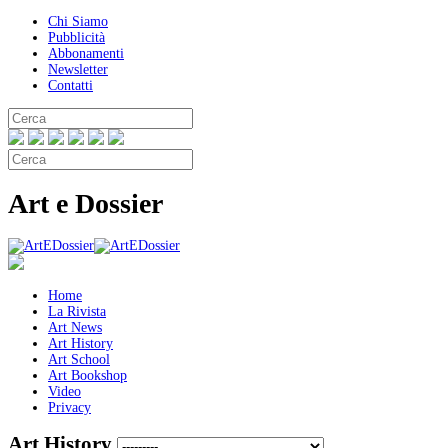
Chi Siamo
Pubblicità
Abbonamenti
Newsletter
Contatti
Art e Dossier
Home
La Rivista
Art News
Art History
Art School
Art Bookshop
Video
Privacy
Art History