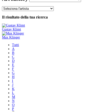
Il risultato della tua ricerca
Gustav Klimt
Max Klinger
Tutti
A
B
C
D
E
F
G
H
I
J
K
L
M
N
O
P