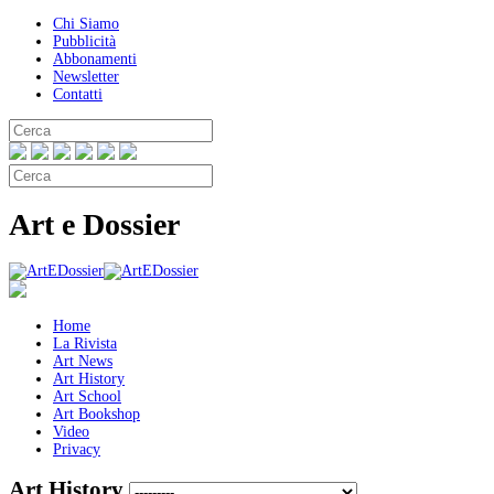
Chi Siamo
Pubblicità
Abbonamenti
Newsletter
Contatti
Art e Dossier
Home
La Rivista
Art News
Art History
Art School
Art Bookshop
Video
Privacy
Art History