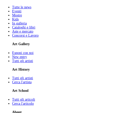
Tutte le news
Eventi
Mostre
Kids
In galleria
Cataloghi e libri
Aste e mercato
Concorsi e Lavoro
Art Gallery
Esponi con noi
New entry
Tutti gli artisti
Art History
Tutti gli artisti
Cerca l'artista
Art School
Tutti gli articoli
Cerca l'articolo
About