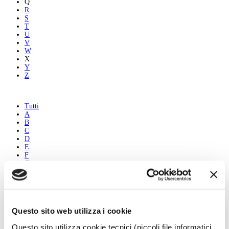
Q
R
S
T
U
V
W
X
Y
Z
Tutti
A
B
C
D
E
F
G
H
I
J
K
L
Questo sito web utilizza i cookie
M
N
Questo sito utilizza cookie tecnici (piccoli file informatici
O