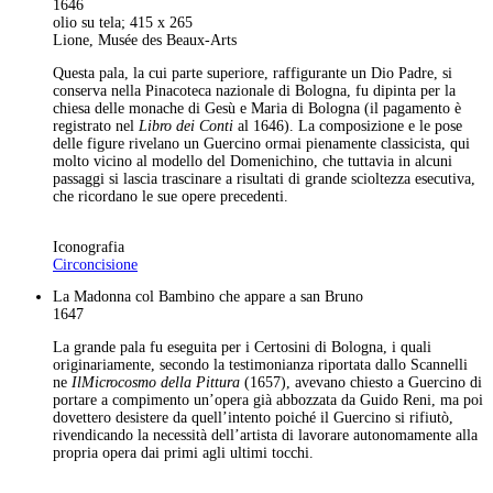
1646
olio su tela; 415 x 265
Lione, Musée des Beaux-Arts
Questa pala, la cui parte superiore, raffigurante un Dio Padre, si
conserva nella Pinacoteca nazionale di Bologna, fu dipinta per la
chiesa delle monache di Gesù e Maria di Bologna (il pagamento è
registrato nel
Libro dei Conti
al 1646). La composizione e le pose
delle figure rivelano un Guercino ormai pienamente classicista, qui
molto vicino al modello del Domenichino, che tuttavia in alcuni
passaggi si lascia trascinare a risultati di grande scioltezza esecutiva,
che ricordano le sue opere precedenti.
Iconografia
Circoncisione
La Madonna col Bambino che appare a san Bruno
1647
La grande pala fu eseguita per i Certosini di Bologna, i quali
originariamente, secondo la testimonianza riportata dallo Scannelli
ne
Il
Microcosmo della Pittura
(1657), avevano chiesto a Guercino di
portare a compimento un’opera già abbozzata da Guido Reni, ma poi
dovettero desistere da quell’intento poiché il Guercino si rifiutò,
rivendicando la necessità dell’artista di lavorare autonomamente alla
propria opera dai primi agli ultimi tocchi.