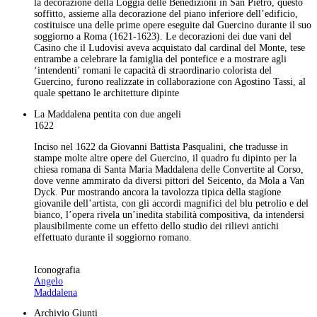
la decorazione della Loggia delle Benedizioni in San Pietro, questo
soffitto, assieme alla decorazione del piano inferiore dell’edificio,
costituisce una delle prime opere eseguite dal Guercino durante il suo
soggiorno a Roma (1621-1623). Le decorazioni dei due vani del
Casino che il Ludovisi aveva acquistato dal cardinal del Monte, tese
entrambe a celebrare la famiglia del pontefice e a mostrare agli
‘intendenti’ romani le capacità di straordinario colorista del
Guercino, furono realizzate in collaborazione con Agostino Tassi, al
quale spettano le architetture dipinte
La Maddalena pentita con due angeli
1622
Inciso nel 1622 da Giovanni Battista Pasqualini, che tradusse in
stampe molte altre opere del Guercino, il quadro fu dipinto per la
chiesa romana di Santa Maria Maddalena delle Convertite al Corso,
dove venne ammirato da diversi pittori del Seicento, da Mola a Van
Dyck. Pur mostrando ancora la tavolozza tipica della stagione
giovanile dell’artista, con gli accordi magnifici del blu petrolio e del
bianco, l’opera rivela un’inedita stabilità compositiva, da intendersi
plausibilmente come un effetto dello studio dei rilievi antichi
effettuato durante il soggiorno romano.
Iconografia
Angelo
Maddalena
Archivio Giunti