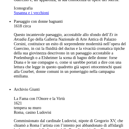
Iconografia
Susanna e i vecchioni
Paesaggio con donne bagnanti
1618 circa
Questo incantevole paesaggio, accostabile allo sfondo dell’
Et in
Arcadia Ego
della Galleria Nazionale di Arte Antica di Palazzo
Corsini, costituisce un esito di sorprendente modernità nell’opera del
Guercino, in cui la fluidità del ductus e la vivacità cromatica tipiche
della sua giovinezza descrivono in un paesaggio accostabile a
Poelenburgh o a Elsheimer la scena di bagno delle donne: forse
Diana e le sue compagne o, come si sarebbe portati a dire con una
lettura che legge in questo quadretto già sapori ottocenteschi quasi
alla Courbet, donne comuni in un pomeriggio nella campagna
emiliana.
Archivio Giunti
La Fama con l'Onore e la Virtù
1621
tempera su muro
Roma, casino Ludovisi
Commissionato dal cardinale Ludovisi, nipote di Gregorio XV, che
chiamò a Roma l’artista con l’intento poi abbandonato di affidargli