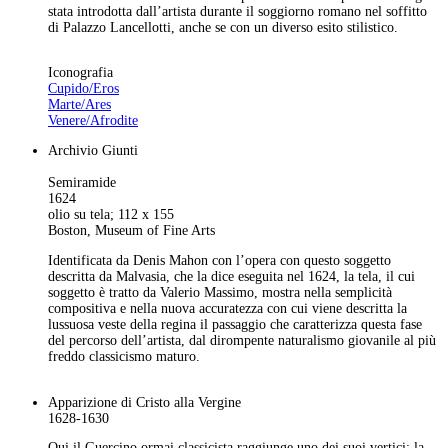
stata introdotta dall’artista durante il soggiorno romano nel soffitto
di Palazzo Lancellotti, anche se con un diverso esito stilistico.
Iconografia
Cupido/Eros
Marte/Ares
Venere/Afrodite
Archivio Giunti
Semiramide
1624
olio su tela; 112 x 155
Boston, Museum of Fine Arts
Identificata da Denis Mahon con l’opera con questo soggetto
descritta da Malvasia, che la dice eseguita nel 1624, la tela, il cui
soggetto è tratto da Valerio Massimo, mostra nella semplicità
compositiva e nella nuova accuratezza con cui viene descritta la
lussuosa veste della regina il passaggio che caratterizza questa fase
del percorso dell’artista, dal dirompente naturalismo giovanile al più
freddo classicismo maturo.
Apparizione di Cristo alla Vergine
1628-1630
Qui il Guercino ormai classicista raggiunge uno dei suoi vertici: la