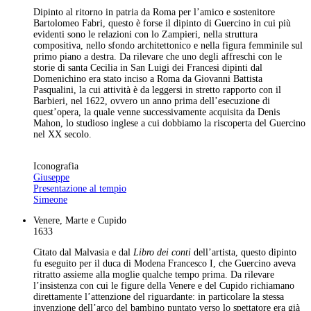
Dipinto al ritorno in patria da Roma per l’amico e sostenitore
Bartolomeo Fabri, questo è forse il dipinto di Guercino in cui più
evidenti sono le relazioni con lo Zampieri, nella struttura
compositiva, nello sfondo architettonico e nella figura femminile sul
primo piano a destra. Da rilevare che uno degli affreschi con le
storie di santa Cecilia in San Luigi dei Francesi dipinti dal
Domenichino era stato inciso a Roma da Giovanni Battista
Pasqualini, la cui attività è da leggersi in stretto rapporto con il
Barbieri, nel 1622, ovvero un anno prima dell’esecuzione di
quest’opera, la quale venne successivamente acquisita da Denis
Mahon, lo studioso inglese a cui dobbiamo la riscoperta del Guercino
nel XX secolo.
Iconografia
Giuseppe
Presentazione al tempio
Simeone
Venere, Marte e Cupido
1633
Citato dal Malvasia e dal
Libro dei conti
dell’artista, questo dipinto
fu eseguito per il duca di Modena Francesco I, che Guercino aveva
ritratto assieme alla moglie qualche tempo prima. Da rilevare
l’insistenza con cui le figure della Venere e del Cupido richiamano
direttamente l’attenzione del riguardante: in particolare la stessa
invenzione dell’arco del bambino puntato verso lo spettatore era già