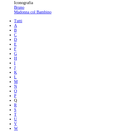
Iconografia
Bruno
Madonna col Bambino
Tutti
A
B
C
D
E
F
G
H
I
J
K
L
M
N
O
P
Q
R
S
T
U
V
W