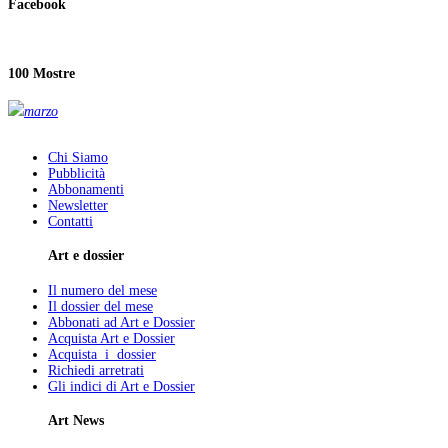
Facebook
100 Mostre
marzo
Chi Siamo
Pubblicità
Abbonamenti
Newsletter
Contatti
Art e dossier
Il numero del mese
Il dossier del mese
Abbonati ad Art e Dossier
Acquista Art e Dossier
Acquista i dossier
Richiedi arretrati
Gli indici di Art e Dossier
Art News