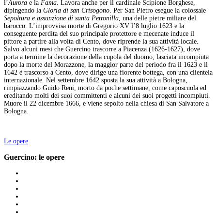
l’
Aurora
e la
Fama
. Lavora anche per il cardinale Scipione Borghese,
dipingendo la
Gloria di san Crisogono
. Per San Pietro esegue la colossale
Sepoltura e assunzione di santa Petronilla
, una delle pietre miliare del
barocco. L’improvvisa morte di Gregorio XV l’8 luglio 1623 e la
conseguente perdita del suo principale protettore e mecenate induce il
pittore a partire alla volta di Cento, dove riprende la sua attività locale.
Salvo alcuni mesi che Guercino trascorre a Piacenza (1626-1627), dove
porta a termine la decorazione della cupola del duomo, lasciata incompiuta
dopo la morte del Morazzone, la maggior parte del periodo fra il 1623 e il
1642 è trascorso a Cento, dove dirige una fiorente bottega, con una clientela
internazionale. Nel settembre 1642 sposta la sua attività a Bologna,
rimpiazzando Guido Reni, morto da poche settimane, come caposcuola ed
ereditando molti dei suoi committenti e alcuni dei suoi progetti incompiuti.
Muore il 22 dicembre 1666, e viene sepolto nella chiesa di San Salvatore a
Bologna.
Le opere
Guercino: le opere