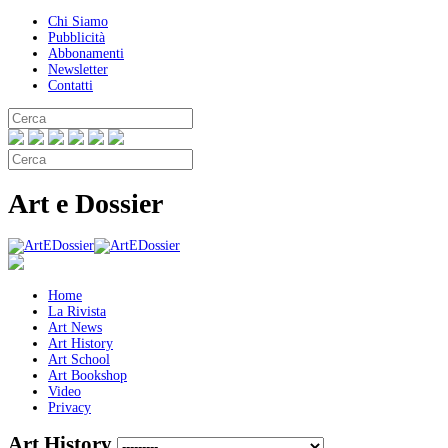
Chi Siamo
Pubblicità
Abbonamenti
Newsletter
Contatti
Art e Dossier
Home
La Rivista
Art News
Art History
Art School
Art Bookshop
Video
Privacy
Art History