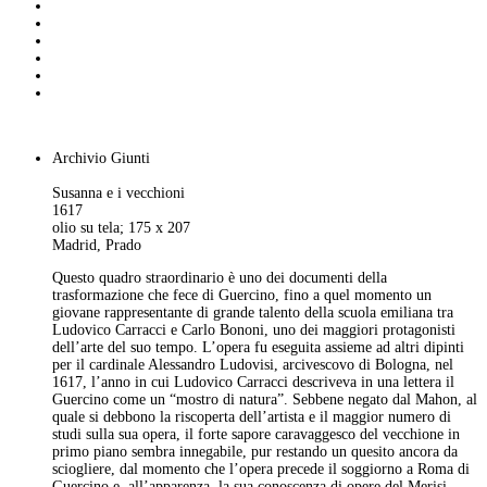
Archivio Giunti
Susanna e i vecchioni
1617
olio su tela; 175 x 207
Madrid, Prado
Questo quadro straordinario è uno dei documenti della
trasformazione che fece di Guercino, fino a quel momento un
giovane rappresentante di grande talento della scuola emiliana tra
Ludovico Carracci e Carlo Bononi, uno dei maggiori protagonisti
dell’arte del suo tempo. L’opera fu eseguita assieme ad altri dipinti
per il cardinale Alessandro Ludovisi, arcivescovo di Bologna, nel
1617, l’anno in cui Ludovico Carracci descriveva in una lettera il
Guercino come un “mostro di natura”. Sebbene negato dal Mahon, al
quale si debbono la riscoperta dell’artista e il maggior numero di
studi sulla sua opera, il forte sapore caravaggesco del vecchione in
primo piano sembra innegabile, pur restando un quesito ancora da
sciogliere, dal momento che l’opera precede il soggiorno a Roma di
Guercino e, all’apparenza, la sua conoscenza di opere del Merisi.