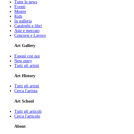
Tutte le news
Eventi
Mostre
Kids
In galleria
Cataloghi e libri
Aste e mercato
Concorsi e Lavoro
Art Gallery
Esponi con noi
New entry
Tutti gli artisti
Art History
Tutti gli artisti
Cerca l'artista
Art School
Tutti gli articoli
Cerca l'articolo
About