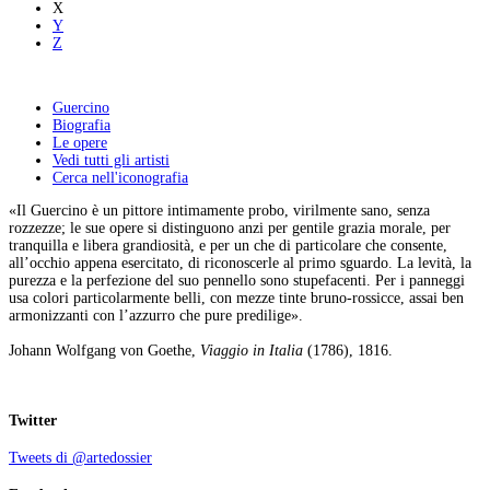
X
Y
Z
Guercino
Biografia
Le opere
Vedi tutti gli artisti
Cerca nell'iconografia
«Il Guercino è un pittore intimamente probo, virilmente sano, senza
rozzezze; le sue opere si distinguono anzi per gentile grazia morale, per
tranquilla e libera grandiosità, e per un che di particolare che consente,
all’occhio appena esercitato, di riconoscerle al primo sguardo. La levità, la
purezza e la perfezione del suo pennello sono stupefacenti. Per i panneggi
usa colori particolarmente belli, con mezze tinte bruno-rossicce, assai ben
armonizzanti con l’azzurro che pure predilige».
Johann Wolfgang von Goethe,
Viaggio in Italia
(1786), 1816.
Twitter
Tweets di @artedossier