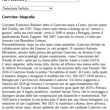
Guercino: biografia
Giovanni Francesco Barbieri detto il Guercino nasce a Cento, piccolo paese
dell’Emilia, nel 1591. Dopo essere stato messo a bottega da un “pittore a
guazzo” nella sua città natale, verso il 1600 si sposta a Bologna, presso il
quadraturista Paolo Zagnoni. Nel 1607 Guercino fa ritorno a Cento per
lavorare con Benedetto Gennari.
Presumibilmente, dopo un solo anno come assistente, Guercino diviene un
collaboratore attivo del Gennari in vari progetti. Il canonico Antonio
Mirandola, attratto dalla pittura del giovane Guercino, ne diventa il suo
promotore, assicurandogli alcune commissioni, come l’esecuzione del
Trionfo di tutti i santi
per la chiesa dello Spirito Santo a Cento (1613).
L’anno seguente, nella stessa città, decora ad affresco una stanza nella casa
di Alberto Provenzale, cui fa seguito la decorazione della casa Pannini. Nel
1616 il Guercino fonda la prima “Accademia di nudo” di Cento, nella quale
il maestro insegna a disegnare il modello dal vivo. Nel 1617-1618 lavora a
Bologna per l’arcivescovo Alessandro Ludovisi. Un breve soggiorno a
Venezia nel 1618 gli fornisce l’occasione per un approfondimento del
colorismo di Tiziano e di Bassano. Trascorre gran parte del 1619 a Ferrara,
lavorando per il legato pontificio, cardinal Jacopo Serra, che lo incoraggia a
dipingere alcune delle sue composizioni più dinamiche e monumentali. Nel
1620 porta a termine la sua prima pala d’altare per una chiesa bolognese,
La
vestizione di san Guglielmo
. Nel 1621 si trasferisce a Roma, dove affresca,
in quello stesso anno, alcuni ambienti del casino del cardinale Ludovisi con