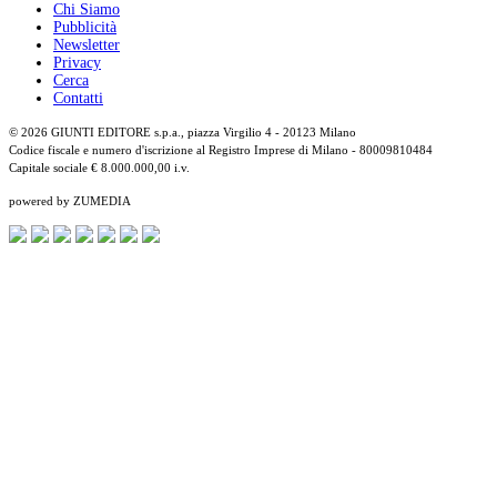
Chi Siamo
Pubblicità
Newsletter
Privacy
Cerca
Contatti
© 2026 GIUNTI EDITORE s.p.a., piazza Virgilio 4 - 20123 Milano
Codice fiscale e numero d'iscrizione al Registro Imprese di Milano - 80009810484
Capitale sociale € 8.000.000,00 i.v.
powered by ZUMEDIA