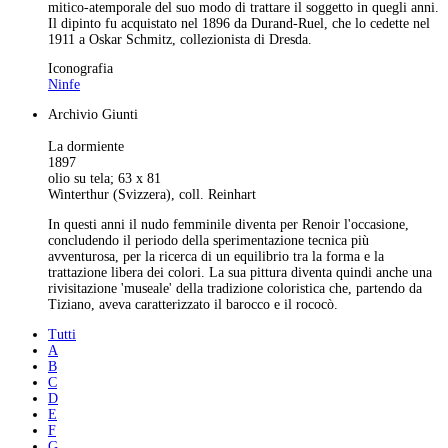
mitico-atemporale del suo modo di trattare il soggetto in quegli anni.
Il dipinto fu acquistato nel 1896 da Durand-Ruel, che lo cedette nel
1911 a Oskar Schmitz, collezionista di Dresda.
Iconografia
Ninfe
Archivio Giunti
La dormiente
1897
olio su tela; 63 x 81
Winterthur (Svizzera), coll. Reinhart
In questi anni il nudo femminile diventa per Renoir l'occasione,
concludendo il periodo della sperimentazione tecnica più
avventurosa, per la ricerca di un equilibrio tra la forma e la
trattazione libera dei colori. La sua pittura diventa quindi anche una
rivisitazione 'museale' della tradizione coloristica che, partendo da
Tiziano, aveva caratterizzato il barocco e il rococò.
Tutti
A
B
C
D
E
F
G