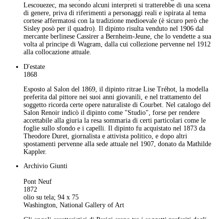
Lescouezec, ma secondo alcuni interpreti si tratterebbe di una scena
di genere, priva di riferimenti a personaggi reali e ispirata al tema
cortese affermatosi con la tradizione medioevale (è sicuro però che
Sisley posò per il quadro). Il dipinto risulta venduto nel 1906 dal
mercante berlinese Cassirer a Bernheim-Jeune, che lo vendette a sua
volta al principe di Wagram, dalla cui collezione pervenne nel 1912
alla collocazione attuale.
D'estate
1868
Esposto al Salon del 1869, il dipinto ritrae Lise Tréhot, la modella
preferita dal pittore nei suoi anni giovanili, e nel trattamento del
soggetto ricorda certe opere naturaliste di Courbet. Nel catalogo del
Salon Renoir indicò il dipinto come "Studio", forse per rendere
accettabile alla giuria la resa sommaria di certi particolari come le
foglie sullo sfondo e i capelli. Il dipinto fu acquistato nel 1873 da
Theodore Duret, giornalista e attivista politico, e dopo altri
spostamenti pervenne alla sede attuale nel 1907, donato da Mathilde
Kappler.
Archivio Giunti
Pont Neuf
1872
olio su tela; 94 x 75
Washington, National Gallery of Art