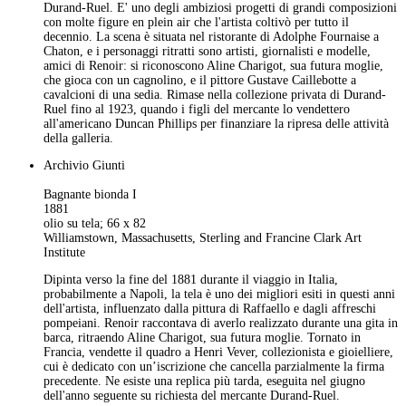
Durand-Ruel. E' uno degli ambiziosi progetti di grandi composizioni
con molte figure en plein air che l'artista coltivò per tutto il
decennio. La scena è situata nel ristorante di Adolphe Fournaise a
Chaton, e i personaggi ritratti sono artisti, giornalisti e modelle,
amici di Renoir: si riconoscono Aline Charigot, sua futura moglie,
che gioca con un cagnolino, e il pittore Gustave Caillebotte a
cavalcioni di una sedia. Rimase nella collezione privata di Durand-
Ruel fino al 1923, quando i figli del mercante lo vendettero
all'americano Duncan Phillips per finanziare la ripresa delle attività
della galleria.
Archivio Giunti
Bagnante bionda I
1881
olio su tela; 66 x 82
Williamstown, Massachusetts, Sterling and Francine Clark Art
Institute
Dipinta verso la fine del 1881 durante il viaggio in Italia,
probabilmente a Napoli, la tela è uno dei migliori esiti in questi anni
dell'artista, influenzato dalla pittura di Raffaello e dagli affreschi
pompeiani. Renoir raccontava di averlo realizzato durante una gita in
barca, ritraendo Aline Charigot, sua futura moglie. Tornato in
Francia, vendette il quadro a Henri Vever, collezionista e gioielliere,
cui è dedicato con un’iscrizione che cancella parzialmente la firma
precedente. Ne esiste una replica più tarda, eseguita nel giugno
dell'anno seguente su richiesta del mercante Durand-Ruel.