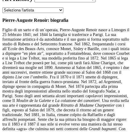
Pierre-Auguste Renoir: biografia
Figlio di un sarto e di un’operaia, Pierre-Auguste Renoir nasce a Limoges il
25 febbraio 1841; nel 1844 la famiglia si trasferisce a Parigi. La sua
formazione artistica è da autodidatta e il suo gusto si forma soprattutto sullo
studio di Rubens e del Settecento francese. Nel 1862, frequentando i corsi
all’Ecole des Beaux-Arts, conosce Monet, Sisley e Bazille, con i quali inizia
a dipingere “en plen air”, soprattutto a Fontainebleau, dove conosce Courbet
e si lega a Lise Tréhot, sua modella preferita fino al 1872. Nel 1865 si lega
a Lise Tréhot che poserà per lui, come più tardi farà Aline Charigot, che
diventerà sua moglie nel 1890. Ammesso al Salon del 1865, è respinto i due
anni successivi, mentre ottiene grande successo al Salon del 1868 con il
dipinto
Lise con l’ombrello
. Fra il 1870 e il 1871 smette di dipingere,
inviato al fronte della guerra franco-prussiana. Nel 1872, ad Argenteuil,
dipinge spesso in compagnia di Monet. Nel 1874 partecipa alla prima
mostra degli impressionisti allestita nello studio del fotografo Nadar, a
Parigi. Sono degli anni settanta alcuni importanti capolavori impressionisti,
come Il
Moulin de la Galette
e
La colazione dei canottieri
. Una svolta nella
sua arte è rappresentata dal grande
Ritratto di Madame Charpentier
con i
figli, esposto al Salon del 1879, che decreta il ritorno ad un genere
tradizionale. Nel 1881, in Italia, rimane colpito da Raffaello e dagli
affreschi pompeiani. Sente che la sua pittura ha bisogno di maggior rigore:
tra il 1883 e il 1887 il suo stile si evolve verso una maniera da lui stesso
definita «agra» che culmina nei netti contorni delle
Grandi bagnanti
. Con