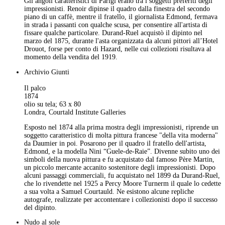
Gli angoli caratteristici di Parigi erano tra i soggetti preferiti degli
impressionisti. Renoir dipinse il quadro dalla finestra del secondo
piano di un caffè, mentre il fratello, il giornalista Edmond, fermava
in strada i passanti con qualche scusa, per consentire all'artista di
fissare qualche particolare. Durand-Ruel acquistò il dipinto nel
marzo del 1875, durante l'asta organizzata da alcuni pittori all’Hotel
Drouot, forse per conto di Hazard, nelle cui collezioni risultava al
momento della vendita del 1919.
Archivio Giunti
Il palco
1874
olio su tela; 63 x 80
Londra, Courtald Institute Galleries
Esposto nel 1874 alla prima mostra degli impressionisti, riprende un
soggetto caratteristico di molta pittura francese "della vita moderna"
da Daumier in poi. Posarono per il quadro il fratello dell'artista,
Edmond, e la modella Nini “Guele-de-Raie”. Divenne subito uno dei
simboli della nuova pittura e fu acquistato dal famoso Père Martin,
un piccolo mercante accanito sostenitore degli impressionisti. Dopo
alcuni passaggi commerciali, fu acquistato nel 1899 da Durand-Ruel,
che lo rivendette nel 1925 a Percy Moore Turnerm il quale lo cedette
a sua volta a Samuel Courtauld. Ne esistono alcune repliche
autografe, realizzate per accontentare i collezionisti dopo il successo
del dipinto.
Nudo al sole