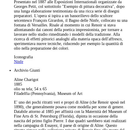
Presentato nel 1887 alle Esposizioni Internazionali organizzate da
Georges Petit, col sottotitolo "Esempio di pittura decorativa", dopo
una lunga elaborazione testimoniata da una ricca serie di disegni
preparatori. L'opera si ispira a un bassorilievo dello scultore
seicentesco François Girardon, il Bagno delle Ninfe, collocato su una
fontana di Versailles. Risale al momento in cui Renoir si stava
allontanando dai canoni della poetica impressionista, per tornare a
lavorare nello studio rimeditando i modelli della tradizione. Alla
ricerca di effetti pittorici analoghi alla materia opaca dell'affresco,
sperimentava nuove tecniche, riducendo per esempio la quantità di
olio nella preparazione dei colori.
Iconografia
Ninfe
Archivio Giunti
Aline Charigot
1885
olio su tela; 54 x 65
Filadelfia (Pennsylvania), Museum of Art
E' uno dei pochi ritratti veri e propri di Aline (che Renoir sposò nel
1890), che generalmente posava come modella per scene di genere.
Databile attorno al 1885 per affinità con la Maternità del Museum of
Fine Arts di St. Petersburg (Florida), dipinta in occasione della
nascita del primo figlio Pierre. I due quadri sarebbero stati realizzati
nella campagna di Essayez, il paese di origine di Aline. Questo