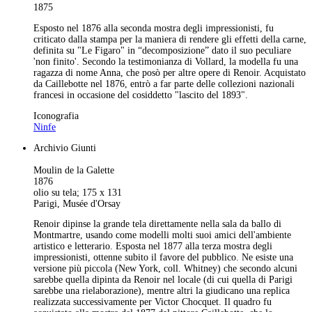
1875
Esposto nel 1876 alla seconda mostra degli impressionisti, fu
criticato dalla stampa per la maniera di rendere gli effetti della carne,
definita su "Le Figaro" in “decomposizione” dato il suo peculiare
'non finito'. Secondo la testimonianza di Vollard, la modella fu una
ragazza di nome Anna, che posò per altre opere di Renoir. Acquistato
da Caillebotte nel 1876, entrò a far parte delle collezioni nazionali
francesi in occasione del cosiddetto "lascito del 1893".
Iconografia
Ninfe
Archivio Giunti
Moulin de la Galette
1876
olio su tela; 175 x 131
Parigi, Musée d'Orsay
Renoir dipinse la grande tela direttamente nella sala da ballo di
Montmartre, usando come modelli molti suoi amici dell'ambiente
artistico e letterario. Esposta nel 1877 alla terza mostra degli
impressionisti, ottenne subito il favore del pubblico. Ne esiste una
versione più piccola (New York, coll. Whitney) che secondo alcuni
sarebbe quella dipinta da Renoir nel locale (di cui quella di Parigi
sarebbe una rielaborazione), mentre altri la giudicano una replica
realizzata successivamente per Victor Chocquet. Il quadro fu