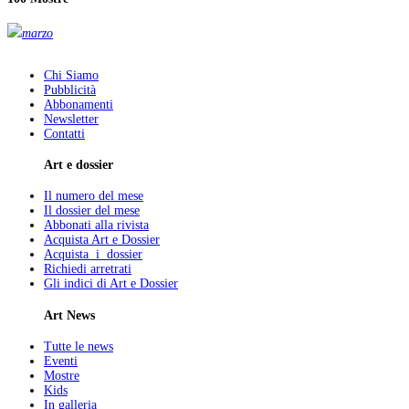
marzo
Chi Siamo
Pubblicità
Abbonamenti
Newsletter
Contatti
Art e dossier
Il numero del mese
Il dossier del mese
Abbonati alla rivista
Acquista Art e Dossier
Acquista i dossier
Richiedi arretrati
Gli indici di Art e Dossier
Art News
Tutte le news
Eventi
Mostre
Kids
In galleria