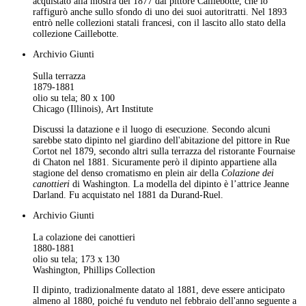
acquistato alla mostra del 1877 dal pittore Caillebotte, che lo
raffigurò anche sullo sfondo di uno dei suoi autoritratti. Nel 1893
entrò nelle collezioni statali francesi, con il lascito allo stato della
collezione Caillebotte.
Archivio Giunti
Sulla terrazza
1879-1881
olio su tela; 80 x 100
Chicago (Illinois), Art Institute
Discussi la datazione e il luogo di esecuzione. Secondo alcuni
sarebbe stato dipinto nel giardino dell'abitazione del pittore in Rue
Cortot nel 1879, secondo altri sulla terrazza del ristorante Fournaise
di Chaton nel 1881. Sicuramente però il dipinto appartiene alla
stagione del denso cromatismo en plein air della
Colazione dei
canottieri
di Washington. La modella del dipinto è l’attrice Jeanne
Darland. Fu acquistato nel 1881 da Durand-Ruel.
Archivio Giunti
La colazione dei canottieri
1880-1881
olio su tela; 173 x 130
Washington, Phillips Collection
Il dipinto, tradizionalmente datato al 1881, deve essere anticipato
almeno al 1880, poiché fu venduto nel febbraio dell'anno seguente a