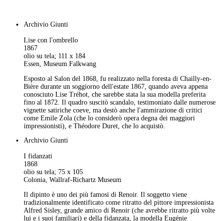
Archivio Giunti
Lise con l'ombrello
1867
olio su tela; 111 x 184
Essen, Museum Falkwang
Esposto al Salon del 1868, fu realizzato nella foresta di Chailly-en-
Bière durante un soggiorno dell'estate 1867, quando aveva appena
conosciuto Lise Tréhot, che sarebbe stata la sua modella preferita
fino al 1872. Il quadro suscitò scandalo, testimoniato dalle numerose
vignette satiriche coeve, ma destò anche l'ammirazione di critici
come Emile Zola (che lo considerò opera degna dei maggiori
impressionisti), e Théodore Duret, che lo acquistò.
Archivio Giunti
I fidanzati
1868
olio su tela; 75 x 105
Colonia, Wallraf-Richartz Museum
Il dipinto è uno dei più famosi di Renoir. Il soggetto viene
tradizionalmente identificato come ritratto del pittore impressionista
Alfred Sisley, grande amico di Renoir (che avrebbe ritratto più volte
lui e i suoi familiari) e della fidanzata, la modella Eugénie