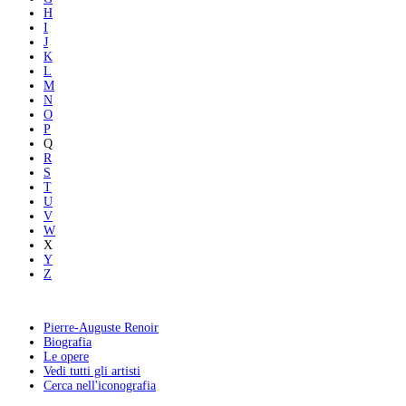
H
I
J
K
L
M
N
O
P
Q
R
S
T
U
V
W
X
Y
Z
Pierre-Auguste Renoir
Biografia
Le opere
Vedi tutti gli artisti
Cerca nell'iconografia