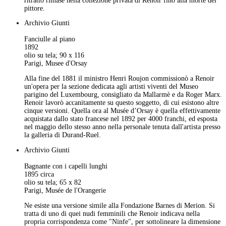
ritratto rimase nella collezione privata di Renoir fino alla morte del
pittore.
Archivio Giunti
Fanciulle al piano
1892
olio su tela; 90 x 116
Parigi, Musee d'Orsay
Alla fine del 1881 il ministro Henri Roujon commissionò a Renoir
un'opera per la sezione dedicata agli artisti viventi del Museo
parigino del Luxembourg, consigliato da Mallarmè e da Roger Marx.
Renoir lavorò accanitamente su questo soggetto, di cui esistono altre
cinque versioni. Quella ora al Musée d’Orsay è quella effettivamente
acquistata dallo stato francese nel 1892 per 4000 franchi, ed esposta
nel maggio dello stesso anno nella personale tenuta dall'artista presso
la galleria di Durand-Ruel.
Archivio Giunti
Bagnante con i capelli lunghi
1895 circa
olio su tela; 65 x 82
Parigi, Musée de l'Orangerie
Ne esiste una versione simile alla Fondazione Barnes di Merion. Si
tratta di uno di quei nudi femminili che Renoir indicava nella
propria corrispondenza come "Ninfe", per sottolineare la dimensione