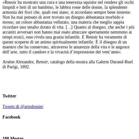
«Renoir ha mostrato una cura e una tenerezza squisite nel rendere gli occhi
limpidi e lieti di un bambino, le labbra rosse delle donne, la splendente
armonia dei fiori che, quali essi siano, si accordano sempre bene insieme.
Non ha mai pensato di aver trovato un disegno abbastanza morbido e
mosso, un colore abbastanza vellutato, una materia che meglio sappia
ricordare uno smalto dotato di vita. [...] Quanto al disegno, che anche i più
accaniti avversari non hanno mai osato attaccare apertamente nemmeno ai
tempi eroici, esso rivela una grazia infantile. E Renoir ha veramente di
queste scoperte di un animo spiritualmente infantile. È il disegno di un
maestro che ha conservato, attraverso le amarezze della vita e le angosce
dell’arte, tutto il candore e la vivacità d’impressione dei vent’anni».
Arsène Alexandre,
Renoir
, catalogo della mostra alla Galerie Durand-Ruel
di Parigi, 1892.
Twitter
Tweets di @artedossier
Facebook
100 Mostre