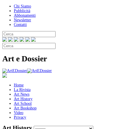
Chi Siamo
Pubblicità
Abbonamenti
Newsletter
Contatti
Art e Dossier
Home
La Rivista
Art News
Art History
Art School
Art Bookshop
Video
Privacy
Art History